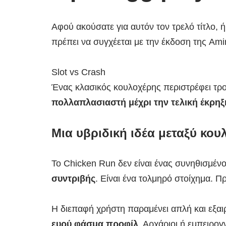
Αφού ακούσατε για αυτόν τον τρελό τίτλο,
πρέπει να συγχέεται με την έκδοση της Am
Slot vs Crash
Ένας κλασικός κουλοχέρης περιστρέφει τρ
πολλαπλασιαστή μέχρι την τελική έκρηξ
Μια υβριδική ιδέα μεταξύ κου
Το Chicken Run δεν είναι ένας συνηθισμέν
συντριβής
. Είναι ένα τολμηρό στοίχημα. Π
Η διεπαφή χρήστη παραμένει απλή και εξαιρ
ευρύ φάσμα προφίλ
. Αρχάριοι ή εμπειρογ