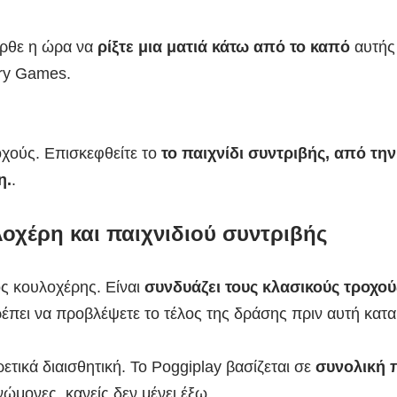
 ήρθε η ώρα να
ρίξτε μια ματιά κάτω από το καπό
αυτής
iry Games.
οχούς. Επισκεφθείτε το
το παιχνίδι συντριβής, από τη
η.
.
λοχέρη και παιχνιδιού συντριβής
ος κουλοχέρης. Είναι
συνδυάζει τους κλασικούς τροχού
ρέπει να προβλέψετε το τέλος της δράσης πριν αυτή κατα
ετικά διαισθητική. Το Poggiplay βασίζεται σε
συνολική 
νώμονες, κανείς δεν μένει έξω.