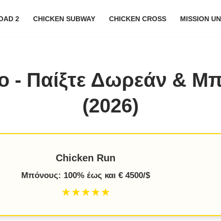
OAD 2
CHICKEN SUBWAY
CHICKEN CROSS
MISSION U
 - Παίξτε Δωρεάν & Μπ
(2026)
Chicken Run
Μπόνους: 100% έως και € 4500/$
★★★★★