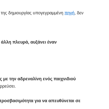
 της δημιουργίας υπογεγραμμένη
πηγή
, δεν
ν άλλη πλευρά, αυξάνει έναν
ς με την αδρεναλίνη ενός παιχνιδιού
ρρεύσει.
προσβασιμότητα για να απευθύνεται σε