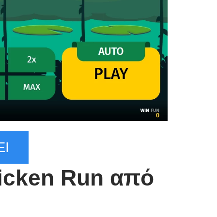
ΕΙ
hicken Run από