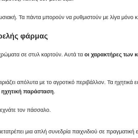
ωσιακή. Τα πάντα μπορούν να ρυθμιστούν με λίγα μόνο κλ
τρελής φάρμας
 χρώματα σε στυλ καρτούν. Αυτά τα
οι χαρακτήρες των κ
ριάζει απόλυτα με το αγροτικό περιβάλλον. Τα ηχητικά 
 ηχητική παράσταση
.
ξεχνάτε τον πάσσαλο.
ετατρέπει μια απλή συνεδρία παιχνιδιού σε πραγματική 