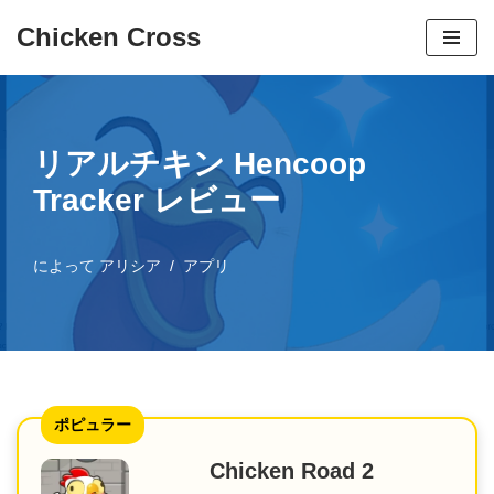
Chicken Cross
コ
ン
テ
ン
リアルチキン Hencoop
ツ
Tracker レビュー
へ
ス
によって
アリシア
アプリ
キ
ッ
プ
ポピュラー
Chicken Road 2