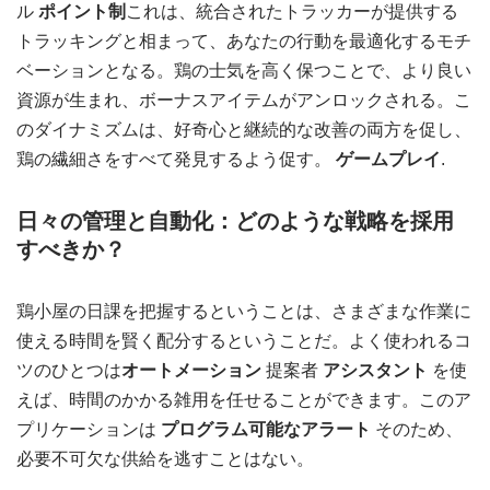
ル
ポイント制
これは、統合されたトラッカーが提供する
トラッキングと相まって、あなたの行動を最適化するモチ
ベーションとなる。鶏の士気を高く保つことで、より良い
資源が生まれ、ボーナスアイテムがアンロックされる。こ
のダイナミズムは、好奇心と継続的な改善の両方を促し、
鶏の繊細さをすべて発見するよう促す。
ゲームプレイ
.
日々の管理と自動化：どのような戦略を採用
すべきか？
鶏小屋の日課を把握するということは、さまざまな作業に
使える時間を賢く配分するということだ。よく使われるコ
ツのひとつは
オートメーション
提案者
アシスタント
を使
えば、時間のかかる雑用を任せることができます。このア
プリケーションは
プログラム可能なアラート
そのため、
必要不可欠な供給を逃すことはない。