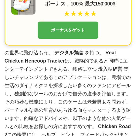
ボーナス : 100% 最大150'000¥
★★★★★
ボーナスをゲット
の世界に飛び込もう。
デジタル鶏舎
を持つ。
Real
Chicken Hencoop Tracker
は、戦略的であると同時にエ
ンターテインメントでもある。岐路に立つ
没入型経営
楽
しいチャレンジであるこのアプリケーションは、農場での
生活のダイナミクスを探求したい多くのファンにアピール
し、独創的なツールのおかげで自分の進歩を評価します。
その巧妙な機能により、このゲームは老若男女を問わず、
バーチャルな鶏の飼育のあらゆる面をマスターするよう誘
います。的確なアドバイスや、以下のような他の人気ゲー
ムとの比較をお探しの方におすすめです。
Chicken Road
2
この概要には、ヘルプ、ヒント、フィードバックがまと