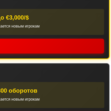
о €3,000/$
ается новым игрокам
300 оборотов
ается новым игрокам