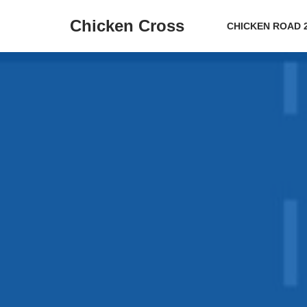
Chicken Cross
CHICKEN ROAD 
Перейти
к
содержанию