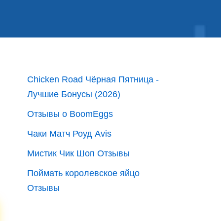
Chicken Road Чёрная Пятница -
Лучшие Бонусы (2026)
Отзывы о BoomEggs
Чаки Матч Роуд Avis
Мистик Чик Шоп Отзывы
Поймать королевское яйцо
Отзывы