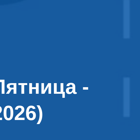
Пятница -
026)