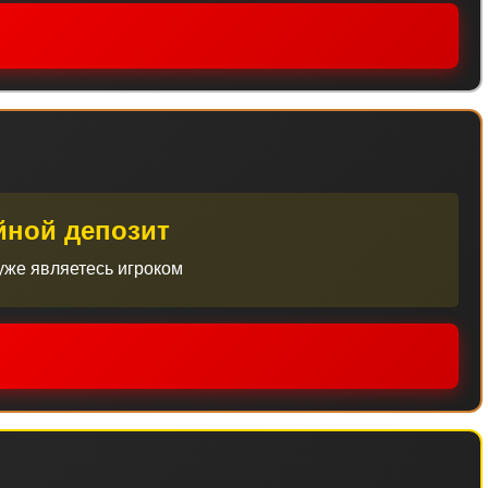
йной депозит
уже являетесь игроком