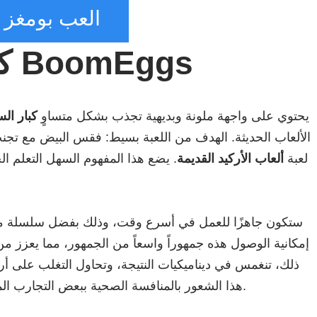
العب بومغز
كيفية لعب BoomEggs
يحتوي على واجهة ملونة وبديهية تجذب بشكل متساوٍ
كبار ال
الألعاب الحديثة. الهدف من اللعبة بسيط: فقس البيض مع تجنب
لعبة
ألعاب الأركيد القديمة
. يضع هذا المفهوم السهل التعلم ا
ستكون جاهزًا للعمل في أسرع وقت، وذلك بفضل سلسلة 
إمكانية الوصول هذه جمهوراً واسعاً من الجمهور، مما يعزز م
ذلك، تنغمس في ديناميكيات النتيجة، وتحاول التغلب على أرقام
هذا الشعور بالمنافسة الصحية ببعض التجارب المشتركة داخل العائلة أو بين الأصدقاء بين الأجيال.