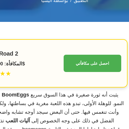
التطبيق
بواسطة
أليسيا
Road 2
احصل على مكافأتي
المكافأة: 100% حتى 1500$
★★
يثبت أنه ثورة صغيرة في هذا السوق سريع
BoomEggs
يتطور باستمرار، و
ل
النمو. للوهلة الأولى، تبدو هذه اللعبة مغرية في بساطتها، ولك
وأنت تنغمس فيها. حتى أن البعض سيجد أوجه تشابه واضحة
الفضل في ذلك على وجه الخصوص إلى
آليات اللعب
تذك