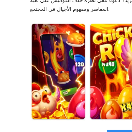
نا نلقي نظرة خلف الكواليس على لعبة boomeggs وقواعدها وارتباطها المدهش بالتاريخ
المعاصر ومفهوم الأجيال في المجتمع.