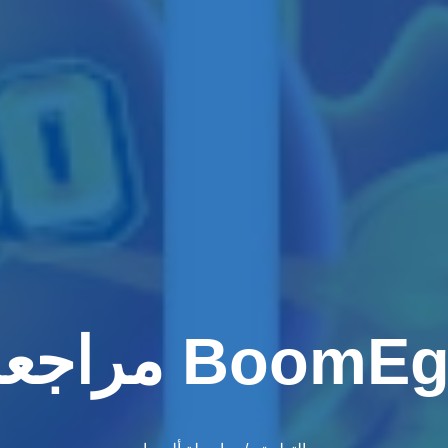
عات BoomEggs