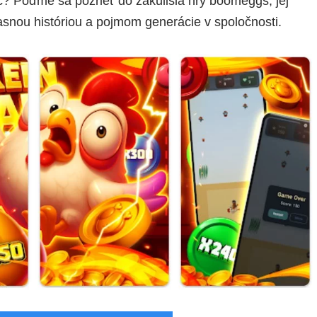
ac? Poďme sa pozrieť do zákulisia hry boomeggs, jej
asnou históriou a pojmom generácie v spoločnosti.