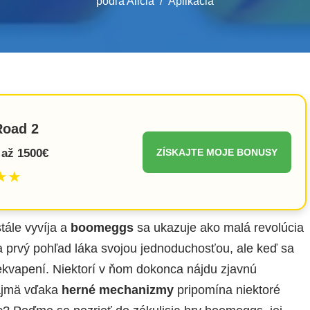
podľa
Alicia
Aplikácia
Road 2
až 1500€
ZÍSKAJTE MOJE BONUSY
★★
tále vyvíja a
boomeggs
sa ukazuje ako malá revolúcia
na prvý pohľad láka svojou jednoduchosťou, ale keď sa
ekvapení. Niektorí v ňom dokonca nájdu zjavnú
najmä vďaka
herné mechanizmy
pripomína niektoré