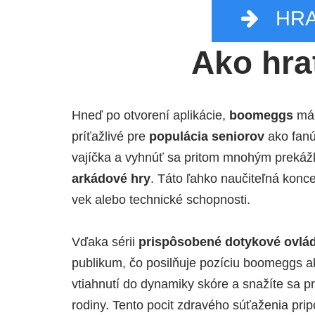
HRA
Ako hr
Hneď po otvorení aplikácie,
boomeggs
má 
príťažlivé pre
populácia seniorov
ako fanúš
vajíčka a vyhnúť sa pritom mnohým preká
arkádové hry
. Táto ľahko naučiteľná kon
vek alebo technické schopnosti.
Vďaka sérii
prispôsobené dotykové ovlá
publikum, čo posilňuje pozíciu boomeggs 
vtiahnutí do dynamiky skóre a snažíte sa pr
rodiny. Tento pocit zdravého súťaženia prip