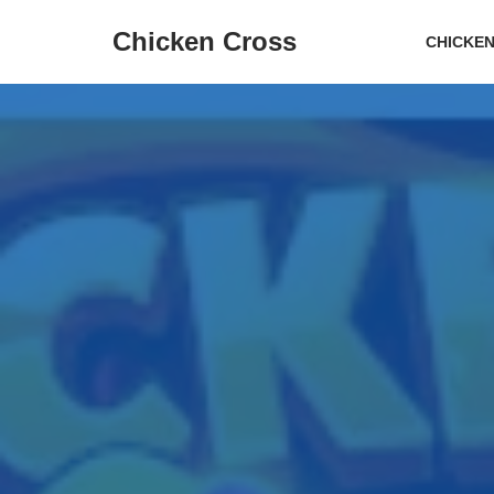
Chicken Cross
CHICKEN
Prejsť
na
obsah