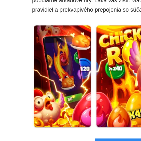
populárne arkádové hry. Láka vás zistiť vi
pravidiel a prekvapivého prepojenia so súč