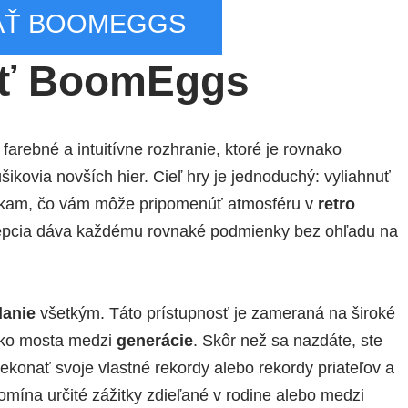
Ť BOOMEGGS
ať BoomEggs
farebné a intuitívne rozhranie, ktoré je rovnako
ikovia novších hier. Cieľ hry je jednoduchý: vyliahnuť
žkam, čo vám môže pripomenúť atmosféru v
retro
cepcia dáva každému rovnaké podmienky bez ohľadu na
danie
všetkým. Táto prístupnosť je zameraná na široké
ako mosta medzi
generácie
. Skôr než sa nazdáte, ste
ekonať svoje vlastné rekordy alebo rekordy priateľov a
omína určité zážitky zdieľané v rodine alebo medzi