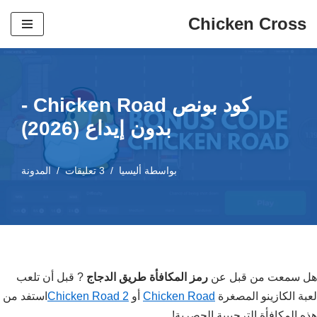
Chicken Cross
تخطي
إلى
المحتوى
كود بونص Chicken Road -
بدون إيداع (2026)
بواسطة
أليسيا
3 تعليقات
المدونة
هل سمعت من قبل عن
رمز المكافأة طريق الدجاج
? قبل أن تلعب
لعبة الكازينو المصغرة
Chicken Road
أو
Chicken Road 2
استفد من
هذه المكافأة الترحيبية الحصرية!