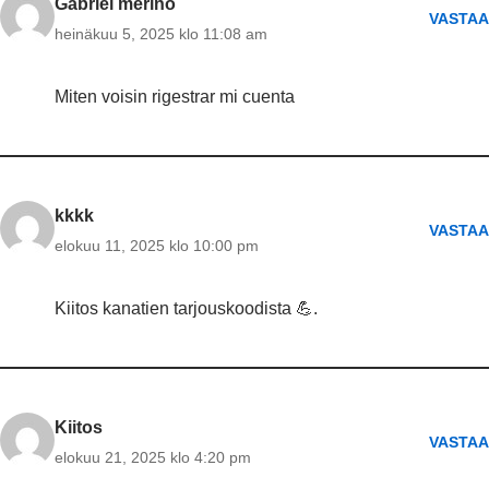
Gabriel merino
VASTAA
heinäkuu 5, 2025 klo 11:08 am
Miten voisin rigestrar mi cuenta
kkkk
VASTAA
elokuu 11, 2025 klo 10:00 pm
Kiitos kanatien tarjouskoodista 💪.
Kiitos
VASTAA
elokuu 21, 2025 klo 4:20 pm