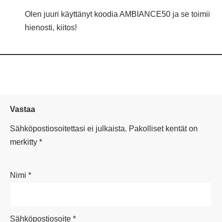
Olen juuri käyttänyt koodia AMBIANCE50 ja se toimii
hienosti, kiitos!
Vastaa
Sähköpostiosoitettasi ei julkaista.
Pakolliset kentät on
merkitty
*
Nimi
*
Sähköpostiosoite
*