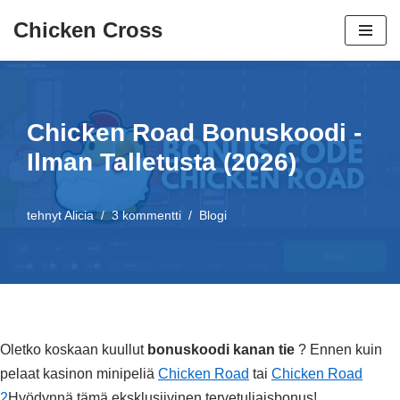
Chicken Cross
Siirry
sisältöön
Chicken Road Bonuskoodi -
Ilman Talletusta (2026)
tehnyt
Alicia
3 kommentti
Blogi
Oletko koskaan kuullut
bonuskoodi kanan tie
? Ennen kuin
pelaat kasinon minipeliä
Chicken Road
tai
Chicken Road
2
Hyödynnä tämä eksklusiivinen tervetuliaisbonus!