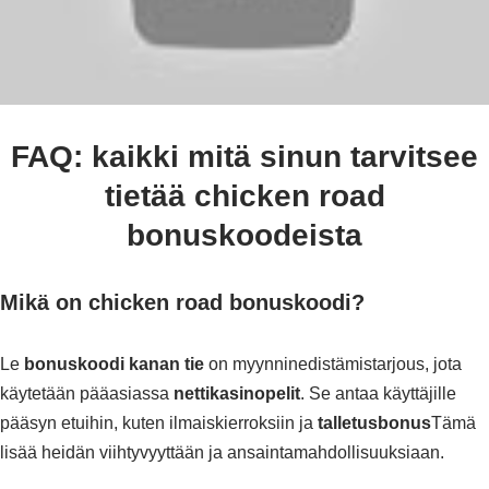
FAQ: kaikki mitä sinun tarvitsee
tietää chicken road
bonuskoodeista
Mikä on chicken road bonuskoodi?
Le
bonuskoodi kanan tie
on myynninedistämistarjous, jota
käytetään pääasiassa
nettikasinopelit
. Se antaa käyttäjille
pääsyn etuihin, kuten ilmaiskierroksiin ja
talletusbonus
Tämä
lisää heidän viihtyvyyttään ja ansaintamahdollisuuksiaan.