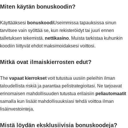
Miten käytän bonuskoodin?
Käyttääksesi
bonuskoodi
Useimmissa tapauksissa sinun
tarvitsee vain syöttää se, kun rekisteröidyt tai juuri ennen
talletuksen tekemistä.
nettikasino
. Muista tarkistaa kuhunkin
koodiin liittyvät ehdot maksimoidaksesi voittosi.
Mitkä ovat ilmaiskierrosten edut?
The
vapaat kierrokset
voit tutustua uusiin peleihin ilman
taloudellista riskiä ja parantaa pelistrategioitasi. Ne tarjoavat
erinomaisen mahdollisuuden tutustua erilaisiin
peliautomaatit
samalla kun lisäät mahdollisuuksiasi tehdä voittoa ilman
lisäinvestointeja.
Mistä löydän eksklusiivisia bonuskoodeja?