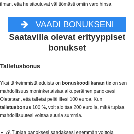
ilman, että he sitoutuvat välittömästi omiin varoihinsa.
VAADI BONUKSENI
Saatavilla olevat erityyppiset
bonukset
Talletusbonus
Yksi tärkeimmistä eduista on
bonuskoodi kanan tie
on sen
mahdollisuus moninkertaistaa alkuperäinen panoksesi.
Oletetaan, että talletat pelitilillesi 100 euroa. Kun
talletusbonus
100 %, voit aloittaa 200 eurolla, mikä tuplaa
mahdollisuutesi voittaa suuria summia.
💰 Tuplaa panoksesi saadaksesi enemmän voittoja