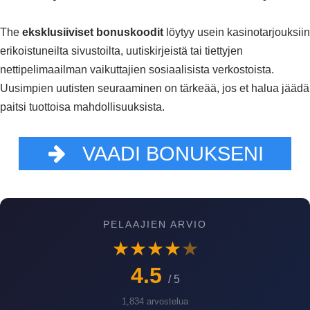
The
eksklusiiviset bonuskoodit
löytyy usein kasinotarjouksiin
erikoistuneilta sivustoilta, uutiskirjeistä tai tiettyjen
nettipelimaailman vaikuttajien sosiaalisista verkostoista.
Uusimpien uutisten seuraaminen on tärkeää, jos et halua jäädä
paitsi tuottoisa mahdollisuuksista.
VAADI BONUKSENI
PELAAJIEN ARVIO
★
★
★
★
★
4.5
/ 5
1,834 arvostelua