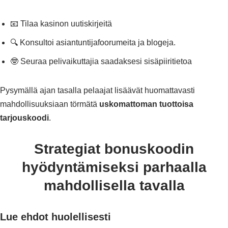
📧 Tilaa kasinon uutiskirjeitä
🔍 Konsultoi asiantuntijafoorumeita ja blogeja.
🤓 Seuraa pelivaikuttajia saadaksesi sisäpiiritietoa
Pysymällä ajan tasalla pelaajat lisäävät huomattavasti
mahdollisuuksiaan törmätä
uskomattoman tuottoisa
tarjouskoodi
.
Strategiat bonuskoodin
hyödyntämiseksi parhaalla
mahdollisella tavalla
Lue ehdot huolellisesti