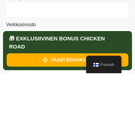
Verkkosivusto
🎁 EXKLUSIIVINEN BONUS CHICKEN
ROAD
Kommentti
*
VAADI BONUKSENI
Finnish