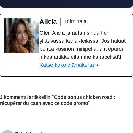
Alicia
Toimittaja
Olen Alicia ja autan sinua tien
ylittävässä kana -leikissä. Jos haluat
pelata kasinon minipeliä, älä epäröi
lukea artikkeleitamme kanapelistä!
Katso koko elämäkerta
3 kommentti artikkeliin “Code bonus chicken road :
récupérer du cash avec ce code promo”