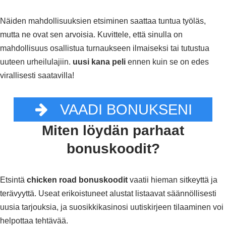
Näiden mahdollisuuksien etsiminen saattaa tuntua työläs,
mutta ne ovat sen arvoisia. Kuvittele, että sinulla on
mahdollisuus osallistua turnaukseen ilmaiseksi tai tutustua
uuteen urheilulajiin.
uusi kana peli
ennen kuin se on edes
virallisesti saatavilla!
VAADI BONUKSENI
Miten löydän parhaat
bonuskoodit?
Etsintä
chicken road bonuskoodit
vaatii hieman sitkeyttä ja
terävyyttä. Useat erikoistuneet alustat listaavat säännöllisesti
uusia tarjouksia, ja suosikkikasinosi uutiskirjeen tilaaminen voi
helpottaa tehtävää.