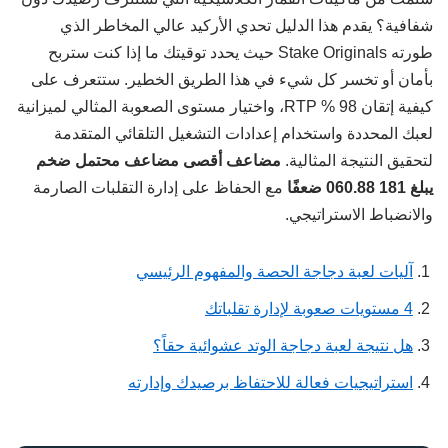
شفافية؟ يقدم هذا الدليل تحدي الأركيد عالي المخاطر الذي
طورته Stake Originals حيث يحدد توقيتك ما إذا كنت ستربح
بأمان أو تخسر كل شيء في هذا الطريق الخطير. ستتعرف على
كيفية إتقان 98 % RTP، واختيار مستوى الصعوبة المثالي لميزانية
لعبك المحددة واستخدام إعدادات التشغيل التلقائي المتقدمة
لتحقيق النتيجة المثالية.
مضاعف أقصى مضاعف محتمل ضخم
يبلغ 181 060.88 ضعفًا
مع الحفاظ على إدارة التقلبات الصارمة
والانضباط الاستراتيجي.
آليات لعبة دجاجة الحصة والمفهوم الرئيسي
4 مستويات صعوبة لإدارة تقلباتك
هل نتيجة لعبة دجاجة الوتد عشوائية حقاً؟
استراتيجيات فعالة للاحتفاظ برصيدك وإدارته