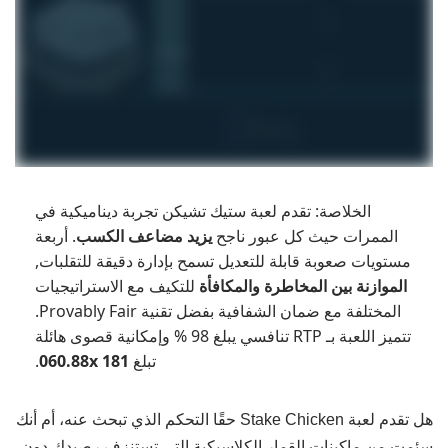
الخلاصة: تقدم لعبة ستيك تشيكن تجربة ديناميكية في
الممرات حيث كل عبور ناجح
يزيد مضاعف الكسب
. أربعة
مستويات صعوبة قابلة للتعديل تسمح بإدارة دقيقة للتقلبات,
الموازنة بين المخاطرة والمكافأة
للتكيف مع الاستراتيجيات
المختلفة مع ضمان الشفافية بفضل تقنية Provably Fair.
تتميز اللعبة بـ RTP تنافسي يبلغ 98 % وإمكانية قصوى هائلة
تبلغ
181 060.88x
.
هل تقدم لعبة Stake Chicken حقًا التحكم الذي تبحث عنه، أم أنك
سئمت من ماكينات القمار الكلاسيكية التي تستنزف رصيدك دون