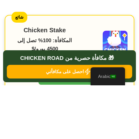
شائع
Chicken Stake
المكافأة: 100% تصل إلى
4500 يورو/$
★★★★★
🎁 مكافأة حصرية من CHICKEN ROAD
احصل على مكافأتي
استرداد المكافأة
Arabic
تقييم اللاعبين
★
★
★
★
★
4