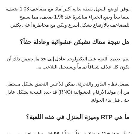
يوفر الوضع السهل نقطة بداية أكثر أمانًا مع مضاعف 1.03 ضعف،
بينما يبدأ وضع الخبراء مباشرةً عند 1.96 ضعف، مما يسمح
للمضاعف بالارتفاع بشكل أسرع ولكن مع مخاطرة أعلى بكثير.
هل نتيجة ستاك تشيكن عشوائية وعادلة حقاً؟
نعم، تعتمد اللعبة على التكنولوجيا
عادل إلى حد ما
, يضمن ذلك أن
يكون كل غلاف شفافاً تماماً ويستحيل التلاعب به.
بفضل نظام البذور والتجزئة، يمكن للاعبين التحقق بشكل مستقل
من أن مولد الأرقام العشوائية (RNG) قد حدد النتيجة بشكل عادل
حتى قبل بدء الجولة.
ما هي RTP وميزة المنزل في هذه اللعبة؟
يُقدِّم Stake Chicken عرضاً سخياً لـ
98 %
, وهذا يتوافق مع ميزة