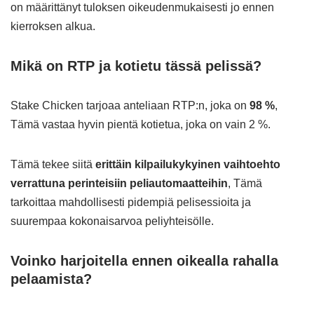
on määrittänyt tuloksen oikeudenmukaisesti jo ennen
kierroksen alkua.
Mikä on RTP ja kotietu tässä pelissä?
Stake Chicken tarjoaa anteliaan RTP:n, joka on
98 %
,
Tämä vastaa hyvin pientä kotietua, joka on vain 2 %.
Tämä tekee siitä
erittäin kilpailukykyinen vaihtoehto
verrattuna perinteisiin peliautomaatteihin
, Tämä
tarkoittaa mahdollisesti pidempiä pelisessioita ja
suurempaa kokonaisarvoa peliyhteisölle.
Voinko harjoitella ennen oikealla rahalla
pelaamista?