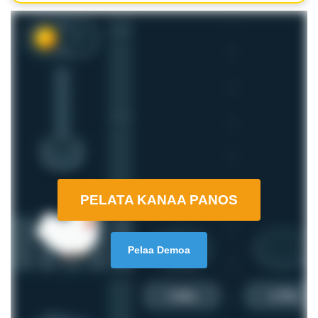
PELATA KANAA PANOS
Pelaa Demoa