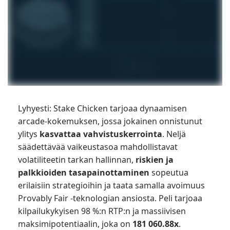
Lyhyesti: Stake Chicken tarjoaa dynaamisen
arcade-kokemuksen, jossa jokainen onnistunut
ylitys
kasvattaa vahvistuskerrointa
. Neljä
säädettävää vaikeustasoa mahdollistavat
volatiliteetin tarkan hallinnan,
riskien ja
palkkioiden tasapainottaminen
sopeutua
erilaisiin strategioihin ja taata samalla avoimuus
Provably Fair -teknologian ansiosta. Peli tarjoaa
kilpailukykyisen 98 %:n RTP:n ja massiivisen
maksimipotentiaalin, joka on
181 060.88x
.