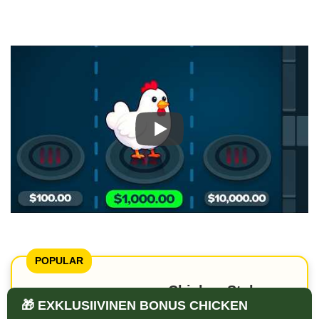
POPULAR
Chicken Stake
🎁 EXKLUSIIVINEN BONUS CHICKEN
Bonus: 100% jopa 4500 €/$