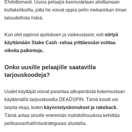
Ehdottomasti. Uusia pelaajia kannustetaan aloittamaan
kultakolikoilla, jotta he voivat oppia pelin mekaniikan ilman
taloudellista riskiä.
Kun olet oppinut ajoituksen ja vaikeustasot, voit
siirtyä
käyttämään Stake Cash -rahaa yrittäessäsi voittaa
oikeita palkintoja.
.
Onko uusille pelaajille saatavilla
tarjouskoodeja?
Uudet käyttäjät voivat parantaa alkuperäistä kokemustaan
käyttämällä tarjouskoodia DEADSPIN. Tämä koodi voi
tarjota etuja, kuten
käynnistysbonukset ja rakeback
,
Tämä antaa sinulle enemmän mahdollisuuksia kehittää
pelikassanhallintastrategiaasi alustalla.