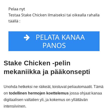
Pelaa nyt
Testaa Stake Chicken ilmaiseksi tai oikealla rahalla
täällä :
PELATA KANAA
PANOS
Stake Chicken -pelin
mekaniikka ja pääkonsepti
Unohda hetkeksi ne räikeät, toistuvat peliautomaatit. Tämä
on
todellinen hermojen koettelemus
jossa ohjaat kanaa
digitaalisen valtatien yli, ja kokemus on yllättävän
intensiivinen.