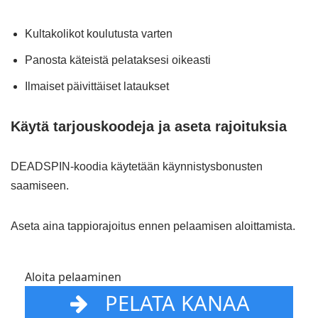
Kultakolikot koulutusta varten
Panosta käteistä pelataksesi oikeasti
Ilmaiset päivittäiset lataukset
Käytä tarjouskoodeja ja aseta rajoituksia
DEADSPIN-koodia käytetään käynnistysbonusten
saamiseen.
Aseta aina tappiorajoitus ennen pelaamisen aloittamista.
Aloita pelaaminen
PELATA KANAA