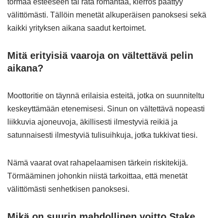
törmää esteeseen tai rata romahtaa, kierros päättyy
välittömästi. Tällöin menetät alkuperäisen panoksesi sekä
kaikki yrityksen aikana saadut kertoimet.
Mitä erityisiä vaaroja on vältettävä pelin
aikana?
Moottoritie on täynnä erilaisia esteitä, jotka on suunniteltu
keskeyttämään etenemisesi. Sinun on vältettävä nopeasti
liikkuvia ajoneuvoja, äkillisesti ilmestyviä reikiä ja
satunnaisesti ilmestyviä tulisuihkuja, jotka tukkivat tiesi.
Nämä vaarat ovat rahapelaamisen tärkein riskitekijä.
Törmääminen johonkin niistä tarkoittaa, että menetät
välittömästi senhetkisen panoksesi.
Mikä on suurin mahdollinen voitto Stake