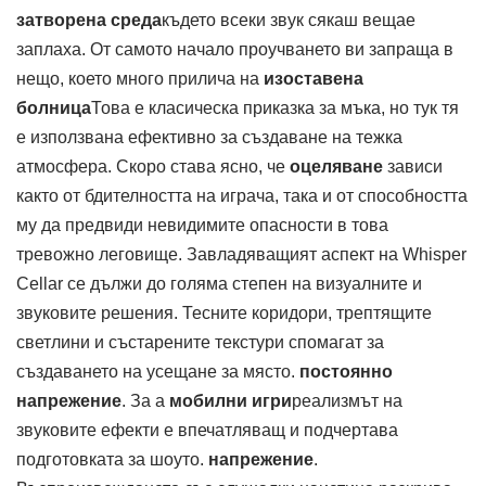
затворена среда
където всеки звук сякаш вещае
заплаха. От самото начало проучването ви запраща в
нещо, което много прилича на
изоставена
болница
Това е класическа приказка за мъка, но тук тя
е използвана ефективно за създаване на тежка
атмосфера. Скоро става ясно, че
оцеляване
зависи
както от бдителността на играча, така и от способността
му да предвиди невидимите опасности в това
тревожно леговище. Завладяващият аспект на Whisper
Cellar се дължи до голяма степен на визуалните и
звуковите решения. Тесните коридори, трептящите
светлини и състарените текстури спомагат за
създаването на усещане за място.
постоянно
напрежение
. За a
мобилни игри
реализмът на
звуковите ефекти е впечатляващ и подчертава
подготовката за шоуто.
напрежение
.