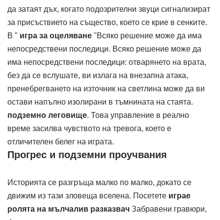
да затаят дъх, когато подозрителни звуци сигнализират
за присъствието на същество, което се крие в сенките.
В "
игра за оцеляване
"Всяко решение може да има
непосредствени последици. Всяко решение може да
има непосредствени последици: отварянето на врата,
без да се вслушате, ви излага на внезапна атака,
пренебрегването на източник на светлина може да ви
остави напълно изолирани в тъмнината на стаята.
подземно леговище
. Това управление в реално
време засилва чувството на тревога, което е
отличителен белег на играта.
Прогрес и подземни проучвания
Историята се разгръща малко по малко, докато се
движим из тази зловеща вселена. Посетете
играе
ролята на мълчалив разказвач
Забравени гравюри,