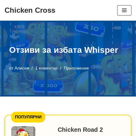
Chicken Cross
Преминаване
към
съдържанието
Отзиви за избата Whisper
от
Алисия
1 коментар
Приложение
ПОПУЛЯРНИ
Chicken Road 2