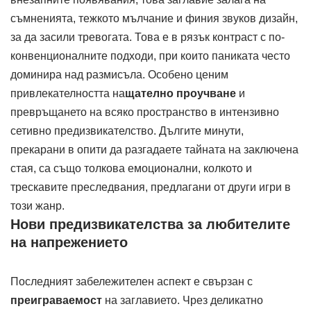
съмненията, тежкото мълчание и финия звуков дизайн,
за да засили тревогата. Това е в рязък контраст с по-
конвенционалните подходи, при които паниката често
доминира над размисъла. Особено ценим
привлекателността на
щателно проучване
и
превръщането на всяко пространство в интензивно
сетивно предизвикателство. Дългите минути,
прекарани в опити да разгадаете тайната на заключена
стая, са също толкова емоционални, колкото и
трескавите преследвания, предлагани от други игри в
този жанр.
Нови предизвикателства за любителите
на напрежението
Последният забележителен аспект е свързан с
преиграваемост
на заглавието. Чрез деликатно