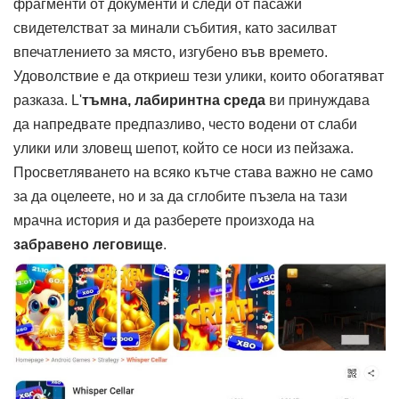
фрагменти от документи и следи от пасажи
свидетелстват за минали събития, като засилват
впечатлението за място, изгубено във времето.
Удоволствие е да откриеш тези улики, които обогатяват
разказа. L'
тъмна, лабиринтна среда
ви принуждава
да напредвате предпазливо, често водени от слаби
улики или зловещ шепот, който се носи из пейзажа.
Просветляването на всяко кътче става важно не само
за да оцелеете, но и за да сглобите пъзела на тази
мрачна история и да разберете произхода на
забравено леговище
.