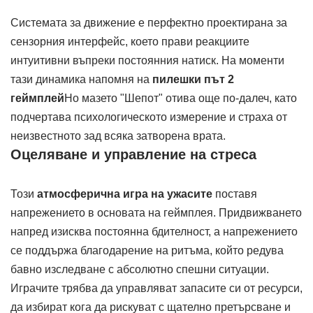
Системата за движение е перфектно проектирана за
сензорния интерфейс, което прави реакциите
интуитивни въпреки постоянния натиск. На моменти
тази динамика напомня на
пилешки път 2
геймплей
Но мазето "Шепот" отива още по-далеч, като
подчертава психологическото измерение и страха от
неизвестното зад всяка затворена врата.
Оцеляване и управление на стреса
Този
атмосферична игра на ужасите
поставя
напрежението в основата на геймплея. Придвижването
напред изисква постоянна бдителност, а напрежението
се поддържа благодарение на ритъма, който редува
бавно изследване с абсолютно спешни ситуации.
Играчите трябва да управляват запасите си от ресурси,
да избират кога да рискуват с щателно претърсване и