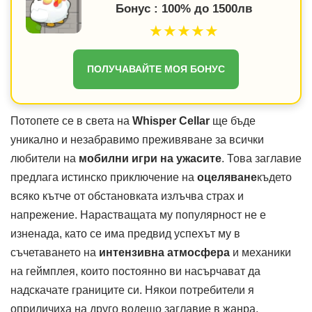
Бонус : 100% до 1500лв
★★★★★
ПОЛУЧАВАЙТЕ МОЯ БОНУС
Потопете се в света на
Whisper Cellar
ще бъде
уникално и незабравимо преживяване за всички
любители на
мобилни игри на ужасите
. Това заглавие
предлага истинско приключение на
оцеляване
където
всяко кътче от обстановката излъчва страх и
напрежение. Нарастващата му популярност не е
изненада, като се има предвид успехът му в
съчетаването на
интензивна атмосфера
и механики
на геймплея, които постоянно ви насърчават да
надскачате границите си. Някои потребители я
оприличиха на друго водещо заглавие в жанра,