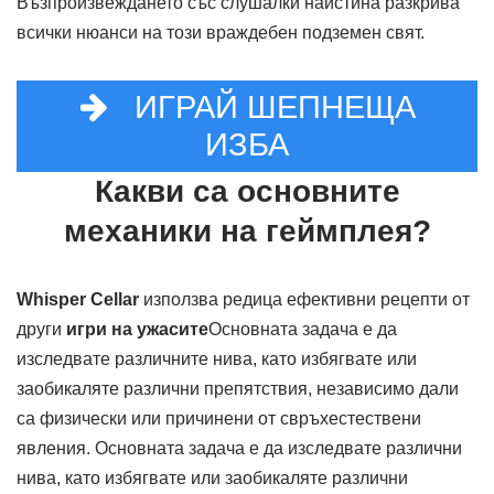
Възпроизвеждането със слушалки наистина разкрива
всички нюанси на този враждебен подземен свят.
ИГРАЙ ШЕПНЕЩА
ИЗБА
Какви са основните
механики на геймплея?
Whisper Cellar
използва редица ефективни рецепти от
други
игри на ужасите
Основната задача е да
изследвате различните нива, като избягвате или
заобикаляте различни препятствия, независимо дали
са физически или причинени от свръхестествени
явления. Основната задача е да изследвате различни
нива, като избягвате или заобикаляте различни