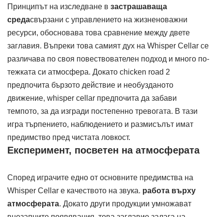
Принципът на изследване в
застрашаваща
среда
свързани с управлението на жизненоважни
ресурси, обосновава това сравнение между двете
заглавия. Въпреки това самият дух на Whisper Cellar се
различава по своя повествователен подход и много по-
тежката си атмосфера. Докато chicken road 2
предпочита бързото действие и необузданото
движение, whisper cellar предпочита да забави
темпото, за да изгради постепенно тревогата. В тази
игра търпението, наблюдението и размисълът имат
предимство пред чистата ловкост.
Експеримент, посветен на атмосферата
Според играчите едно от основните предимства на
Whisper Cellar е качеството на звука.
работа върху
атмосферата
. Докато други продукции умножават
внезапните появявания, това заглавие залага на