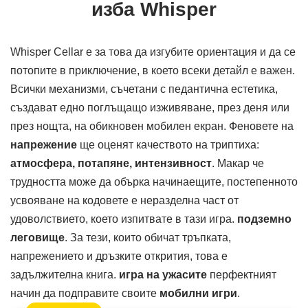
изба Whisper
Whisper Cellar е за това да изгубите ориентация и да се
потопите в приключение, в което всеки детайл е важен.
Всички механизми, съчетани с педантична естетика,
създават едно поглъщащо изживяване, през деня или
през нощта, на обикновен мобилен екран. Феновете на
напрежение
ще оценят качеството на триптиха:
атмосфера, потапяне, интензивност
. Макар че
трудността може да обърка начинаещите, постепенното
усвояване на кодовете е неразделна част от
удоволствието, което изпитвате в тази игра.
подземно
леговище
. За тези, които обичат тръпката,
напрежението и дръзките открития, това е
задължителна книга.
игра на ужасите
перфектният
начин да подправите своите
мобилни игри
.