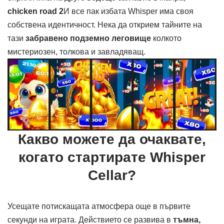
chicken road 2
И все пак избата Whisper има своя
собствена идентичност. Нека да открием тайните на
тази
забравено подземно леговище
колкото
мистериозен, толкова и завладяващ.
Какво можете да очаквате,
когато стартирате Whisper
Cellar?
Усещате потискащата атмосфера още в първите
секунди на играта. Действието се развива в
тъмна,