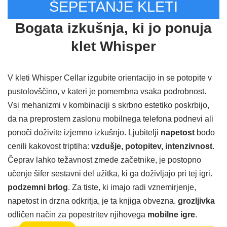
ŠEPETANJE KLETI
Bogata izkušnja, ki jo ponuja
klet Whisper
V kleti Whisper Cellar izgubite orientacijo in se potopite v
pustolovščino, v kateri je pomembna vsaka podrobnost.
Vsi mehanizmi v kombinaciji s skrbno estetiko poskrbijo,
da na preprostem zaslonu mobilnega telefona podnevi ali
ponoči doživite izjemno izkušnjo. Ljubitelji
napetost
bodo
cenili kakovost triptiha:
vzdušje, potopitev, intenzivnost
.
Čeprav lahko težavnost zmede začetnike, je postopno
učenje šifer sestavni del užitka, ki ga doživljajo pri tej igri.
podzemni brlog
. Za tiste, ki imajo radi vznemirjenje,
napetost in drzna odkritja, je ta knjiga obvezna.
grozljivka
odličen način za popestritev njihovega
mobilne igre
.