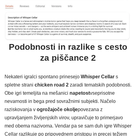
Podobnosti in razlike s cesto
za piščance 2
Nekateri igralci spontano prinesejo
Whisper Cellar
s
spletne strani
chicken road 2
zaradi tematskih podobnosti.
Obe igri temeljita na mešanici
napetost
vseprisotne
nevarnosti in bega pred sovražnimi subjekti. Načelo
raziskovanja v
ogrožajoče okolje
povezana z
upravljanjem življenjskih virov, upravičuje to primerjavo
med obema nazivoma. Vendar pa se sam duh igre Whisper
Cellar razlikuje po pripovednem pristopu in precej težjem