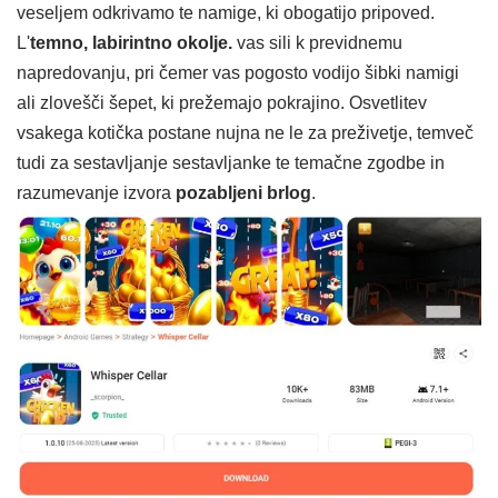
veseljem odkrivamo te namige, ki obogatijo pripoved.
L'
temno, labirintno okolje.
vas sili k previdnemu
napredovanju, pri čemer vas pogosto vodijo šibki namigi
ali zlovešči šepet, ki prežemajo pokrajino. Osvetlitev
vsakega kotička postane nujna ne le za preživetje, temveč
tudi za sestavljanje sestavljanke te temačne zgodbe in
razumevanje izvora
pozabljeni brlog
.