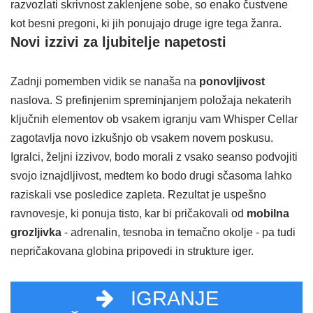
razvozlati skrivnost zaklenjene sobe, so enako čustvene
kot besni pregoni, ki jih ponujajo druge igre tega žanra.
Novi izzivi za ljubitelje napetosti
Zadnji pomemben vidik se nanaša na
ponovljivost
naslova. S prefinjenim spreminjanjem položaja nekaterih
ključnih elementov ob vsakem igranju vam Whisper Cellar
zagotavlja novo izkušnjo ob vsakem novem poskusu.
Igralci, željni izzivov, bodo morali z vsako seanso podvojiti
svojo iznajdljivost, medtem ko bodo drugi sčasoma lahko
raziskali vse posledice zapleta. Rezultat je uspešno
ravnovesje, ki ponuja tisto, kar bi pričakovali od
mobilna
grozljivka
- adrenalin, tesnoba in temačno okolje - pa tudi
nepričakovana globina pripovedi in strukture iger.
IGRANJE