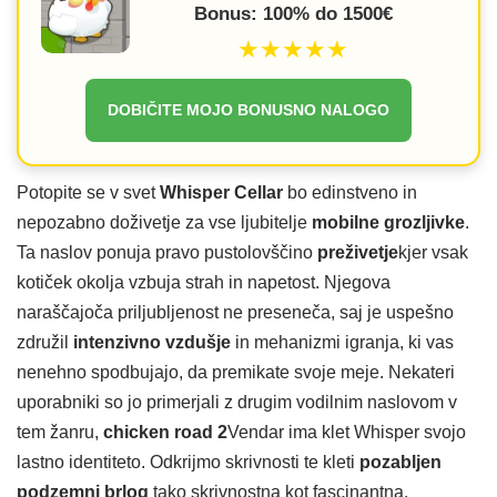
Bonus: 100% do 1500€
★★★★★
DOBIČITE MOJO BONUSNO NALOGO
Potopite se v svet
Whisper Cellar
bo edinstveno in
nepozabno doživetje za vse ljubitelje
mobilne grozljivke
.
Ta naslov ponuja pravo pustolovščino
preživetje
kjer vsak
kotiček okolja vzbuja strah in napetost. Njegova
naraščajoča priljubljenost ne preseneča, saj je uspešno
združil
intenzivno vzdušje
in mehanizmi igranja, ki vas
nenehno spodbujajo, da premikate svoje meje. Nekateri
uporabniki so jo primerjali z drugim vodilnim naslovom v
tem žanru,
chicken road 2
Vendar ima klet Whisper svojo
lastno identiteto. Odkrijmo skrivnosti te kleti
pozabljen
podzemni brlog
tako skrivnostna kot fascinantna.