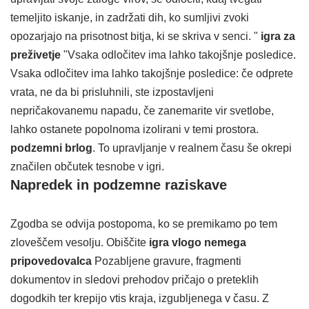
temeljito iskanje, in zadržati dih, ko sumljivi zvoki
opozarjajo na prisotnost bitja, ki se skriva v senci. "
igra za
preživetje
"Vsaka odločitev ima lahko takojšnje posledice.
Vsaka odločitev ima lahko takojšnje posledice: če odprete
vrata, ne da bi prisluhnili, ste izpostavljeni
nepričakovanemu napadu, če zanemarite vir svetlobe,
lahko ostanete popolnoma izolirani v temi prostora.
podzemni brlog
. To upravljanje v realnem času še okrepi
značilen občutek tesnobe v igri.
Napredek in podzemne raziskave
Zgodba se odvija postopoma, ko se premikamo po tem
zloveščem vesolju. Obiščite
igra vlogo nemega
pripovedovalca
Pozabljene gravure, fragmenti
dokumentov in sledovi prehodov pričajo o preteklih
dogodkih ter krepijo vtis kraja, izgubljenega v času. Z