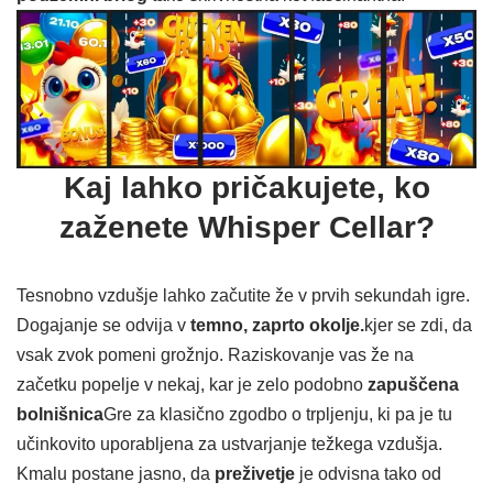
Kaj lahko pričakujete, ko
zaženete Whisper Cellar?
Tesnobno vzdušje lahko začutite že v prvih sekundah igre.
Dogajanje se odvija v
temno, zaprto okolje.
kjer se zdi, da
vsak zvok pomeni grožnjo. Raziskovanje vas že na
začetku popelje v nekaj, kar je zelo podobno
zapuščena
bolnišnica
Gre za klasično zgodbo o trpljenju, ki pa je tu
učinkovito uporabljena za ustvarjanje težkega vzdušja.
Kmalu postane jasno, da
preživetje
je odvisna tako od