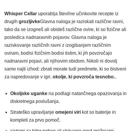
Whisper Cellar
uporablja številne učinkovite recepte iz
drugih
grozljivke
Glavna naloga je raziskati različne ravni,
tako da se izogneš ali obideš različne ovire, ki so fizične ali
posledica nadnaravnih pojavov. Glavna naloga je
raziskovanje različnih ravni z izogibanjem različnim
oviram, bodisi fizičnim bodisi tistim, ki jih povzročajo
nadnaravni pojavi, ali njihovim obidom. Nikoli ni dovolj
samo najti izhod: zbrati morate tudi predmete, ki so bistveni
za napredovanje v igri.
okolje, ki povzroča tesnobo.
.
Okoljske uganke
na podlagi natančnega opazovanja in
diskretnega poslušanja.
Strateško upravljanje
omejeni viri
kot so baterije in
kompleti za prvo pomoč.
sistemi za hiter pobeg ali skrivanje pred grožnjami