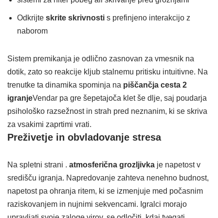
Odkrijte
skrite skrivnosti
s prefinjeno interakcijo z
naborom
Sistem premikanja je odlično zasnovan za vmesnik na
dotik, zato so reakcije kljub stalnemu pritisku intuitivne. Na
trenutke ta dinamika spominja na
piščančja cesta 2
igranje
Vendar pa gre šepetajoča klet še dlje, saj poudarja
psihološko razsežnost in strah pred neznanim, ki se skriva
za vsakimi zaprtimi vrati.
Preživetje in obvladovanje stresa
Na spletni strani .
atmosferična grozljivka
je napetost v
središču igranja. Napredovanje zahteva nenehno budnost,
napetost pa ohranja ritem, ki se izmenjuje med počasnim
raziskovanjem in nujnimi sekvencami. Igralci morajo
upravljati svoje zaloge virov, se odločiti, kdaj tvegati