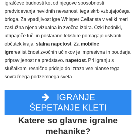
igralčeve budnosti kot od njegove sposobnosti
predvidevanja nevidnih nevarnosti tega skrb vzbujajočega
brloga. Za vpadljivost igre Whisper Cellar sta v veliki meri
zaslužna njena vizualna in zvočna izbira. Ozki hodniki,
utripajoče luči in postarane teksture pomagajo ustvariti
občutek kraja.
stalna napetost
. Za
mobilne
igre
realističnost zvočnih učinkov je impresivna in poudarja
pripravljenost na predstavo.
napetost
. Pri igranju s
slušalkami resnično pridejo do izraza vse nianse tega
sovražnega podzemnega sveta.
IGRANJE
ŠEPETANJE KLETI
Katere so glavne igralne
mehanike?