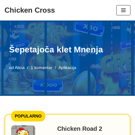
Chicken Cross
Preskoči
na
vsebino
Šepetajoča klet Mnenja
od
Alicia
1 komentar
Aplikacija
POPULARNO
Chicken Road 2