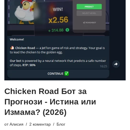
Chicken Road Бот за
Прогнози - Истина или
Измама? (2026)
от
Алисия
2 коментар
Блог