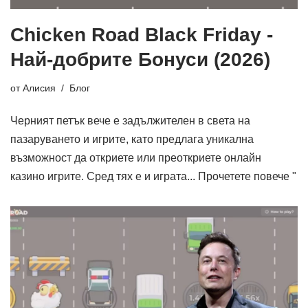
Chicken Road Black Friday -
Най-добрите Бонуси (2026)
от
Алисия
Блог
Черният петък вече е задължителен в света на
пазаруването и игрите, като предлага уникална
възможност да откриете или преоткриете онлайн
казино игрите. Сред тях е и играта...
Прочетете повече "