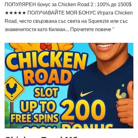
ПОПУЛЯРЕН бонус за Chicken Road 2 : 100% до 1500$
★★★★★ ПОЛУЧАВАЙТЕ МОЯ БОНУС Играта Chicken
Road, често свързвана със света на Squeezie или със
знаменитости като Килиан...
Прочетете повече "