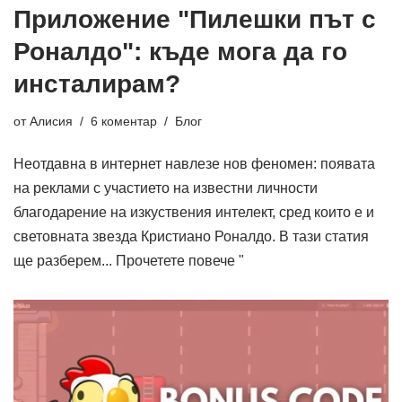
Приложение "Пилешки път с
Роналдо": къде мога да го
инсталирам?
от
Алисия
6 коментар
Блог
Неотдавна в интернет навлезе нов феномен: появата
на реклами с участието на известни личности
благодарение на изкуствения интелект, сред които е и
световната звезда Кристиано Роналдо. В тази статия
ще разберем...
Прочетете повече "