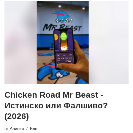
Chicken Road Mr Beast -
Истинско или Фалшиво?
(2026)
от
Алисия
Блог