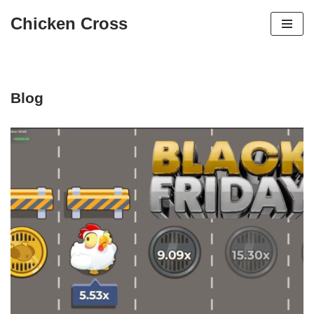
Chicken Cross
Přeskočit
na
obsah
Blog