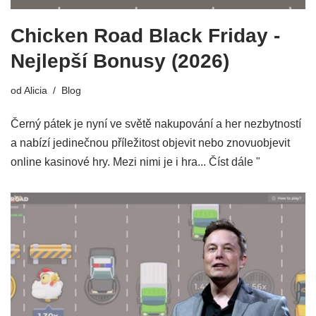
Chicken Road Black Friday -
Nejlepší Bonusy (2026)
od
Alicia
Blog
Černý pátek je nyní ve světě nakupování a her nezbytností
a nabízí jedinečnou příležitost objevit nebo znovuobjevit
online kasinové hry. Mezi nimi je i hra...
Číst dále "