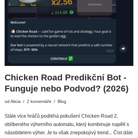
Chicken Road Predikční Bot -
Funguje nebo Podvod? (2026)
od
Alicia
2 komentáře
Blog
Stále více hráčů podléhá pokušení Chicken Road 2,
oblíbeného výherního automatu, který kombinuje napětí s
násobitelem výher. Je tu však znepokojivý trend...
Číst dále