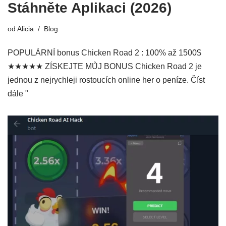
Stáhněte Aplikaci (2026)
od
Alicia
Blog
POPULÁRNÍ bonus Chicken Road 2 : 100% až 1500$
★★★★★ ZÍSKEJTE MŮJ BONUS Chicken Road 2 je
jednou z nejrychleji rostoucích online her o peníze.
Číst
dále "