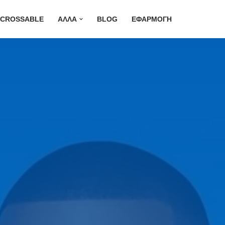
NCROSSABLE
ΆΛΛΑ
BLOG
ΕΦΑΡΜΟΓΉ