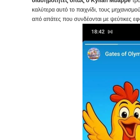
διασημότητες όπως ο Kylian Mbappé
τρο
καλύτερα αυτό το παιχνίδι, τους μηχανισμο
από απάτες που συνδέονται με ψεύτικες ε