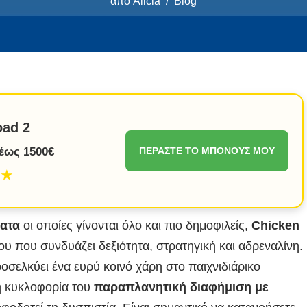
από
Alicia
Blog
oad 2
έως 1500€
ΠΕΡΑΣΤΕ ΤΟ ΜΠΟΝΟΥΣ ΜΟΥ
★
ματα
οι οποίες γίνονται όλο και πιο δημοφιλείς,
Chicken
ου που συνδυάζει δεξιότητα, στρατηγική και αδρεναλίνη.
οσελκύει ένα ευρύ κοινό χάρη στο παιχνιδιάρικο
η κυκλοφορία του
παραπλανητική διαφήμιση με