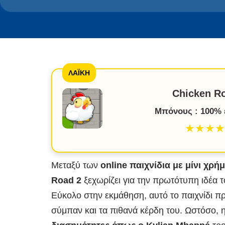
ΛΑΪΚΗ
Chicken R
Μπόνους : 100% 
★★★★
Μεταξύ των
online παιχνίδια με μίνι χρή
Road 2
ξεχωρίζει για την πρωτότυπη ιδέα τ
Εύκολο στην εκμάθηση, αυτό το παιχνίδι πρ
σύμπαν και τα πιθανά κέρδη του. Ωστόσο, 