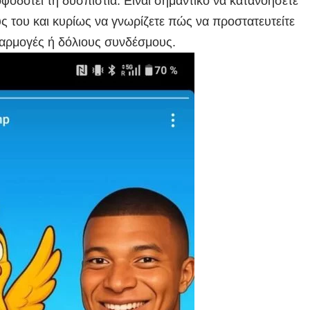
φοδοτεί τη δυσπιστία. Είναι σημαντικό να κατανοήσετε
ύς του και κυρίως να γνωρίζετε πώς να προστατευτείτε
φαρμογές ή δόλιους συνδέσμους.