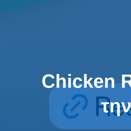
Chicken 
την