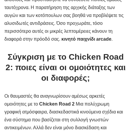
ταυτόχρονα. Η παρατήρηση της αρχικής διάταξης των
αυγών και των κοτόπουλων σας βοηθά να προβλέψετε τις
αλυσιδωτές αντιδράσεις. Όσο προχωράτε, τόσο
περισσότερο αυτές οι μικρές λεπτομέρειες κάνουν τη
διαφορά στην πρόοδό σας.
κινητό παιχνίδι arcade
.
Σύγκριση με το Chicken Road
2: ποιες είναι οι ομοιότητες και
οι διαφορές;
Οι θαυμαστές θα αναγνωρίσουν αμέσως αρκετές
ομοιότητες με το
Chicken Road 2
Μια πολύχρωμη
γραφική ατμόσφαιρα, διασκεδαστικά κινούμενα σχέδια και
ένα σύστημα που βασίζεται στη συλλογή γνωστών
αντικειμένων. Αλλά δεν είναι μόνο διασκέδαση και