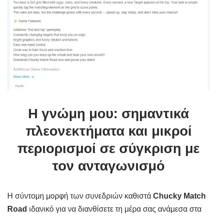
Η γνώμη μου: σημαντικά
πλεονεκτήματα και μικροί
περιορισμοί σε σύγκριση με
τον ανταγωνισμό
Η σύντομη μορφή των συνεδριών καθιστά
Chucky Match
Road
ιδανικό για να διανθίσετε τη μέρα σας ανάμεσα στα