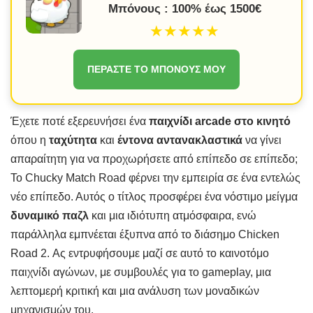
Μπόνους : 100% έως 1500€
★★★★★
ΠΕΡΑΣΤΕ ΤΟ ΜΠΟΝΟΥΣ ΜΟΥ
Έχετε ποτέ εξερευνήσει ένα
παιχνίδι arcade στο κινητό
όπου η
ταχύτητα
και
έντονα αντανακλαστικά
να γίνει
απαραίτητη για να προχωρήσετε από επίπεδο σε επίπεδο;
Το Chucky Match Road φέρνει την εμπειρία σε ένα εντελώς
νέο επίπεδο. Αυτός ο τίτλος προσφέρει ένα νόστιμο μείγμα
δυναμικό παζλ
και μια ιδιότυπη ατμόσφαιρα, ενώ
παράλληλα εμπνέεται έξυπνα από το διάσημο Chicken
Road 2. Ας εντρυφήσουμε μαζί σε αυτό το καινοτόμο
παιχνίδι αγώνων, με συμβουλές για το gameplay, μια
λεπτομερή κριτική και μια ανάλυση των μοναδικών
μηχανισμών του.