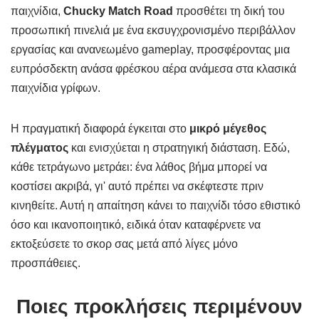
παιχνίδια,
Chucky Match Road
προσθέτει τη δική του
προσωπική πινελιά με ένα εκσυγχρονισμένο περιβάλλον
εργασίας και ανανεωμένο gameplay, προσφέροντας μια
ευπρόσδεκτη ανάσα φρέσκου αέρα ανάμεσα στα κλασικά
παιχνίδια γρίφων.
Η πραγματική διαφορά έγκειται στο
μικρό μέγεθος
πλέγματος
και ενισχύεται η στρατηγική διάσταση. Εδώ,
κάθε τετράγωνο μετράει: ένα λάθος βήμα μπορεί να
κοστίσει ακριβά, γι' αυτό πρέπει να σκέφτεστε πριν
κινηθείτε. Αυτή η απαίτηση κάνει το παιχνίδι τόσο εθιστικό
όσο και ικανοποιητικό, ειδικά όταν καταφέρνετε να
εκτοξεύσετε το σκορ σας μετά από λίγες μόνο
προσπάθειες.
Ποιες προκλήσεις περιμένουν