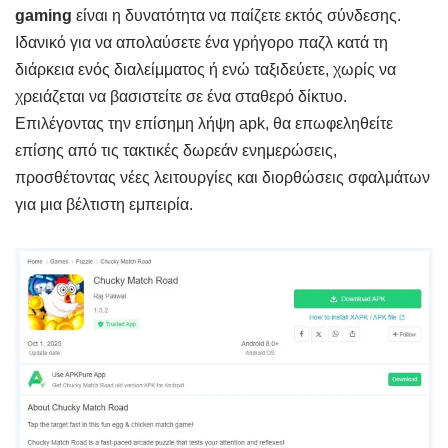
gaming
είναι η δυνατότητα να παίζετε εκτός σύνδεσης.
Ιδανικό για να απολαύσετε ένα γρήγορο παζλ κατά τη
διάρκεια ενός διαλείμματος ή ενώ ταξιδεύετε, χωρίς να
χρειάζεται να βασιστείτε σε ένα σταθερό δίκτυο.
Επιλέγοντας την επίσημη λήψη apk, θα επωφεληθείτε
επίσης από τις τακτικές δωρεάν ενημερώσεις,
προσθέτοντας νέες λειτουργίες και διορθώσεις σφαλμάτων
για μια βέλτιστη εμπειρία.