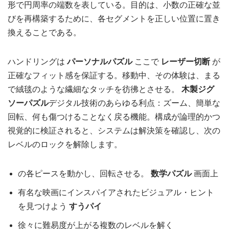
形で円周率の端数を表している。目的は、小数の正確な並
びを再構築するために、各セグメントを正しい位置に置き
換えることである。
ハンドリングは
パーソナルパズル
ここで
レーザー切断
が
正確なフィット感を保証する。移動中、その体験は、まる
で絨毯のような繊細なタッチを彷彿とさせる。
木製ジグ
ソーパズル
デジタル技術のあらゆる利点：ズーム、簡単な
回転、何も傷つけることなく戻る機能。構成が論理的かつ
視覚的に検証されると、システムは解決策を確認し、次の
レベルのロックを解除します。
の各ピースを動かし、回転させる。
数学パズル
画面上
有名な映画にインスパイアされたビジュアル・ヒント
を見つけよう
すうパイ
徐々に難易度が上がる複数のレベルを解く