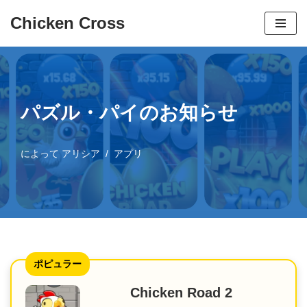
Chicken Cross
コ
ン
テ
ン
パズル・パイのお知らせ
ツ
へ
ス
によって
アリシア
アプリ
キ
ッ
プ
ポピュラー
Chicken Road 2