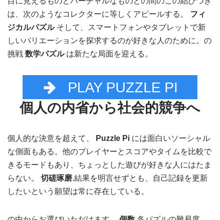
目に見えるものとバーチャルなものとの間のこの結びつき
は、次のようなコレクターに等しくアピールする。
フィ
ジカルパズル
そして、スマートフォンやタブレットで新
しいバリエーションを探求するのが好きな人のために。の
挑戦
数学パズル
は新たな局面を迎える。
PLAY PUZZLE PI
個人の内省から社会的競争へ
個人的な決意を超えて、
Puzzle Pi
には面白いソーシャル
な側面もある。他のプレイヤーとスコアやタイムを比較で
きるモードもあり、ちょっとした遊びが好きな人にはたま
らない。
切磋琢磨
.結果を明言せずとも、自己記録を更新
したいという願望は常に存在している。
の中からお選びいただけます。
個数
各パズルの難易度