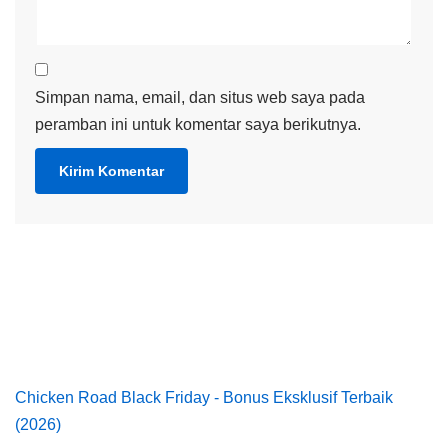
Simpan nama, email, dan situs web saya pada
peramban ini untuk komentar saya berikutnya.
Chicken Road Black Friday - Bonus Eksklusif Terbaik
(2026)