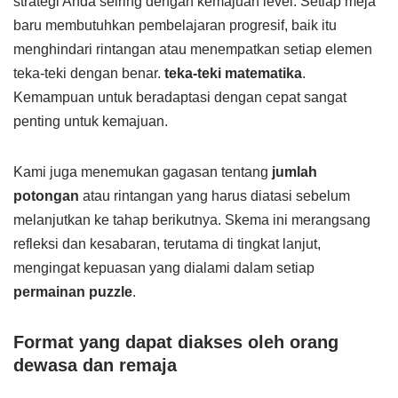
strategi Anda seiring dengan kemajuan level. Setiap meja
baru membutuhkan pembelajaran progresif, baik itu
menghindari rintangan atau menempatkan setiap elemen
teka-teki dengan benar.
teka-teki matematika
.
Kemampuan untuk beradaptasi dengan cepat sangat
penting untuk kemajuan.
Kami juga menemukan gagasan tentang
jumlah
potongan
atau rintangan yang harus diatasi sebelum
melanjutkan ke tahap berikutnya. Skema ini merangsang
refleksi dan kesabaran, terutama di tingkat lanjut,
mengingat kepuasan yang dialami dalam setiap
permainan puzzle
.
Format yang dapat diakses oleh orang
dewasa dan remaja