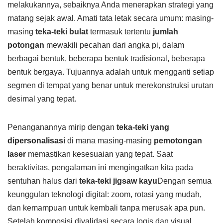
melakukannya, sebaiknya Anda menerapkan strategi yang
matang sejak awal. Amati tata letak secara umum: masing-
masing
teka-teki bulat
termasuk tertentu
jumlah
potongan
mewakili pecahan dari angka pi, dalam
berbagai bentuk, beberapa bentuk tradisional, beberapa
bentuk bergaya. Tujuannya adalah untuk mengganti setiap
segmen di tempat yang benar untuk merekonstruksi urutan
desimal yang tepat.
Penanganannya mirip dengan
teka-teki yang
dipersonalisasi
di mana masing-masing
pemotongan
laser
memastikan kesesuaian yang tepat. Saat
beraktivitas, pengalaman ini mengingatkan kita pada
sentuhan halus dari
teka-teki jigsaw kayu
Dengan semua
keunggulan teknologi digital: zoom, rotasi yang mudah,
dan kemampuan untuk kembali tanpa merusak apa pun.
Setelah komposisi divalidasi secara logis dan visual,