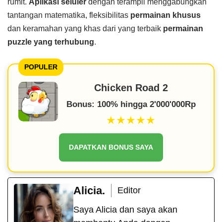
rumit.
Aplikasi seluler
dengan terampil menggabungkan
tantangan matematika, fleksibilitas
permainan khusus
dan keramahan yang khas dari yang terbaik
permainan
puzzle yang terhubung
.
POPULER
Chicken Road 2
Bonus: 100% hingga 2'000'000Rp
★★★★★
DAPATKAN BONUS SAYA
Alicia.
Editor
Saya Alicia dan saya akan