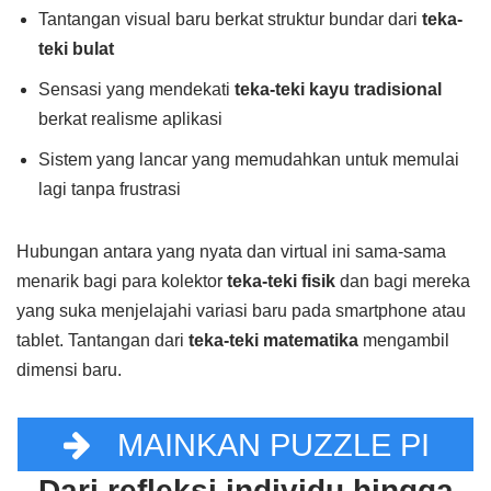
Tantangan visual baru berkat struktur bundar dari
teka-
teki bulat
Sensasi yang mendekati
teka-teki kayu tradisional
berkat realisme aplikasi
Sistem yang lancar yang memudahkan untuk memulai
lagi tanpa frustrasi
Hubungan antara yang nyata dan virtual ini sama-sama
menarik bagi para kolektor
teka-teki fisik
dan bagi mereka
yang suka menjelajahi variasi baru pada smartphone atau
tablet. Tantangan dari
teka-teki matematika
mengambil
dimensi baru.
MAINKAN PUZZLE PI
Dari refleksi individu hingga