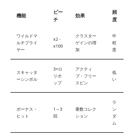
ビー
頻
機能
効果
チ
度
ワイルドマ
クラスター
中
x2 -
ルチプライ
ゲインの増
程
x100
ヤー
加
度
3+ロ
アクティ
スキャッタ
低
リポ
ブ・フリー
ーシンボル
い
ップ
スピン
ラ
ボーナス・
1～3
乗数コレク
ン
ヒット
回
ション
ダ
ム