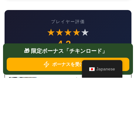
プレイヤー評価
★
★
★
★
★
4.2
/ 5
🎁 限定ボーナス「チキンロード」
543 レビュー
ボーナスを受け取る
Japanese
アリシア
エディター
私はアリシアです。ニワトリが道
路を横断するゲームをお手伝いし
ます。カジノのミニゲームをプレ
イしたいなら、迷わずチキンゲー
ムの記事を読んでね！
略歴を見る