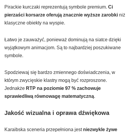
Pirackie kurczaki reprezentują symbole premium.
Ci
pierzaści korsarze oferują znacznie wyższe zarobki
niż
klasyczne obiekty na wyspie.
Łatwo je zauważyć, ponieważ dominują na siatce dzięki
wyjątkowym animacjom. Są to najbardziej poszukiwane
symbole.
Spodziewaj się bardzo zmiennego doświadczenia, w
którym zwycięskie klastry mogą być rozproszone.
Jednakże
RTP na poziomie 97 % zachowuje
sprawiedliwą równowagę matematyczną
.
Jakość wizualna i oprawa dźwiękowa
Karaibska sceneria przepełniona jest
niezwykle żywe