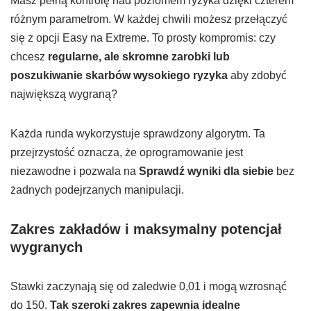
Masz pełną kontrolę nad poziomem ryzyka dzięki czterem
różnym parametrom. W każdej chwili możesz przełączyć
się z opcji Easy na Extreme. To prosty kompromis: czy
chcesz
regularne, ale skromne zarobki lub
poszukiwanie skarbów wysokiego ryzyka
aby zdobyć
największą wygraną?
Każda runda wykorzystuje sprawdzony algorytm. Ta
przejrzystość oznacza, że oprogramowanie jest
niezawodne i pozwala na
Sprawdź wyniki dla siebie
bez
żadnych podejrzanych manipulacji.
Zakres zakładów i maksymalny potencjał
wygranych
Stawki zaczynają się od zaledwie 0,01 i mogą wzrosnąć
do 150.
Tak szeroki zakres zapewnia idealne