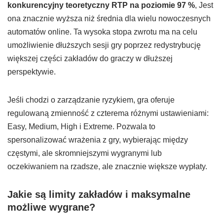
konkurencyjny teoretyczny RTP na poziomie 97 %
, Jest
ona znacznie wyższa niż średnia dla wielu nowoczesnych
automatów online. Ta wysoka stopa zwrotu ma na celu
umożliwienie dłuższych sesji gry poprzez redystrybucję
większej części zakładów do graczy w dłuższej
perspektywie.
Jeśli chodzi o zarządzanie ryzykiem, gra oferuje
regulowaną zmienność z czterema różnymi ustawieniami:
Easy, Medium, High i Extreme. Pozwala to
spersonalizować wrażenia z gry, wybierając między
częstymi, ale skromniejszymi wygranymi lub
oczekiwaniem na rzadsze, ale znacznie większe wypłaty.
Jakie są limity zakładów i maksymalne
możliwe wygrane?