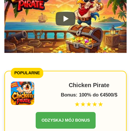
POPULARNE
Chicken Pirate
Bonus: 100% do €4500/$
★★★★★
ODZYSKAJ MÓJ BONUS