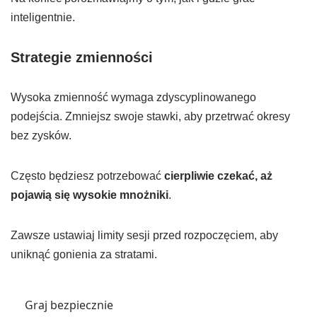
inteligentnie.
Strategie zmienności
Wysoka zmienność wymaga zdyscyplinowanego
podejścia. Zmniejsz swoje stawki, aby przetrwać okresy
bez zysków.
Często będziesz potrzebować
cierpliwie czekać, aż
pojawią się wysokie mnożniki
.
Zawsze ustawiaj limity sesji przed rozpoczęciem, aby
uniknąć gonienia za stratami.
Graj bezpiecznie