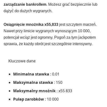
zarządzanie bankrollem
. Możesz grać bezpiecznie lub
dążyć do dużych wygranych.
Osiągnięcie mnożnika x55,833
jest szczytem marzeń.
Nawet przy limicie wygranych wynoszącym 10 000,
potencjał wciąż jest ogromny. Pogoń za tym jackpotem
sprawia, że każdy obrót jest szczególnie intensywny.
Kluczowe dane
Minimalna stawka
: 0.01
Maksymalna stawka
: 150
Maksymalny mnożnik
: x55 833
Pułap zarobków
: 10 000