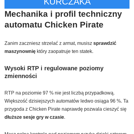
KURCZAKA
Mechanika i profil techniczny
automatu Chicken Pirate
Zanim zaczniesz strzelać z armat, musisz
sprawdzić
maszynownię
który zaopatruje ten statek.
Wysoki RTP i regulowane poziomy
zmienności
RTP na poziomie 97 % nie jest liczbą przypadkową.
Większość dzisiejszych automatów ledwo osiąga 96 %. Ta
przygoda z Chicken Pirate naprawdę pozwala cieszyć się
dłuższe sesje gry w czasie
.