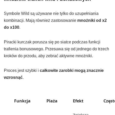
Symbole Wild są używane nie tylko do uzupełniania
kombinacji. Mają również zastosowanie
mnożniki od x2
do x100
.
Piracki kurczak porusza się po siatce podczas funkcji
trafienia bonusowego. Przesuwa się od jednego do trzech
kroków do przodu, aby zebrać aktywne mnożniki.
Proces jest szybki i
całkowite zarobki mogą znacznie
wzrosnąć
.
Funkcja
Plaża
Efekt
Częst
Zwiększa