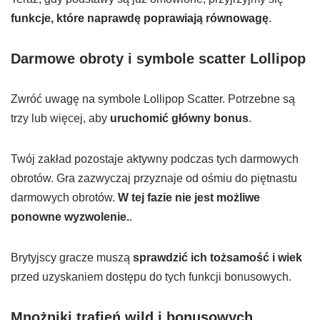
funkcje, które naprawdę poprawiają równowagę
.
Darmowe obroty i symbole scatter Lollipop
Zwróć uwagę na symbole Lollipop Scatter. Potrzebne są
trzy lub więcej, aby
uruchomić główny bonus
.
Twój zakład pozostaje aktywny podczas tych darmowych
obrotów. Gra zazwyczaj przyznaje od ośmiu do piętnastu
darmowych obrotów.
W tej fazie nie jest możliwe
ponowne wyzwolenie.
.
Brytyjscy gracze muszą
sprawdzić ich tożsamość i wiek
przed uzyskaniem dostępu do tych funkcji bonusowych.
Mnożniki trafień wild i bonusowych