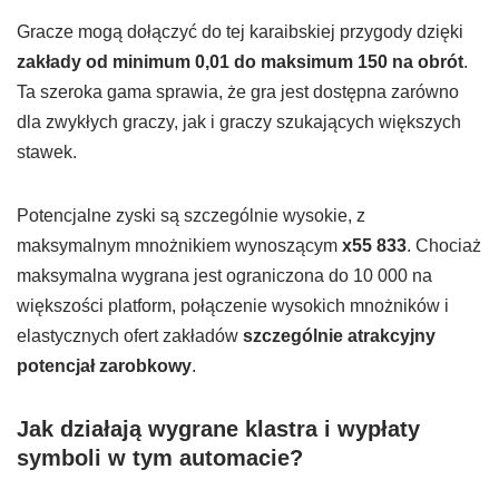
Gracze mogą dołączyć do tej karaibskiej przygody dzięki
zakłady od minimum 0,01 do maksimum 150 na obrót
.
Ta szeroka gama sprawia, że gra jest dostępna zarówno
dla zwykłych graczy, jak i graczy szukających większych
stawek.
Potencjalne zyski są szczególnie wysokie, z
maksymalnym mnożnikiem wynoszącym
x55 833
. Chociaż
maksymalna wygrana jest ograniczona do 10 000 na
większości platform, połączenie wysokich mnożników i
elastycznych ofert zakładów
szczególnie atrakcyjny
potencjał zarobkowy
.
Jak działają wygrane klastra i wypłaty
symboli w tym automacie?