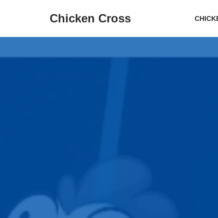
Chicken Cross
CHICK
コ
ン
テ
ン
ツ
へ
ス
キ
ッ
プ