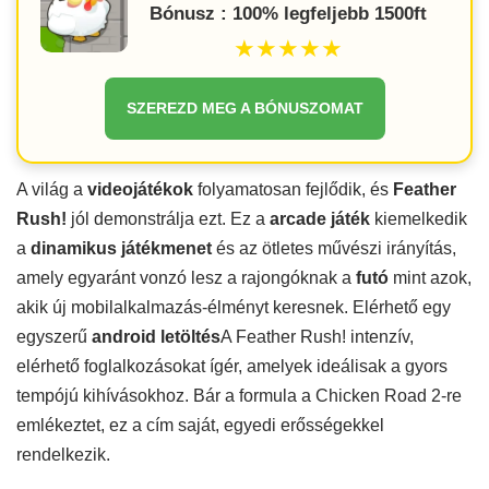
Bónusz : 100% legfeljebb 1500ft
★★★★★
SZEREZD MEG A BÓNUSZOMAT
A világ a
videojátékok
folyamatosan fejlődik, és
Feather
Rush!
jól demonstrálja ezt. Ez a
arcade játék
kiemelkedik
a
dinamikus játékmenet
és az ötletes művészi irányítás,
amely egyaránt vonzó lesz a rajongóknak a
futó
mint azok,
akik új mobilalkalmazás-élményt keresnek. Elérhető egy
egyszerű
android letöltés
A Feather Rush! intenzív,
elérhető foglalkozásokat ígér, amelyek ideálisak a gyors
tempójú kihívásokhoz. Bár a formula a Chicken Road 2-re
emlékeztet, ez a cím saját, egyedi erősségekkel
rendelkezik.