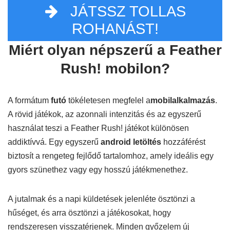
JÁTSSZ TOLLAS
ROHANÁST!
Miért olyan népszerű a Feather
Rush! mobilon?
A formátum
futó
tökéletesen megfelel a
mobilalkalmazás
.
A rövid játékok, az azonnali intenzitás és az egyszerű
használat teszi a Feather Rush! játékot különösen
addiktívvá. Egy egyszerű
android letöltés
hozzáférést
biztosít a rengeteg fejlődő tartalomhoz, amely ideális egy
gyors szünethez vagy egy hosszú játékmenethez.
A jutalmak és a napi küldetések jelenléte ösztönzi a
hűséget, és arra ösztönzi a játékosokat, hogy
rendszeresen visszatérjenek. Minden győzelem új