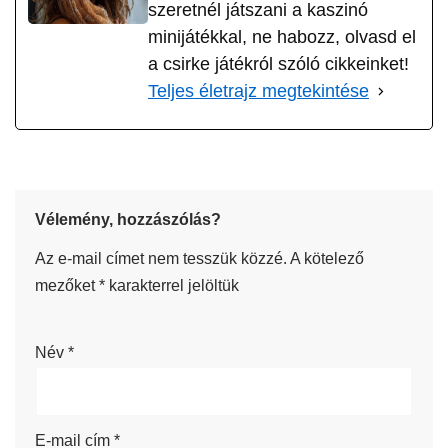
szeretnél játszani a kaszinó
minijátékkal, ne habozz, olvasd el
a csirke játékról szóló cikkeinket!
Teljes életrajz megtekintése
Vélemény, hozzászólás?
Az e-mail címet nem tesszük közzé.
A kötelező
mezőket
*
karakterrel jelöltük
Név
*
E-mail cím
*