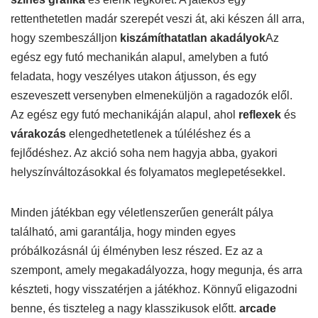
rettenthetetlen madár szerepét veszi át, aki készen áll arra,
hogy szembeszálljon
kiszámíthatatlan akadályok
Az
egész egy futó mechanikán alapul, amelyben a futó
feladata, hogy veszélyes utakon átjusson, és egy
eszeveszett versenyben elmeneküljön a ragadozók elől.
Az egész egy futó mechanikáján alapul, ahol
reflexek
és
várakozás
elengedhetetlenek a túléléshez és a
fejlődéshez. Az akció soha nem hagyja abba, gyakori
helyszínváltozásokkal és folyamatos meglepetésekkel.
Minden játékban egy véletlenszerűen generált pálya
található, ami garantálja, hogy minden egyes
próbálkozásnál új élményben lesz részed. Ez az a
szempont, amely megakadályozza, hogy megunja, és arra
készteti, hogy visszatérjen a játékhoz. Könnyű eligazodni
benne, és tiszteleg a nagy klasszikusok előtt.
arcade