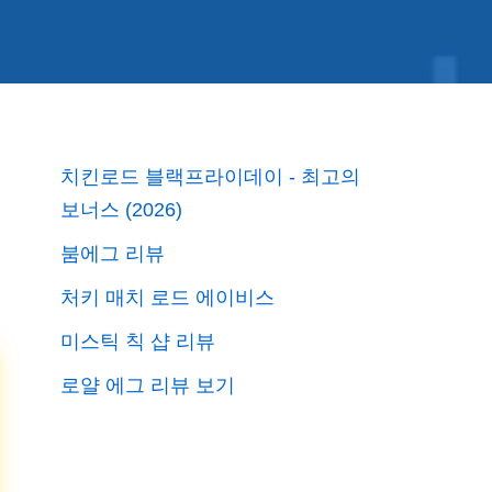
치킨로드 블랙프라이데이 - 최고의
보너스 (2026)
붐에그 리뷰
처키 매치 로드 에이비스
미스틱 칙 샵 리뷰
로얄 에그 리뷰 보기