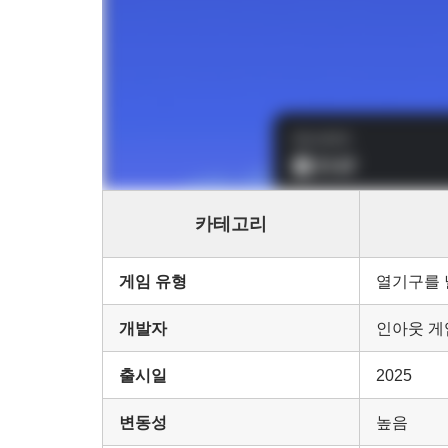
카테고리
게임 유형
열기구를 
개발자
인아웃 게
출시일
2025
변동성
높음