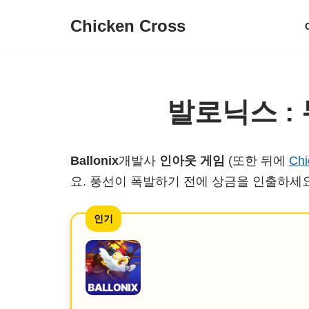
Chicken Cross
콘
텐
츠
로
발로닉스 :
건
너
Ballonix
개발사
인아웃 게임
(또한 뒤에
Chi
뛰
요. 풍선이 폭발하기 전에 상금을 인출하세
기
인기