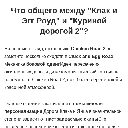
Что общего между "Клак и
Эгг Роуд" и "Куриной
дорогой 2"?
На первый взгляд, поклонники
Chicken Road 2
вы
заметите несколько сходств в
Cluck and Egg Road
.
Механика
боковой сдвиг
Идея пересечения
оживленных дорог и даже юмористический тон очень
напоминают Chicken Road 2, но с более деревенской и
красочной атмосферой.
Главное отличие заключается в
повышенная
персонализация
Дорога Клака и Яйца в значительной
степени зависит от
настраиваемые скины
Это
последнее дополнение к серии игр, которое позволяет