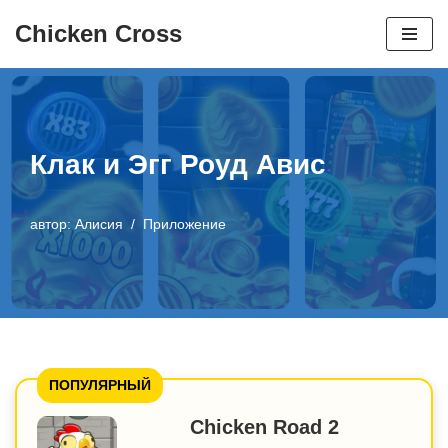
Chicken Cross
Перейти
к
содержанию
Клак и Эгг Роуд Авис
автор:
Алисия
Приложение
ПОПУЛЯРНЫЙ
Chicken Road 2