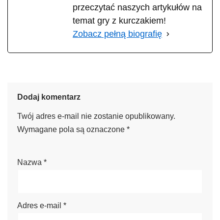
przeczytać naszych artykułów na
temat gry z kurczakiem!
Zobacz pełną biografię
Dodaj komentarz
Twój adres e-mail nie zostanie opublikowany.
Wymagane pola są oznaczone
*
Nazwa
*
Adres e-mail
*