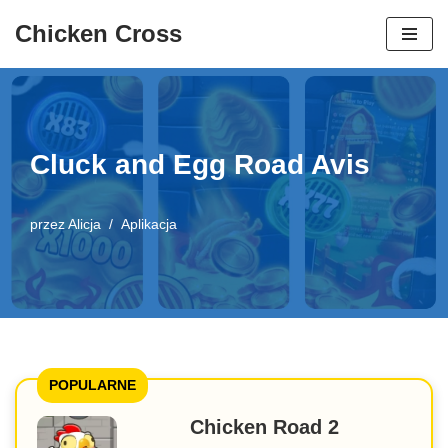
Chicken Cross
Przejdź
do
treści
Cluck and Egg Road Avis
przez
Alicja
Aplikacja
POPULARNE
Chicken Road 2