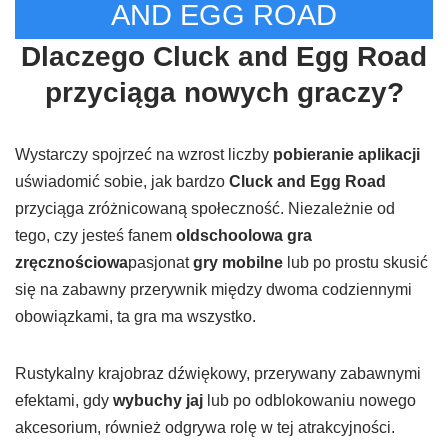
AND EGG ROAD
Dlaczego Cluck and Egg Road
przyciąga nowych graczy?
Wystarczy spojrzeć na wzrost liczby
pobieranie aplikacji
uświadomić sobie, jak bardzo
Cluck and Egg Road
przyciąga zróżnicowaną społeczność. Niezależnie od
tego, czy jesteś fanem
oldschoolowa gra
zręcznościowa
pasjonat
gry mobilne
lub po prostu skusić
się na zabawny przerywnik między dwoma codziennymi
obowiązkami, ta gra ma wszystko.
Rustykalny krajobraz dźwiękowy, przerywany zabawnymi
efektami, gdy
wybuchy jaj
lub po odblokowaniu nowego
akcesorium, również odgrywa rolę w tej atrakcyjności.