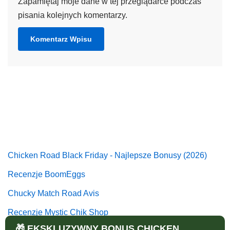
Zapamiętaj moje dane w tej przeglądarce podczas
pisania kolejnych komentarzy.
Chicken Road Black Friday - Najlepsze Bonusy (2026)
Recenzje BoomEggs
Chucky Match Road Avis
Recenzje Mystic Chik Shop
🎁 EKSKLUZYWNY BONUS CHICKEN