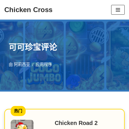
Chicken Cross
跳
至
内
容
可可珍宝评论
由
阿莉西亚
应用程序
热门
Chicken Road 2