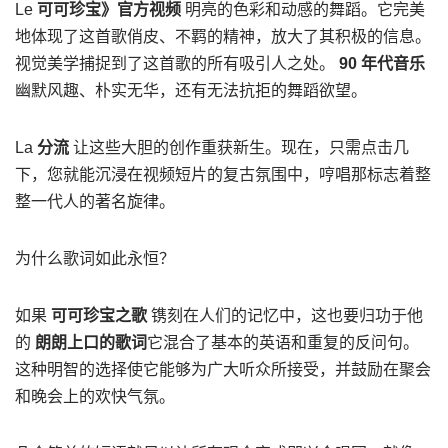
Le
可可珍宝》官方视频
明亮的色彩和动感的舞蹈。它完美
地体现了这首歌俏皮、不羁的精神，放大了其积极的信息。
视觉美学捕捉到了这首歌的所有吸引人之处。
90 年代音乐
幽默风趣、朴实无华，还有无法抗拒的舞蹈欲望。
La
分流
让这些大胆的创作重获新生。现在，只需点击几
下，您就能沉浸在视频短片的复古氛围中，哼唱那标志着整
整一代人的著名旋律。
为什么歌词如此永恒？
如果
可可珍宝之歌
镌刻在人们的记忆中，这也要归功于他
的
朗朗上口的歌词
它混合了基本的英语和重复的反问句。
这种明智的选择使它能够为广大听众所接受，并鼓励在聚会
和晚会上的欢快气氛。