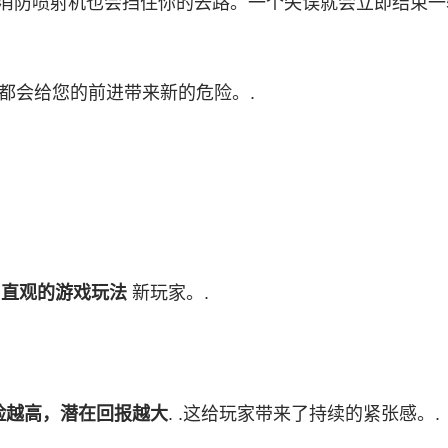
消防喷射机也会挡住你的去路。一个失误就会立即结束
路线都会给您的前进带来新的危险。.
得
直观的游戏玩法
新玩家。.
险越高，潜在回报越大
. .这给玩家带来了持续的紧张感。.