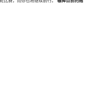
一轮比赛，而你也将继续前行。
输掉目前的赌