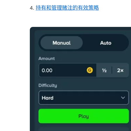
持有和管理赌注的有效策略