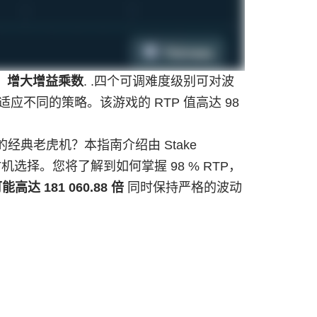
。
增大增益乘数
. .四个可调难度级别可对波
还能适应不同的策略。该游戏的 RTP 值高达 98
的经典老虎机？本指南介绍由 Stake
选择。您将了解到如何掌握 98 % RTP，
高达 181 060.88 倍
同时保持严格的波动