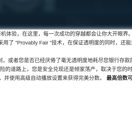
一种动态的街机体验，在这里，每一次成功的穿越都会让你大开眼界
用了 "Provably Fair "技术，在保证透明度的同时，
想要的控制，或者您是否已经厌倦了毫无透明度地耗尽您银行存款
这条危险的道路上，您是安全兑现还是倾家荡产，取决于您的时机
，并使用高级自动播放设置来获得完美分数。
最高倍数可能