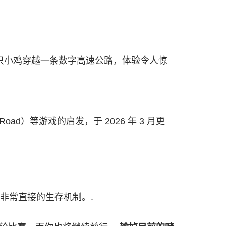
只小鸡穿越一条数字高速公路，体验令人惊
 Road）等游戏的启发，于 2026 年 3 月更
一种非常直接的生存机制。.