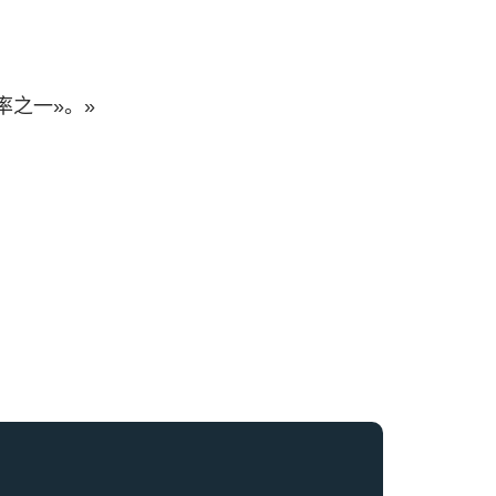
倍率之一»。»