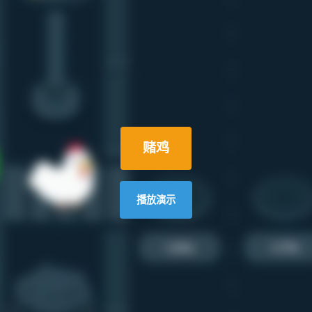
赌鸡
播放演示