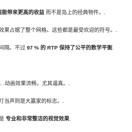
盗能带来更高的收益
而不是岛上的经典物件。.
效果占据了整个网格。这些都是最受欢迎的符号。.
间隔。不过
97 % 的 RTP 保持了公平的数学平衡
.
彩
. .动画效果流畅，尤其逼真。.
叮当声则是大赢家的标志。.
果是
专业和非常整洁的视觉效果
.