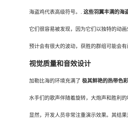
海盗鸡代表高级符号。.
这些羽翼丰满的海
它们很容易被发现，因为它们以独特的动画
预计会有很大的波动，获胜的群组可能会有
视觉质量和音效设计
加勒比海的环境充满了
极其鲜艳的热带色
水手们的歌声伴随着旋转，大炮声和胜利的
显然，开发人员非常注重演示效果。其结