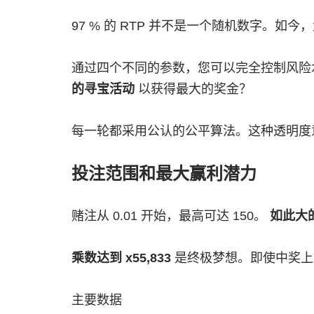
97 % 的 RTP 并不是一个随机数字。如今
通过四个不同的参数，您可以完全控制风险水
的寻宝活动
以获得最大的奖金？
每一轮都采用公认的公平算法。这种透明度
投注范围和最大赢利潜力
赌注从 0.01 开始，最高可达 150。
如此大
乘数达到 x55,833
是终极梦想。即使中奖上限
主要数据