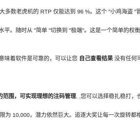
，大多数老虎机的 RTP 仅能达到 96 %。这个 "小鸡海
平。随时从 "简单 "切换到 "极端"。这是一个简单的权
意味着软件是可靠的，可以让您
自己查看结果
没有任何可
的范围，可实现理想的注码管理
. .您可以选择稳扎稳打
为 10,000，潜力依然巨大。追逐大奖让每一次旋转都