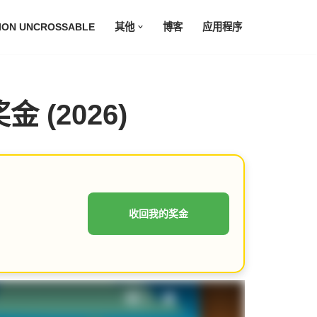
ION UNCROSSABLE
其他
博客
应用程序
金 (2026)
收回我的奖金