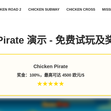
CKEN ROAD 2
CHICKEN SUBWAY
CHICKEN CROSS
MISS
 Pirate 演示 - 免费试玩及奖
Chicken Pirate
奖金：100%，最高可达 4500 欧元/$
★★★★★