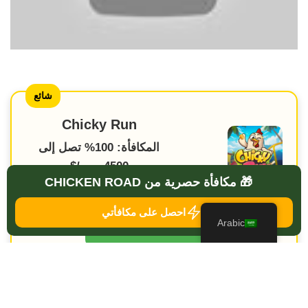
شائع
Chicky Run
المكافأة: 100% تصل إلى
4500 يورو/$
🎁 مكافأة حصرية من CHICKEN ROAD
★★★★★
احصل على مكافأتي
Arabic
استرداد المكافأة