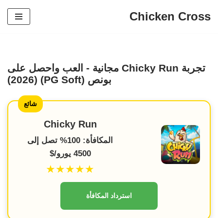
Chicken Cross
تخطي
إلى
المحتوى
تجربة Chicky Run مجانية - العب واحصل على
بونص (PG Soft) (2026)
شائع
Chicky Run
المكافأة: 100% تصل إلى
4500 يورو/$
★★★★★
استرداد المكافأة