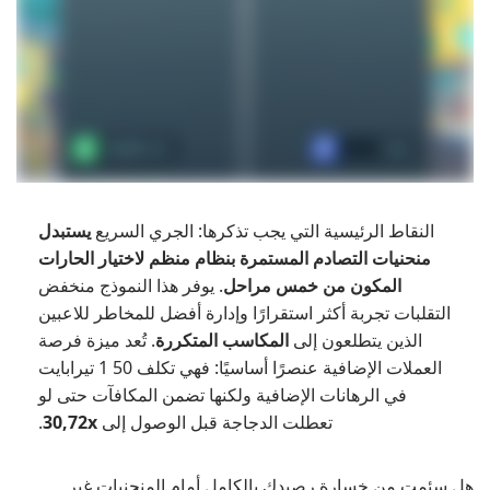
النقاط الرئيسية التي يجب تذكرها: الجري السريع
يستبدل
منحنيات التصادم المستمرة بنظام منظم لاختيار الحارات
المكون من خمس مراحل
. يوفر هذا النموذج منخفض
التقلبات تجربة أكثر استقرارًا وإدارة أفضل للمخاطر للاعبين
الذين يتطلعون إلى
المكاسب المتكررة
. تُعد ميزة فرصة
العملات الإضافية عنصرًا أساسيًا: فهي تكلف 50 1 تيرابايت
في الرهانات الإضافية ولكنها تضمن المكافآت حتى لو
تعطلت الدجاجة قبل الوصول إلى
30,72x
.
هل سئمت من خسارة رصيدك بالكامل أمام المنحنيات غير