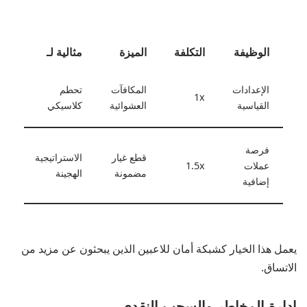
الوظيفة
التكلفة
الميزة
مثالية لـ
الإعدادات
المكافآت
تحطم
1x
القياسية
العشوائية
كلاسيكي
فرصة
قطع غيار
الاستراتيجية
عملات
1.5x
مضمونة
الهجينة
إضافية
يعمل هذا الخيار كشبكة أمان للاعبين الذين يبحثون عن مزيد من
الاتساق.
إدارة المخاطر والسحب النقدي