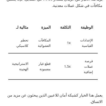
مكافآت في شكل عملات معدنية.
الوظيفة
التكلفة
الميزة
مثالية لـ
الإعدادات
المكافآت
تحطم
1x
القياسية
العشوائية
كلاسيكي
فرصة
قطع غيار
الاستراتيجية
عملات
1.5x
مضمونة
الهجينة
إضافية
يعمل هذا الخيار كشبكة أمان للاعبين الذين يبحثون عن مزيد من
الاتساق.