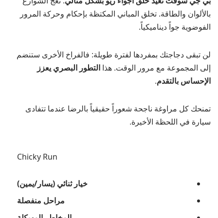
بي جي سوفت تعيد خلق أجواء ريو بشكل مثالي
. تعج الشوارع
بالألوان والطاقة. تخلق المباني المكتظة بإحكام وحركة المرور
الفوضوية جواً ديناميكياً.
لن تبقى دجاجتك بمفردها لفترة طويلة: فالفراخ الأخرى ستنضم
إلى المجموعة مع مرور الوقت. هذا
التطور البصري يعزز
الإحساس بالتقدم
.
تمنحك كل مراوغة ناجحة شعوراً حقيقياً بالرضا عندما تتفادى
سيارة في اللحظة الأخيرة.
Chicky Run
خيار ثنائي (يسار/يمين)
مراحل منفصلة
المخاطر المهيكلة