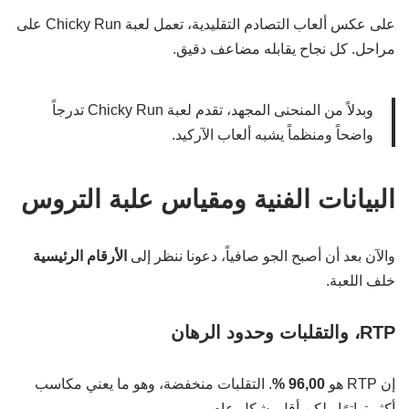
على عكس ألعاب التصادم التقليدية، تعمل لعبة Chicky Run على
مراحل. كل نجاح يقابله مضاعف دقيق.
وبدلاً من المنحنى المجهد، تقدم لعبة Chicky Run تدرجاً
واضحاً ومنظماً يشبه ألعاب الآركيد.
البيانات الفنية ومقياس علبة التروس
والآن بعد أن أصبح الجو صافياً، دعونا ننظر إلى
الأرقام الرئيسية
خلف اللعبة.
RTP، والتقلبات وحدود الرهان
إن RTP هو
96,00 %
. التقلبات منخفضة، وهو ما يعني مكاسب
أكثر تواترًا ولكن أقل بشكل عام.