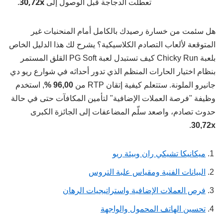
تعطلت الدجاجة قبل الوصول إلى
30,72x
.
هل سئمت من خسارة رصيدك بالكامل أمام المنحنيات غير
المتوقعة لألعاب التصادم الكلاسيكية؟ يشرح لك هذا الدليل الخاص
بلعبة Chicky Run كيف تستبدل لعبة PG Soft القلق المستمر
بنظام اختيار الحارات المنظم الذي تدور أحداثه في شوارع ريو دي
جانيرو الملونة. ستتعلم كيفية إتقان RTP من
96,00 %
, استخدم
وظيفة "فرصة العملات الإضافية" لتأمين المكافآت حتى في حالة
حدوث تصادم، واصعد سلّم المضاعفات إلى الجائزة الكبرى
.
30,72x
ميكانيكا تشيكي ران وبيئة ريو
البيانات الفنية ومقياس علبة التروس
فرص العملات الإضافية واستراتيجيات الرهان
تحسين الهاتف المحمول والواجهة