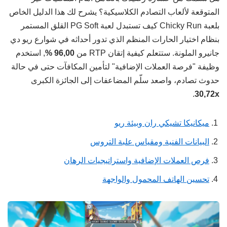
المتوقعة لألعاب التصادم الكلاسيكية؟ يشرح لك هذا الدليل الخاص
بلعبة Chicky Run كيف تستبدل لعبة PG Soft القلق المستمر
بنظام اختيار الحارات المنظم الذي تدور أحداثه في شوارع ريو دي
جانيرو الملونة. ستتعلم كيفية إتقان RTP من
96,00 %
, استخدم
وظيفة "فرصة العملات الإضافية" لتأمين المكافآت حتى في حالة
حدوث تصادم، واصعد سلّم المضاعفات إلى الجائزة الكبرى
.
30,72x
ميكانيكا تشيكي ران وبيئة ريو
البيانات الفنية ومقياس علبة التروس
فرص العملات الإضافية واستراتيجيات الرهان
تحسين الهاتف المحمول والواجهة