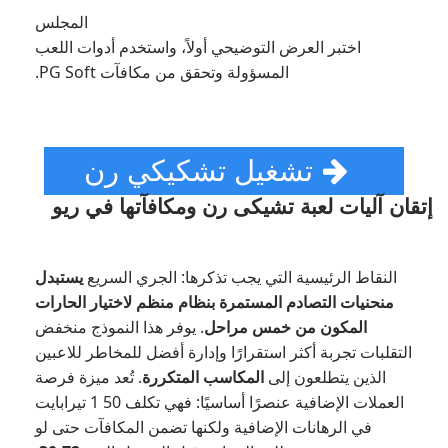
المجلس
اختبر العرض التوضيحي أولاً، واستخدم أدوات اللعب
المسؤولة وتحقق من مكافآت PG Soft.
تشغيل تشكيكي رن
إتقان آليات لعبة تشيكى رن ومكافآتها في ريو
النقاط الرئيسية التي يجب تذكرها: الجري السريع
يستبدل
منحنيات التصادم المستمرة بنظام منظم لاختيار الحارات
المكون من خمس مراحل
. يوفر هذا النموذج منخفض
التقلبات تجربة أكثر استقرارًا وإدارة أفضل للمخاطر للاعبين
الذين يتطلعون إلى
المكاسب المتكررة
. تُعد ميزة فرصة
العملات الإضافية عنصرًا أساسيًا: فهي تكلف 50 1 تيرابايت
في الرهانات الإضافية ولكنها تضمن المكافآت حتى لو