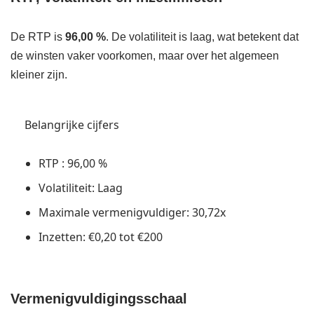
De RTP is
96,00 %
. De volatiliteit is laag, wat betekent dat
de winsten vaker voorkomen, maar over het algemeen
kleiner zijn.
Belangrijke cijfers
RTP : 96,00 %
Volatiliteit: Laag
Maximale vermenigvuldiger: 30,72x
Inzetten: €0,20 tot €200
Vermenigvuldigingsschaal