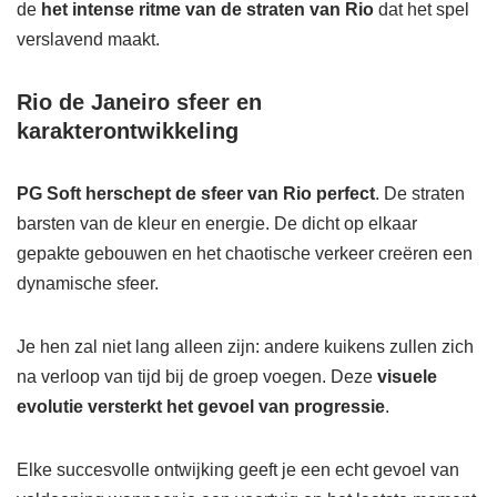
de
het intense ritme van de straten van Rio
dat het spel
verslavend maakt.
Rio de Janeiro sfeer en
karakterontwikkeling
PG Soft herschept de sfeer van Rio perfect
. De straten
barsten van de kleur en energie. De dicht op elkaar
gepakte gebouwen en het chaotische verkeer creëren een
dynamische sfeer.
Je hen zal niet lang alleen zijn: andere kuikens zullen zich
na verloop van tijd bij de groep voegen. Deze
visuele
evolutie versterkt het gevoel van progressie
.
Elke succesvolle ontwijking geeft je een echt gevoel van