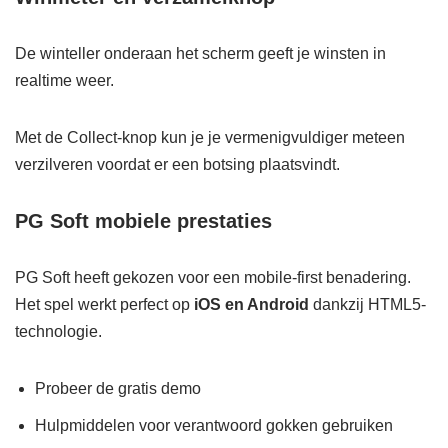
De winteller onderaan het scherm geeft je winsten in
realtime weer.
Met de Collect-knop kun je je vermenigvuldiger meteen
verzilveren voordat er een botsing plaatsvindt.
PG Soft mobiele prestaties
PG Soft heeft gekozen voor een mobile-first benadering.
Het spel werkt perfect op
iOS en Android
dankzij HTML5-
technologie.
Probeer de gratis demo
Hulpmiddelen voor verantwoord gokken gebruiken