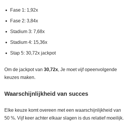
Fase 1: 1,92x
Fase 2: 3,84x
Stadium 3: 7,68x
Stadium 4: 15,36x
Stap 5: 30,72x jackpot
Om de jackpot van
30,72x
, Je moet vijf opeenvolgende
keuzes maken.
Waarschijnlijkheid van succes
Elke keuze komt overeen met een waarschijnlijkheid van
50 %. Vijf keer achter elkaar slagen is dus relatief moeilijk.