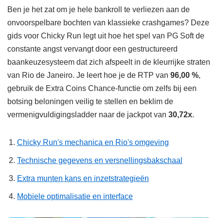
Ben je het zat om je hele bankroll te verliezen aan de
onvoorspelbare bochten van klassieke crashgames? Deze
gids voor Chicky Run legt uit hoe het spel van PG Soft de
constante angst vervangt door een gestructureerd
baankeuzesysteem dat zich afspeelt in de kleurrijke straten
van Rio de Janeiro. Je leert hoe je de RTP van
96,00 %
,
gebruik de Extra Coins Chance-functie om zelfs bij een
botsing beloningen veilig te stellen en beklim de
vermenigvuldigingsladder naar de jackpot van
30,72x
.
Chicky Run's mechanica en Rio's omgeving
Technische gegevens en versnellingsbakschaal
Extra munten kans en inzetstrategieën
Mobiele optimalisatie en interface