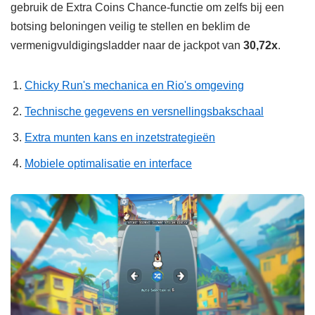
gebruik de Extra Coins Chance-functie om zelfs bij een
botsing beloningen veilig te stellen en beklim de
vermenigvuldigingsladder naar de jackpot van
30,72x
.
Chicky Run's mechanica en Rio's omgeving
Technische gegevens en versnellingsbakschaal
Extra munten kans en inzetstrategieën
Mobiele optimalisatie en interface