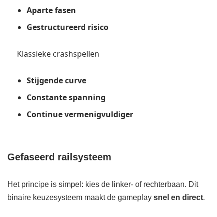
Aparte fasen
Gestructureerd risico
Klassieke crashspellen
Stijgende curve
Constante spanning
Continue vermenigvuldiger
Gefaseerd railsysteem
Het principe is simpel: kies de linker- of rechterbaan. Dit
binaire keuzesysteem maakt de gameplay
snel en direct
.