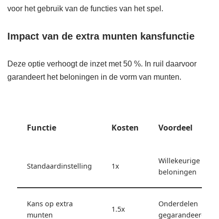
voor het gebruik van de functies van het spel.
Impact van de extra munten kansfunctie
Deze optie verhoogt de inzet met 50 %. In ruil daarvoor
garandeert het beloningen in de vorm van munten.
Functie
Kosten
Voordeel
Willekeurige
Standaardinstelling
1x
beloningen
Kans op extra
Onderdelen
1.5x
munten
gegarandeerd