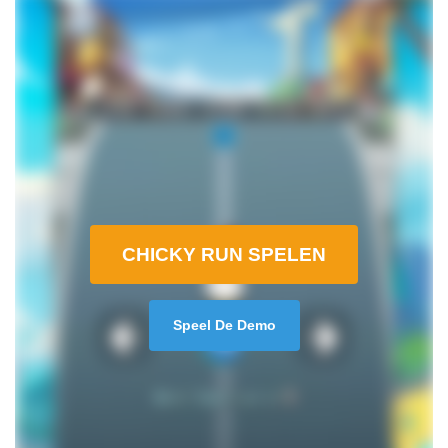
CHICKY RUN SPELEN
Speel De Demo