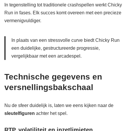
In tegenstelling tot traditionele crashspellen werkt Chicky
Run in fases. Elk succes komt overeen met een precieze
vermenigvuldiger.
In plaats van een stressvolle curve biedt Chicky Run
een duidelijke, gestructureerde progressie,
vergelijkbaar met een arcadespel.
Technische gegevens en
versnellingsbakschaal
Nu de sfeer duidelijk is, laten we eens kijken naar de
sleutelfiguren
achter het spel.
RTP, volatiliteit en inzetlimieten