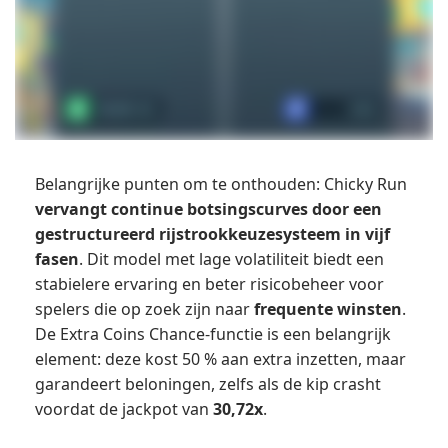
Belangrijke punten om te onthouden: Chicky Run
vervangt continue botsingscurves door een
gestructureerd rijstrookkeuzesysteem in vijf
fasen
. Dit model met lage volatiliteit biedt een
stabielere ervaring en beter risicobeheer voor
spelers die op zoek zijn naar
frequente winsten
.
De Extra Coins Chance-functie is een belangrijk
element: deze kost 50 % aan extra inzetten, maar
garandeert beloningen, zelfs als de kip crasht
voordat de jackpot van
30,72x
.