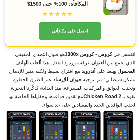
المكافأة: 100% حتى 1500$
★★★★★
احصل على مكافأتي
انغمس في
كروس - كروس 1000x
هو قبول التحدي الحقيقي
الذي يجمع بين
العنوان
,
ترقب
وردود الفعل. هذا
ألعاب الهاتف
المحمول
يهبط على
أندرويد
مع اقتراح بسيط ولكنه مثير للإدمان
بشكل شيطاني: قم بتوجيه
حيوان للإرشاد
عبر الطرق الخطرة
وتجنب العوائق والمركبات المسرعة. منذ البداية، تُذكّرنا التجربة
بقوة بـ
Chicken Road 2
مع تقديم قواعدها وخفاياها الخاصة بها
لجذب الوافدين الجدد والمعتادين على حد سواء.