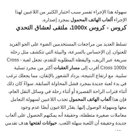
سهولة هذا الإجراء تفسر سبب اختبار الكثير من اللاعبين لهذا
الإجراء
ألعاب الهاتف المحمول
بمجرد إصداره.
كروس - كروس 1000x، ملتقى لعشاق التحدي
تسلط العديد من مراجعات المستخدمين الضوء على الجو الفريد
للعنوان. إن الإحساس بالسرعة، والبيئة التي تتكشف مثل رحلة
سريعة عبر الريف، واليقظة المطلوبة للتقدم، تجعل لعبة Cross -
Cross 1000x أقرب إلى
مسار العقبات
أكثر من مجرد تسلية
سلبية. مع ارتفاع النتيجة، يزداد الشعور بالإتقان، مما يجعلك ترغب
في بدء لعبة جديدة بمجرد فشل المحاولة السابقة. سواءً كان ذلك
أثناء فترات الراحة القصيرة أو أثناء رحلة في وسائل النقل العام،
فإن هذا
ألعاب الهاتف المحمول
تجذب اللاعبين لسهولة التعامل
معها وسهولة الوصول إليها. يقدّر اللاعبون أيضًا عدم وجود
معاملات صغيرة متطفلة، وحقيقة أنه يمكنهم الحصول على ألعاب
جديدة وحقيقة أن اللعبة سهلة اللعب.
حيوانات لفتحها
هدف تقدمي
ومحفز.