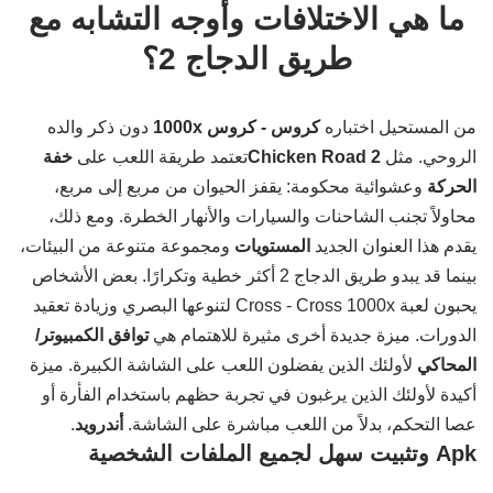
ما هي الاختلافات وأوجه التشابه مع
طريق الدجاج 2؟
من المستحيل اختباره
كروس - كروس 1000x
دون ذكر والده
الروحي. مثل
Chicken Road 2
تعتمد طريقة اللعب على
خفة
الحركة
وعشوائية محكومة: يقفز الحيوان من مربع إلى مربع،
محاولاً تجنب الشاحنات والسيارات والأنهار الخطرة. ومع ذلك،
يقدم هذا العنوان الجديد
المستويات
ومجموعة متنوعة من البيئات،
بينما قد يبدو طريق الدجاج 2 أكثر خطية وتكرارًا. بعض الأشخاص
يحبون لعبة Cross - Cross 1000x لتنوعها البصري وزيادة تعقيد
الدورات. ميزة جديدة أخرى مثيرة للاهتمام هي
توافق الكمبيوتر/
المحاكي
لأولئك الذين يفضلون اللعب على الشاشة الكبيرة. ميزة
أكيدة لأولئك الذين يرغبون في تجربة حظهم باستخدام الفأرة أو
عصا التحكم، بدلاً من اللعب مباشرة على الشاشة.
أندرويد
.
Apk وتثبيت سهل لجميع الملفات الشخصية