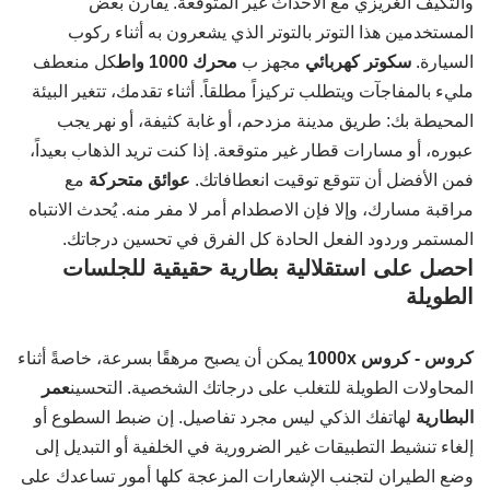
والتكيف الغريزي مع الأحداث غير المتوقعة. يقارن بعض
المستخدمين هذا التوتر بالتوتر الذي يشعرون به أثناء ركوب
السيارة.
سكوتر كهربائي
مجهز ب
محرك 1000 واط
كل منعطف
مليء بالمفاجآت ويتطلب تركيزاً مطلقاً. أثناء تقدمك، تتغير البيئة
المحيطة بك: طريق مدينة مزدحم، أو غابة كثيفة، أو نهر يجب
عبوره، أو مسارات قطار غير متوقعة. إذا كنت تريد الذهاب بعيداً،
فمن الأفضل أن تتوقع توقيت انعطافاتك.
عوائق متحركة
مع
مراقبة مسارك، وإلا فإن الاصطدام أمر لا مفر منه. يُحدث الانتباه
المستمر وردود الفعل الحادة كل الفرق في تحسين درجاتك.
احصل على استقلالية بطارية حقيقية للجلسات
الطويلة
كروس - كروس 1000x
يمكن أن يصبح مرهقًا بسرعة، خاصةً أثناء
المحاولات الطويلة للتغلب على درجاتك الشخصية. التحسين
عمر
البطارية
لهاتفك الذكي ليس مجرد تفاصيل. إن ضبط السطوع أو
إلغاء تنشيط التطبيقات غير الضرورية في الخلفية أو التبديل إلى
وضع الطيران لتجنب الإشعارات المزعجة كلها أمور تساعدك على