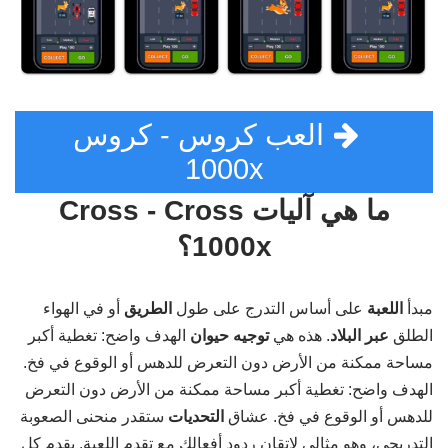
العب كروس - كروس
1000x
ما هي آليات Cross - Cross
1000x؟
مبدأ
اللعبة
على أساس التدرج على طول
الطريق
أو في الهواء
الطلق
عبر البلاد
. هذه هي
توجيه حيوان
الهدف واضح: تغطية أكبر
مساحة ممكنة من الأرض دون التعرض للدهس أو الوقوع في فخ.
الهدف واضح: تغطية أكبر مساحة ممكنة من الأرض دون التعرض
للدهس أو الوقوع في فخ. عشاق
التحديات
ستقدر منحنى الصعوبة
التدريجي، وهو مثالي لإتقان ردود أفعالك مع تقدم اللعبة. يقدم كل