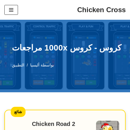
Chicken Cross
تخطي
إلى
المحتوى
كروس - كروس 1000x مراجعات
بواسطة
أليسيا
التطبيق
شائع
Chicken Road 2