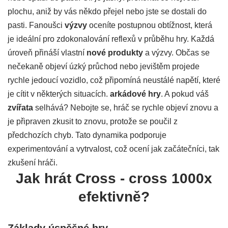
plochu, aniž by vás někdo přejel nebo jste se dostali do
pasti. Fanoušci
výzvy
oceníte postupnou obtížnost, která
je ideální pro zdokonalování reflexů v průběhu hry. Každá
úroveň přináší vlastní
nové produkty
a výzvy. Občas se
nečekaně objeví úzký průchod nebo jevištěm projede
rychle jedoucí vozidlo, což připomíná neustálé napětí, které
je cítit v některých situacích.
arkádové hry
. A pokud váš
zvířata
selhává? Nebojte se, hráč se rychle objeví znovu a
je připraven zkusit to znovu, protože se poučil z
předchozích chyb. Tato dynamika podporuje
experimentování a vytrvalost, což ocení jak začátečníci, tak
zkušení hráči.
Jak hrát Cross - cross 1000x
efektivně?