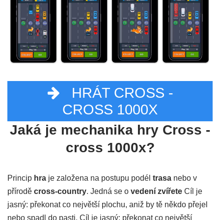
HRÁT CROSS -
CROSS 1000X
Jaká je mechanika hry Cross -
cross 1000x?
Princip
hra
je založena na postupu podél
trasa
nebo v
přírodě
cross-country
. Jedná se o
vedení zvířete
Cíl je
jasný: překonat co největší plochu, aniž by tě někdo přejel
nebo spadl do pasti. Cíl je jasný: překonat co největší