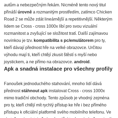
autům a nebezpečným řekám. Nicméně tento nový titul
přináší
úrovně
a rozmanitým prostředím, zatímco Chicken
Road 2 se může zdát lineárnější a repetitivnější. Některým
lidem se Cross - cross 1000x líbí pro svou vizuální
rozmanitost a zvyšující se složitost tratí. Další zajímavou
novinkou je tzv.
kompatibilita s pc/emulátorem
pro ty,
kteří dávají přednost hře na velké obrazovce. Určitou
výhodu mají ti, kteří chtějí zkusit štěstí s myší nebo
joystickem, a ne přímo na obrazovce.
android
.
Apk a snadná instalace pro všechny profily
Fanoušek jednoduchého stahování, mnoho lidí dává
přednost
stáhnout apk
instalovat Cross - cross 1000x
mimo tradiční obchody. Tento způsob je vhodný zejména
pro ty, kteří chtějí mít rychlý přístup ke hře i bez přímého
přístupu k oficiální platformě svého mobilního telefonu. Ve