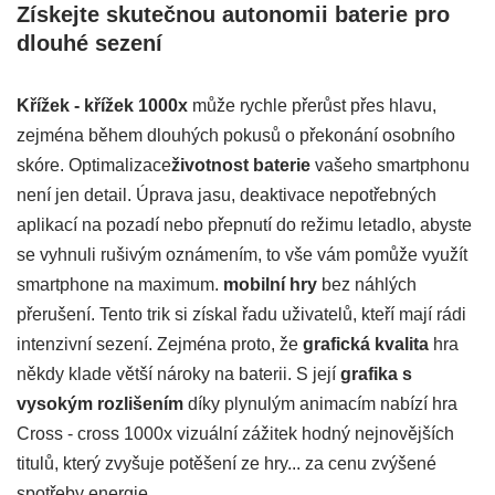
Získejte skutečnou autonomii baterie pro
dlouhé sezení
Křížek - křížek 1000x
může rychle přerůst přes hlavu,
zejména během dlouhých pokusů o překonání osobního
skóre. Optimalizace
životnost baterie
vašeho smartphonu
není jen detail. Úprava jasu, deaktivace nepotřebných
aplikací na pozadí nebo přepnutí do režimu letadlo, abyste
se vyhnuli rušivým oznámením, to vše vám pomůže využít
smartphone na maximum.
mobilní hry
bez náhlých
přerušení. Tento trik si získal řadu uživatelů, kteří mají rádi
intenzivní sezení. Zejména proto, že
grafická kvalita
hra
někdy klade větší nároky na baterii. S její
grafika s
vysokým rozlišením
díky plynulým animacím nabízí hra
Cross - cross 1000x vizuální zážitek hodný nejnovějších
titulů, který zvyšuje potěšení ze hry... za cenu zvýšené
spotřeby energie.