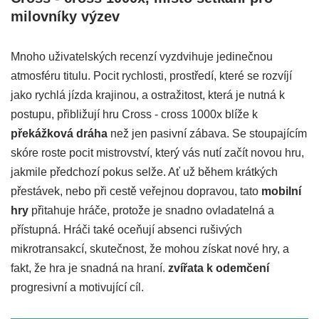
milovníky výzev
Mnoho uživatelských recenzí vyzdvihuje jedinečnou
atmosféru titulu. Pocit rychlosti, prostředí, které se rozvíjí
jako rychlá jízda krajinou, a ostražitost, která je nutná k
postupu, přibližují hru Cross - cross 1000x blíže k
překážková dráha
než jen pasivní zábava. Se stoupajícím
skóre roste pocit mistrovství, který vás nutí začít novou hru,
jakmile předchozí pokus selže. Ať už během krátkých
přestávek, nebo při cestě veřejnou dopravou, tato
mobilní
hry
přitahuje hráče, protože je snadno ovladatelná a
přístupná. Hráči také oceňují absenci rušivých
mikrotransakcí, skutečnost, že mohou získat nové hry, a
fakt, že hra je snadná na hraní.
zvířata k odemčení
progresivní a motivující cíl.