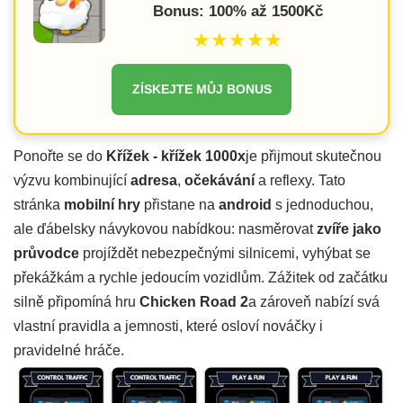
Bonus: 100% až 1500Kč
★★★★★
ZÍSKEJTE MŮJ BONUS
Ponořte se do
Křížek - křížek 1000x
je přijmout skutečnou
výzvu kombinující
adresa
,
očekávání
a reflexy. Tato
stránka
mobilní hry
přistane na
android
s jednoduchou,
ale ďábelsky návykovou nabídkou: nasměrovat
zvíře jako
průvodce
projíždět nebezpečnými silnicemi, vyhýbat se
překážkám a rychle jedoucím vozidlům. Zážitek od začátku
silně připomíná hru
Chicken Road 2
a zároveň nabízí svá
vlastní pravidla a jemnosti, které osloví nováčky i
pravidelné hráče.