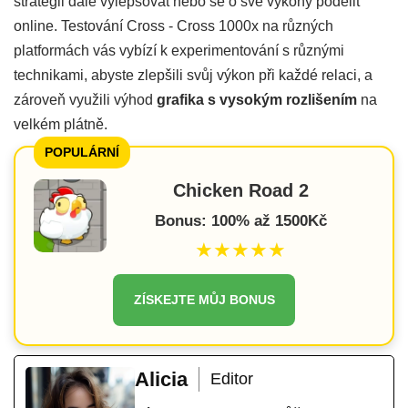
strategii dále vylepšovat nebo se o své výkony podělit
online. Testování Cross - Cross 1000x na různých
platformách vás vybízí k experimentování s různými
technikami, abyste zlepšili svůj výkon při každé relaci, a
zároveň využili výhod
grafika s vysokým rozlišením
na
velkém plátně.
POPULÁRNÍ
Chicken Road 2
Bonus: 100% až 1500Kč
★★★★★
ZÍSKEJTE MŮJ BONUS
Alicia
Editor