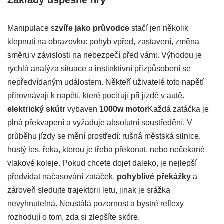
Základy úspěšné hry
Manipulace s
zvíře jako průvodce
stačí jen několik
klepnutí na obrazovku: pohyb vpřed, zastavení, změna
směru v závislosti na nebezpečí před vámi. Výhodou je
rychlá analýza situace a instinktivní přizpůsobení se
nepředvídaným událostem. Někteří uživatelé toto napětí
přirovnávají k napětí, které pociťují při jízdě v autě.
elektrický skútr
vybaven
1000w motor
Každá zatáčka je
plná překvapení a vyžaduje absolutní soustředění. V
průběhu jízdy se mění prostředí: rušná městská silnice,
hustý les, řeka, kterou je třeba překonat, nebo nečekané
vlakové koleje. Pokud chcete dojet daleko, je nejlepší
předvídat načasování zatáček.
pohyblivé překážky
a
zároveň sledujte trajektorii letu, jinak je srážka
nevyhnutelná. Neustálá pozornost a bystré reflexy
rozhodují o tom, zda si zlepšíte skóre.