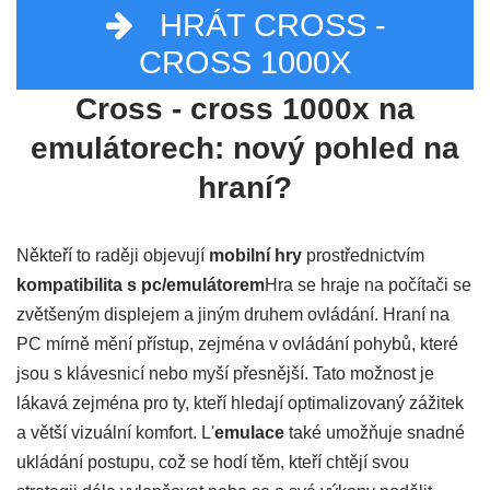
HRÁT CROSS -
CROSS 1000X
Cross - cross 1000x na
emulátorech: nový pohled na
hraní?
Někteří to raději objevují
mobilní hry
prostřednictvím
kompatibilita s pc/emulátorem
Hra se hraje na počítači se
zvětšeným displejem a jiným druhem ovládání. Hraní na
PC mírně mění přístup, zejména v ovládání pohybů, které
jsou s klávesnicí nebo myší přesnější. Tato možnost je
lákavá zejména pro ty, kteří hledají optimalizovaný zážitek
a větší vizuální komfort. L'
emulace
také umožňuje snadné
ukládání postupu, což se hodí těm, kteří chtějí svou