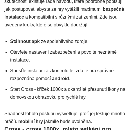
skutečnosti existuje řada návodů, které podrobně popisují,
jak postupovat, abyste ze hry vytěžili maximum.
bezpečná
instalace
a kompatibilní s různými zařízeními. Zde jsou
uvedeny kroky, které se obvykle dodržují:
Stáhnout apk
ze spolehlivého zdroje.
Otevřete nastavení zabezpečení a povolte neznámé
instalace.
Spusťte instalaci a zkontrolujte, zda je hra správně
rozpoznána pomocí
android
.
Start Cross - křížek 1000x a okamžité přesunutí ikony na
domovskou obrazovku pro rychlé hry.
Snadnost tohoto postupu vysvětluje, proč jej testuje mnoho
hráčů.
mobilní hry
jakmile bude uvolněna.
Cross - cross 1000x, místo setkání pro