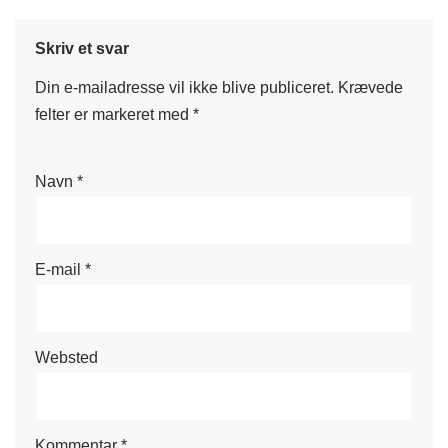
Skriv et svar
Din e-mailadresse vil ikke blive publiceret.
Krævede
felter er markeret med
*
Navn
*
E-mail
*
Websted
Kommentar
*