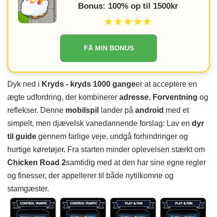
Bonus: 100% op til 1500kr
★★★★★
FÅ MIN BONUS
Dyk ned i
Kryds - kryds 1000 gange
er at acceptere en
ægte udfordring, der kombinerer
adresse
,
Forventning
og
reflekser. Denne
mobilspil
lander på
android
med et
simpelt, men djævelsk vanedannende forslag: Lav en
dyr
til guide
gennem farlige veje, undgå forhindringer og
hurtige køretøjer. Fra starten minder oplevelsen stærkt om
Chicken Road 2
samtidig med at den har sine egne regler
og finesser, der appellerer til både nytilkomne og
stamgæster.