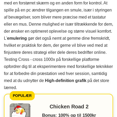
med en forstørret skærm og en anden form for kontrol. At
spille på en pc ændrer tilgangen en smule, især i styringen
af bevægelser, som bliver mere præcise med et tastatur
eller en mus. Denne mulighed er især tiltrækkende for dem,
der ønsker en optimeret oplevelse og større visuel komfort.
L'
emulering
gør det også nemt at gemme dine fremskridt,
hvilket er praktisk for dem, der gerne vil blive ved med at
finjustere deres strategi eller dele deres bedrifter online.
Testing Cross - cross 1000x på forskellige platforme
opfordrer dig til at eksperimentere med forskellige teknikker
for at forbedre din præstation ved hver session, samtidig
med at du udnytter de
High-definition grafik
på det store
lærred.
POPULÆR
Chicken Road 2
Bonus: 100% op til 1500kr