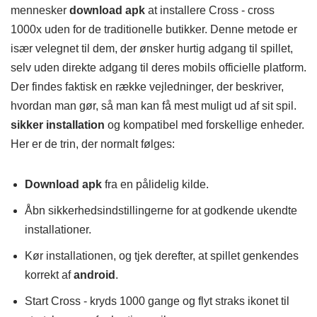
mennesker
download apk
at installere Cross - cross
1000x uden for de traditionelle butikker. Denne metode er
især velegnet til dem, der ønsker hurtig adgang til spillet,
selv uden direkte adgang til deres mobils officielle platform.
Der findes faktisk en række vejledninger, der beskriver,
hvordan man gør, så man kan få mest muligt ud af sit spil.
sikker installation
og kompatibel med forskellige enheder.
Her er de trin, der normalt følges:
Download apk
fra en pålidelig kilde.
Åbn sikkerhedsindstillingerne for at godkende ukendte
installationer.
Kør installationen, og tjek derefter, at spillet genkendes
korrekt af
android
.
Start Cross - kryds 1000 gange og flyt straks ikonet til