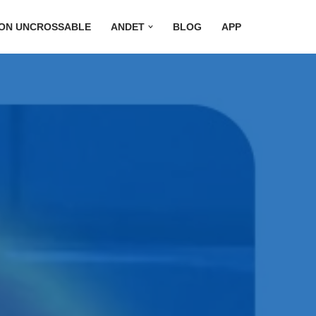
ION UNCROSSABLE
ANDET
BLOG
APP