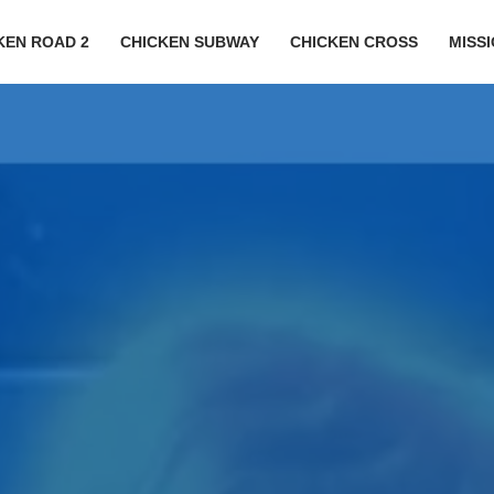
KEN ROAD 2
CHICKEN SUBWAY
CHICKEN CROSS
MISS