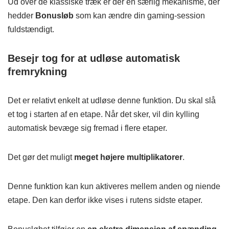
Ud over de klassiske træk er der en særlig mekanisme, der
hedder
Bonusløb
som kan ændre din gaming-session
fuldstændigt.
Besejr tog for at udløse automatisk
fremrykning
Det er relativt enkelt at udløse denne funktion. Du skal slå
et tog i starten af en etape. Når det sker, vil din kylling
automatisk bevæge sig fremad i flere etaper.
Det gør det muligt
meget højere multiplikatorer
.
Denne funktion kan kun aktiveres mellem anden og niende
etape. Den kan derfor ikke vises i rutens sidste etaper.