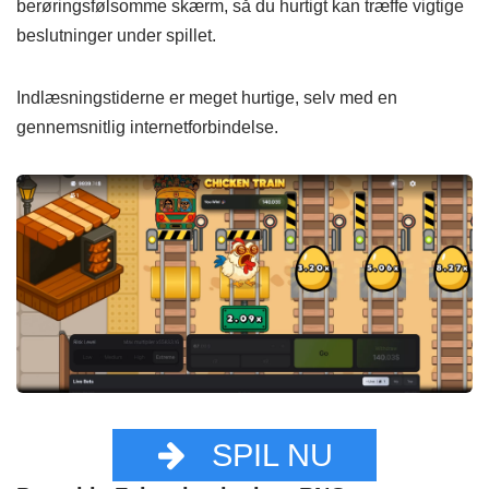
berøringsfølsomme skærm, så du hurtigt kan træffe vigtige
beslutninger under spillet.
Indlæsningstiderne er meget hurtige, selv med en
gennemsnitlig internetforbindelse.
SPIL NU