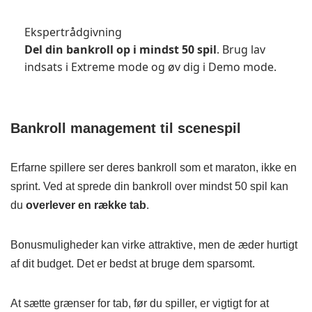
Ekspertrådgivning
Del din bankroll op i mindst 50 spil
. Brug lav
indsats i Extreme mode og øv dig i Demo mode.
Bankroll management til scenespil
Erfarne spillere ser deres bankroll som et maraton, ikke en
sprint. Ved at sprede din bankroll over mindst 50 spil kan
du
overlever en række tab
.
Bonusmuligheder kan virke attraktive, men de æder hurtigt
af dit budget. Det er bedst at bruge dem sparsomt.
At sætte grænser for tab, før du spiller, er vigtigt for at