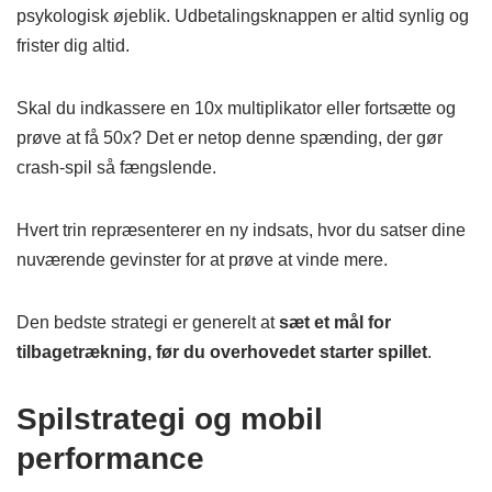
psykologisk øjeblik. Udbetalingsknappen er altid synlig og
frister dig altid.
Skal du indkassere en 10x multiplikator eller fortsætte og
prøve at få 50x? Det er netop denne spænding, der gør
crash-spil så fængslende.
Hvert trin repræsenterer en ny indsats, hvor du satser dine
nuværende gevinster for at prøve at vinde mere.
Den bedste strategi er generelt at
sæt et mål for
tilbagetrækning, før du overhovedet starter spillet
.
Spilstrategi og mobil
performance