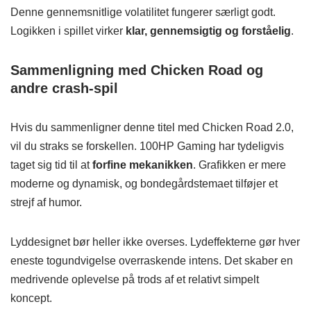
Denne gennemsnitlige volatilitet fungerer særligt godt.
Logikken i spillet virker
klar, gennemsigtig og forståelig
.
Sammenligning med Chicken Road og
andre crash-spil
Hvis du sammenligner denne titel med Chicken Road 2.0,
vil du straks se forskellen. 100HP Gaming har tydeligvis
taget sig tid til at
forfine mekanikken
. Grafikken er mere
moderne og dynamisk, og bondegårdstemaet tilføjer et
strejf af humor.
Lyddesignet bør heller ikke overses. Lydeffekterne gør hver
eneste togundvigelse overraskende intens. Det skaber en
medrivende oplevelse på trods af et relativt simpelt
koncept.