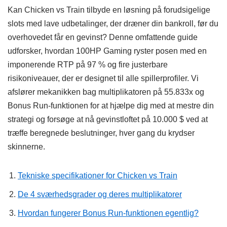
Kan Chicken vs Train tilbyde en løsning på forudsigelige
slots med lave udbetalinger, der dræner din bankroll, før du
overhovedet får en gevinst? Denne omfattende guide
udforsker, hvordan 100HP Gaming ryster posen med en
imponerende RTP på 97 % og fire justerbare
risikoniveauer, der er designet til alle spillerprofiler. Vi
afslører mekanikken bag multiplikatoren på 55.833x og
Bonus Run-funktionen for at hjælpe dig med at mestre din
strategi og forsøge at nå gevinstloftet på 10.000 $ ved at
træffe beregnede beslutninger, hver gang du krydser
skinnerne.
Tekniske specifikationer for Chicken vs Train
De 4 sværhedsgrader og deres multiplikatorer
Hvordan fungerer Bonus Run-funktionen egentlig?