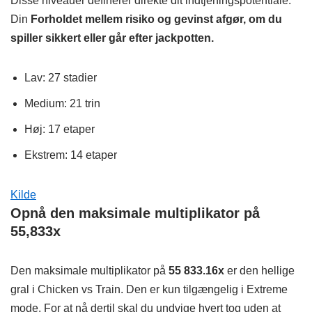
Disse niveauer definerer direkte dit indtjeningspotentiale.
Din
Forholdet mellem risiko og gevinst afgør, om du
spiller sikkert eller går efter jackpotten.
Lav: 27 stadier
Medium: 21 trin
Høj: 17 etaper
Ekstrem: 14 etaper
Kilde
Opnå den maksimale multiplikator på
55,833x
Den maksimale multiplikator på
55 833.16x
er den hellige
gral i Chicken vs Train. Den er kun tilgængelig i Extreme
mode. For at nå dertil skal du undvige hvert tog uden at