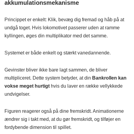
akkumulationsmekanisme
Princippet er enkelt: Klik, bevæg dig fremad og håb på at
undgå toget. Hvis lokomotivet passerer uden at ramme
kyllingen, øges din multiplikator med det samme.
Systemet er både enkelt og stærkt vanedannende.
Gevinster bliver ikke bare lagt sammen, de bliver
multipliceret. Dette system betyder, at din
Bankrollen kan
vokse meget hurtigt
hvis du laver en række vellykkede
undvigelser.
Figuren reagerer også på dine fremskridt. Animationerne
ændrer sig i takt med, at du gør fremskridt, og tilføjer en
fordybende dimension til spillet.