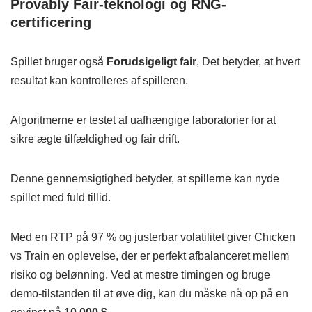
Provably Fair-teknologi og RNG-
certificering
Spillet bruger også
Forudsigeligt fair
, Det betyder, at hvert
resultat kan kontrolleres af spilleren.
Algoritmerne er testet af uafhængige laboratorier for at
sikre ægte tilfældighed og fair drift.
Denne gennemsigtighed betyder, at spillerne kan nyde
spillet med fuld tillid.
Med en RTP på 97 % og justerbar volatilitet giver Chicken
vs Train en oplevelse, der er perfekt afbalanceret mellem
risiko og belønning. Ved at mestre timingen og bruge
demo-tilstanden til at øve dig, kan du måske nå op på en