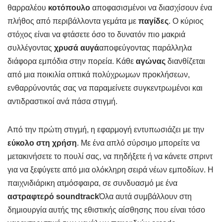
θαρραλέου
κοτόπουλο
αποφασισμένοι να διασχίσουν ένα
πλήθος από περιβάλλοντα γεμάτα με
παγίδες
. Ο κύριος
στόχος είναι να φτάσετε όσο το δυνατόν πιο μακριά
συλλέγοντας
χρυσά αυγά
αποφεύγοντας παράλληλα
διάφορα εμπόδια στην πορεία. Κάθε
αγώνας
διανθίζεται
από μια ποικιλία οπτικά πολύχρωμων προκλήσεων,
ενθαρρύνοντάς σας να παραμείνετε συγκεντρωμένοι και
αντιδραστικοί ανά πάσα στιγμή.
Από την πρώτη στιγμή, η εφαρμογή εντυπωσιάζει με την
εύκολο στη χρήση
. Με ένα απλό σύρσιμο μπορείτε να
μετακινήσετε το πουλί σας, να πηδήξετε ή να κάνετε σπριντ
για να ξεφύγετε από μια ολόκληρη σειρά νέων εμποδίων. Η
παιχνιδιάρικη ατμόσφαιρα, σε συνδυασμό με ένα
αστραφτερό soundtrack
Όλα αυτά συμβάλλουν στη
δημιουργία αυτής της εθιστικής αίσθησης που είναι τόσο