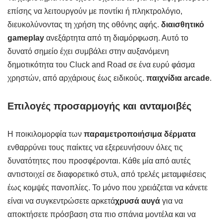
επίσης να λειτουργούν με ποντίκι ή πληκτρολόγιο,
διευκολύνοντας τη χρήση της οθόνης αφής.
διαισθητικό
gameplay
ανεξάρτητα από τη διαμόρφωση. Αυτό το
δυνατό σημείο έχει συμβάλει στην αυξανόμενη
δημοτικότητα του Cluck and Road σε ένα ευρύ φάσμα
χρηστών, από αρχάριους έως ειδικούς.
παιχνίδια arcade
.
Επιλογές προσαρμογής και ανταμοιβές
Η ποικιλομορφία των
παραμετροποιήσιμα δέρματα
ενθαρρύνει τους παίκτες να εξερευνήσουν όλες τις
δυνατότητες που προσφέρονται. Κάθε μία από αυτές
αντιστοιχεί σε διαφορετικό στυλ, από τρελές μεταμφιέσεις
έως κομψές πανοπλίες. Το μόνο που χρειάζεται να κάνετε
είναι να συγκεντρώσετε αρκετά
χρυσά αυγά
για να
αποκτήσετε πρόσβαση στα πιο σπάνια μοντέλα και να