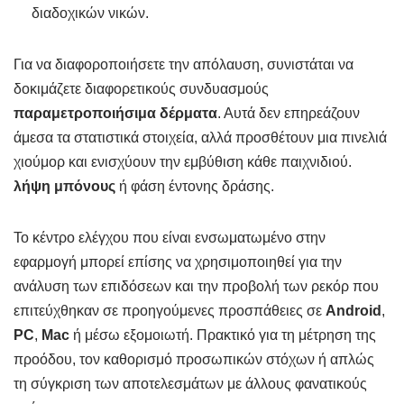
διαδοχικών νικών.
Για να διαφοροποιήσετε την απόλαυση, συνιστάται να
δοκιμάζετε διαφορετικούς συνδυασμούς
παραμετροποιήσιμα δέρματα
. Αυτά δεν επηρεάζουν
άμεσα τα στατιστικά στοιχεία, αλλά προσθέτουν μια πινελιά
χιούμορ και ενισχύουν την εμβύθιση κάθε παιχνιδιού.
λήψη μπόνους
ή φάση έντονης δράσης.
Το κέντρο ελέγχου που είναι ενσωματωμένο στην
εφαρμογή μπορεί επίσης να χρησιμοποιηθεί για την
ανάλυση των επιδόσεων και την προβολή των ρεκόρ που
επιτεύχθηκαν σε προηγούμενες προσπάθειες σε
Android
,
PC
,
Mac
ή μέσω εξομοιωτή. Πρακτικό για τη μέτρηση της
προόδου, τον καθορισμό προσωπικών στόχων ή απλώς
τη σύγκριση των αποτελεσμάτων με άλλους φανατικούς