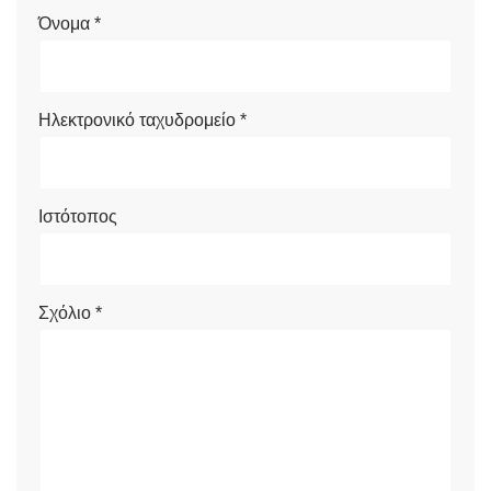
Όνομα
*
Ηλεκτρονικό ταχυδρομείο
*
Ιστότοπος
Σχόλιο
*