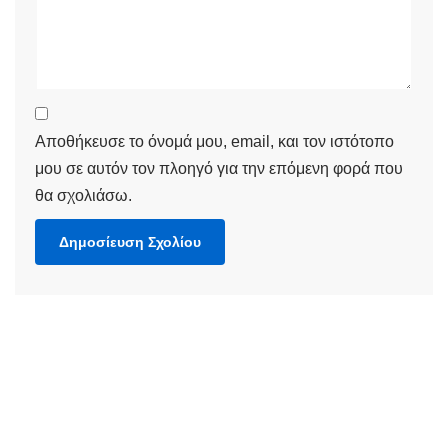
Αποθήκευσε το όνομά μου, email, και τον ιστότοπο
μου σε αυτόν τον πλοηγό για την επόμενη φορά που
θα σχολιάσω.