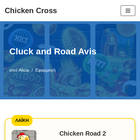
Chicken Cross
Μετάβαση
στο
περιεχόμενο
Cluck and Road Avis
από
Alicia
Εφαρμογή
ΛΑΪΚΗ
Chicken Road 2