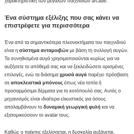
χαρακτηριστική των μεγάλων παιχνιδιών arcade.
Ένα σύστημα εξέλιξης που σας κάνει να
επιστρέφετε για περισσότερα
Ένα από τα σημαντικότερα πλεονεκτήματα του παιχνιδιού
είναι η
σύστημα ανταμοιβών
με βάση τη συλλογή αυγών.
Τα συνηθισμένα αυγά χρησιμοποιούνται κυρίως για να
αυξήσετε το απόθεμά σας και να ξεκλειδώσετε ορισμένες
επιλογές, ενώ τα διάσημα
χρυσά αυγά
παρέχει πρόσβαση
σε
αποκλειστικά μπόνους
όπως νέα τοπία ή
προσαρμόσιμα δέρματα για το κοτόπουλό σας. Αυτός ο
μηχανισμός είναι ιδιαίτερα ελκυστικός για όσους
απολαμβάνουν το
δυναμική γεωργική φυλή
και να
εξατομικεύσουν το avatar τους.
Καθώς ο παίκτης εξελίσσεται, η δυσκολία αυξάνεται,