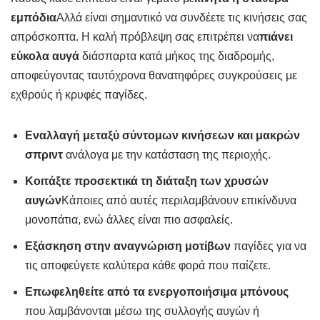
εμπόδια
Αλλά είναι σημαντικό να συνδέετε τις κινήσεις σας
απρόσκοπτα. Η καλή πρόβλεψη σας επιτρέπει να
πιάνει
εύκολα αυγά
διάσπαρτα κατά μήκος της διαδρομής,
αποφεύγοντας ταυτόχρονα θανατηφόρες συγκρούσεις με
εχθρούς ή κρυφές παγίδες.
Εναλλαγή μεταξύ σύντομων κινήσεων και μακρών
σπριντ
ανάλογα με την κατάσταση της περιοχής.
Κοιτάξτε προσεκτικά τη διάταξη των χρυσών
αυγών
Κάποιες από αυτές περιλαμβάνουν επικίνδυνα
μονοπάτια, ενώ άλλες είναι πιο ασφαλείς.
Εξάσκηση στην αναγνώριση μοτίβων
παγίδες για να
τις αποφεύγετε καλύτερα κάθε φορά που παίζετε.
Επωφεληθείτε από τα ενεργοποιήσιμα μπόνους
που λαμβάνονται μέσω της συλλογής αυγών ή