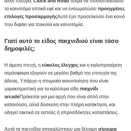
άλλη πλευρά,
Cluck and Road
τολμά να πολλαπλασιάσει
τα καινοτόμα οπτικά εφέ και να ενσωματώσει
προηγμένες
επιλογές προσαρμογής
Αυτό έχει προσελκύσει ένα κοινό
που διψάει για ποικιλία και καινοτομία.
Γιατί αυτό το είδος παιχνιδιού είναι τόσο
δημοφιλές;
Η άμεση πτυχή, η
εύκολος έλεγχος
και η καλοπροαίρετη
ατμόσφαιρα εξηγούν σε μεγάλο βαθμό την επιτυχία της
άδειας. Υπάρχει η στιγμιαία ικανοποίηση που είναι
χαρακτηριστική για τα καλύτερα είδη
παιχνίδι
arcade
Πρόκειται για μια αρχή που είναι απλή στην
κατανόηση, αλλά δύσκολη στην πλήρη κατάκτηση, και
οδηγεί τακτικά σε αστείες ή απροσδόκητες καταστάσεις.
Αυτά τα παιχνίδια αποκαλύπτουν μια δύναμη
σίγουρα