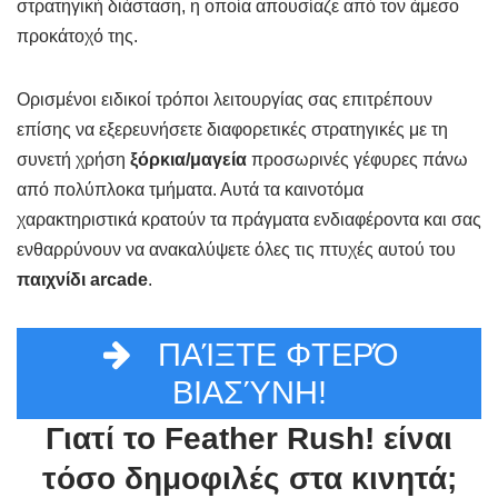
στρατηγική διάσταση, η οποία απουσίαζε από τον άμεσο
προκάτοχό της.
Ορισμένοι ειδικοί τρόποι λειτουργίας σας επιτρέπουν
επίσης να εξερευνήσετε διαφορετικές στρατηγικές με τη
συνετή χρήση
ξόρκια/μαγεία
προσωρινές γέφυρες πάνω
από πολύπλοκα τμήματα. Αυτά τα καινοτόμα
χαρακτηριστικά κρατούν τα πράγματα ενδιαφέροντα και σας
ενθαρρύνουν να ανακαλύψετε όλες τις πτυχές αυτού του
παιχνίδι arcade
.
ΠΑΊΞΤΕ ΦΤΕΡΌ
ΒΙΑΣΎΝΗ!
Γιατί το Feather Rush! είναι
τόσο δημοφιλές στα κινητά;