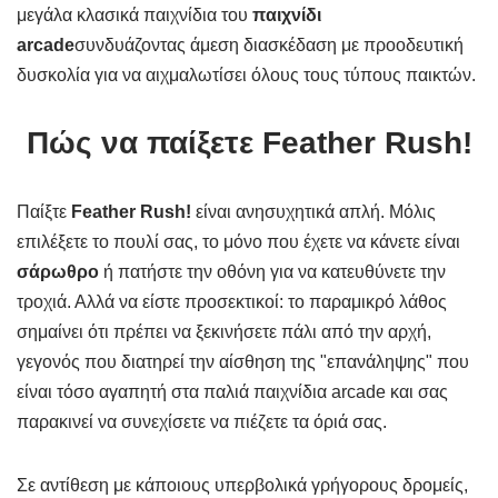
μεγάλα κλασικά παιχνίδια του
παιχνίδι
arcade
συνδυάζοντας άμεση διασκέδαση με προοδευτική
δυσκολία για να αιχμαλωτίσει όλους τους τύπους παικτών.
Πώς να παίξετε Feather Rush!
Παίξτε
Feather Rush!
είναι ανησυχητικά απλή. Μόλις
επιλέξετε το πουλί σας, το μόνο που έχετε να κάνετε είναι
σάρωθρο
ή πατήστε την οθόνη για να κατευθύνετε την
τροχιά. Αλλά να είστε προσεκτικοί: το παραμικρό λάθος
σημαίνει ότι πρέπει να ξεκινήσετε πάλι από την αρχή,
γεγονός που διατηρεί την αίσθηση της "επανάληψης" που
είναι τόσο αγαπητή στα παλιά παιχνίδια arcade και σας
παρακινεί να συνεχίσετε να πιέζετε τα όριά σας.
Σε αντίθεση με κάποιους υπερβολικά γρήγορους δρομείς,