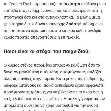
το Feather Rush! προσαρμόζει το
ταχύτητα
ανάλογα με το
επίπεδό σας, ενθαρρύνοντάς σας να επικεντρωθείτε στη
στρατηγική όσο και στα αντανακλαστικά. Τα βελτιωμένα
χειριστήρια διευκολύνουν
συνεχής δράση
Αυτό σημαίνει
ότι μπορείτε να αξιοποιήσετε στο έπακρο κάθε συνεδρία
χωρίς περιττές απογοητεύσεις ή επιπλοκές.
Ποιοι είναι οι στόχοι του παιχνιδιού;
Ο κύριος στόχος παραμένει απλός: να καλύψετε όσο το
δυνατόν μεγαλύτερη απόσταση, αποφεύγοντας επιδέξια
όλες τις παγίδες στην πορεία. Κατά μήκος της διαδρομής,
διάφορα
μπόνους
και ειδικά αντικείμενα έχουν εμφανιστεί,
προσφέροντας τρόπους για να βελτιώσετε το σκορ σας ή
να ξεκλειδώσετε νέο περιεχόμενο. Η συλλογή νομισμάτων
μπορεί στη συνέχεια να χρησιμοποιηθεί για την αγορά