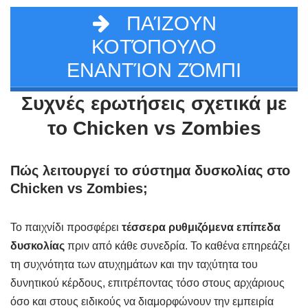
ΠΑΊΖΟΥΝ
ΚΟΤΌΠΟΥΛΟ
ΕΝΑΝΤΊΟΝ ΖΌΜΠΙ
Συχνές ερωτήσεις σχετικά με
το Chicken vs Zombies
Πώς λειτουργεί το σύστημα δυσκολίας στο
Chicken vs Zombies;
Το παιχνίδι προσφέρει
τέσσερα ρυθμιζόμενα επίπεδα
δυσκολίας
πριν από κάθε συνεδρία. Το καθένα επηρεάζει
τη συχνότητα των ατυχημάτων και την ταχύτητα του
δυνητικού κέρδους, επιτρέποντας τόσο στους αρχάριους
όσο και στους ειδικούς να διαμορφώνουν την εμπειρία