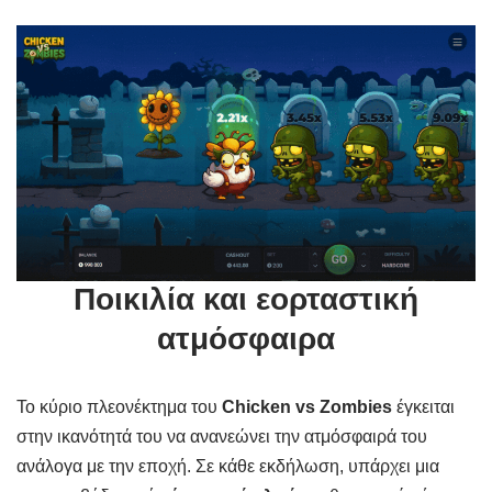
Ποικιλία και εορταστική
ατμόσφαιρα
Το κύριο πλεονέκτημα του
Chicken vs Zombies
έγκειται
στην ικανότητά του να ανανεώνει την ατμόσφαιρά του
ανάλογα με την εποχή. Σε κάθε εκδήλωση, υπάρχει μια