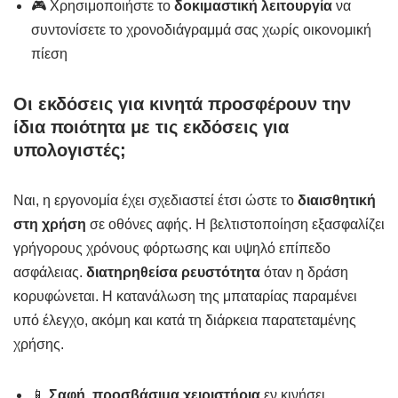
🎮 Χρησιμοποιήστε το
δοκιμαστική λειτουργία
να
συντονίσετε το χρονοδιάγραμμά σας χωρίς οικονομική
πίεση
Οι εκδόσεις για κινητά προσφέρουν την
ίδια ποιότητα με τις εκδόσεις για
υπολογιστές;
Ναι, η εργονομία έχει σχεδιαστεί έτσι ώστε το
διαισθητική
στη χρήση
σε οθόνες αφής. Η βελτιστοποίηση εξασφαλίζει
γρήγορους χρόνους φόρτωσης και υψηλό επίπεδο
ασφάλειας.
διατηρηθείσα ρευστότητα
όταν η δράση
κορυφώνεται. Η κατανάλωση της μπαταρίας παραμένει
υπό έλεγχο, ακόμη και κατά τη διάρκεια παρατεταμένης
χρήσης.
📱
Σαφή, προσβάσιμα χειριστήρια
εν κινήσει