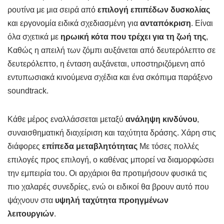
ρουτίνα με μια σειρά από
επιλογή επιπέδων δυσκολίας
και εργονομία ειδικά σχεδιασμένη για
ανταπόκριση
. Είναι
όλα σχετικά με
ηρωική κότα που τρέχει για τη ζωή της
,
Καθώς η απειλή των ζόμπι αυξάνεται από δευτερόλεπτο σε
δευτερόλεπτο, η ένταση αυξάνεται, υποστηριζόμενη από
εντυπωσιακά κινούμενα σχέδια και ένα σκόπιμα παράξενο
soundtrack.
Κάθε μέρος εναλλάσσεται μεταξύ
ανάληψη κινδύνου
,
συναισθηματική διαχείριση και ταχύτητα δράσης. Χάρη στις
διάφορες
επίπεδα μεταβλητότητας
Με τόσες πολλές
επιλογές προς επιλογή, ο καθένας μπορεί να διαμορφώσει
την εμπειρία του. Οι αρχάριοι θα προτιμήσουν φυσικά τις
πιο χαλαρές συνεδρίες, ενώ οι ειδικοί θα βρουν αυτό που
ψάχνουν στα
υψηλή ταχύτητα προηγμένων
λειτουργιών
.