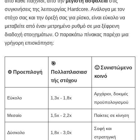
από κάθε παιχνίδι, από την
μέγιστη ασφάλεια
στις
συγκινήσεις της λειτουργίας Hardcore. Ανάλογα με τον
στόχο σας και την όρεξή σας για ρίσκο, είναι εύκολο να
μεταβείτε από έναν μετρημένο ρυθμό σε μια ξέφρενη
διαδοχή στοιχημάτων. Ο παρακάτω πίνακας παρέχει μια
γρήγορη επισκόπηση:
🎯
🙂 Συνιστώμενο
⚙️ Προεπιλογή
Πολλαπλασιασ
κοινό
τής στόχου
Αρχάριοι, δοκιμές
Εύκολο
1,3x - 1,8x
προϋπολογισμού
Μεσαίο
1,5x - 2,2x
Παίκτες σε κίνηση
Σοφή και
Δύσκολο
1,8x - 3,0x
στρατηγική