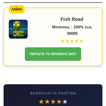
ΛΑΪΚΗ
Fish Road
Μπόνους : 100% έως
3000$
★★★★★
ΠΕΡΑΣΤΕ ΤΟ ΜΠΟΝΟΥΣ ΜΟΥ
ΒΑΘΜΟΛΟΓΊΑ ΠΑΙΚΤΏΝ
★
★
★
★
★