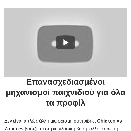
Επανασχεδιασμένοι
μηχανισμοί παιχνιδιού για όλα
τα προφίλ
Δεν είναι απλώς άλλη μια σχισμή συντριβής:
Chicken vs
Zombies
βασίζεται σε μια κλασική βάση, αλλά σπάει τη