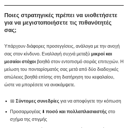
Ποιες στρατηγικές πρέπει να υιοθετήσετε
για να μεγιστοποιήσετε τις πιθανότητές
σας;
Υπάρχουν διάφορες προσεγγίσεις, ανάλογα με την ανοχή
σας στον κίνδυνο. Εναλλαγή συχνά μεταξύ
μικροί και
μεσαίοι στόχοι
βοηθά στον εντοπισμό σειράς επιτυχιών. Η
μείωση του πονταρίσματός σας μετά από δύο διαδοχικές
απώλειες βοηθά επίσης στη διατήρηση του κεφαλαίου,
ώστε να μπορέσετε να ανακάμψετε.
📅
Σύντομες συνεδρίες
για να αποφύγετε την κόπωση
Προσαρμογέας ⬇️
ποσό και πολλαπλασιαστής
στο
σχήμα της στιγμής