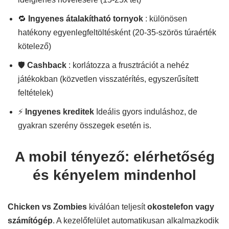
🔁
Ingyenes átalakítható tornyok
: különösen
hatékony egyenlegfeltöltésként (20-35-szörös túraérték
kötelező)
🛡️
Cashback
: korlátozza a frusztrációt a nehéz
játékokban (közvetlen visszatérítés, egyszerűsített
feltételek)
⚡
Ingyenes kreditek
Ideális gyors induláshoz, de
gyakran szerény összegek esetén is.
A mobil tényező: elérhetőség
és kényelem mindenhol
Chicken vs Zombies
kiválóan teljesít
okostelefon vagy
számítógép
. A kezelőfelület automatikusan alkalmazkodik