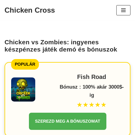
Chicken Cross
Ugrás
a
tartalomra
Chicken vs Zombies: ingyenes
készpénzes játék demó és bónuszok
POPULÁR
Fish Road
Bónusz : 100% akár 3000$-
ig
★★★★★
SZEREZD MEG A BÓNUSZOMAT