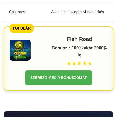
Cashback
Azonnali részleges visszatérítés
POPULÁR
Fish Road
Bónusz : 100% akár 3000$-
ig
★★★★★
SZEREZD MEG A BÓNUSZOMAT