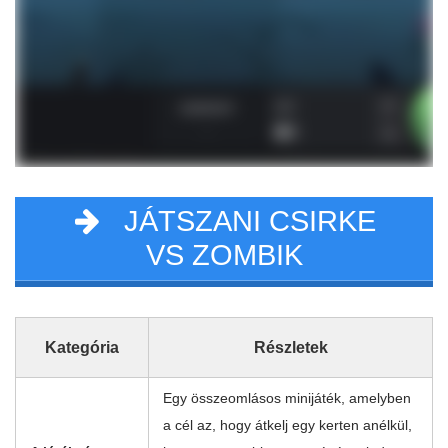
JÁTSZANI CSIRKE
VS ZOMBIK
Kategória
Részletek
Egy összeomlásos minijáték, amelyben
a cél az, hogy átkelj egy kerten anélkül,