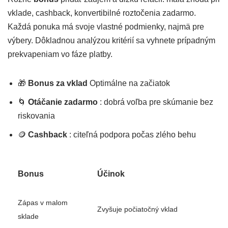
vklade, cashback, konvertibilné roztočenia zadarmo.
Každá ponuka má svoje vlastné podmienky, najmä pre
výbery. Dôkladnou analýzou kritérií sa vyhnete prípadným
prekvapeniam vo fáze platby.
🎁
Bonus za vklad
Optimálne na začiatok
🌀
Otáčanie zadarmo
: dobrá voľba pre skúmanie bez
riskovania
🪙
Cashback
: citeľná podpora počas zlého behu
Bonus
Účinok
Zápas v malom
Zvyšuje počiatočný vklad
sklade