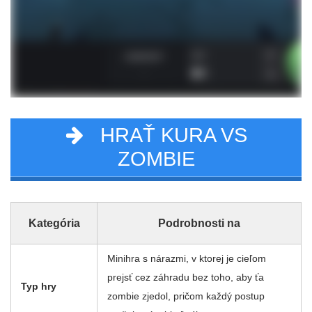
HRAŤ KURA VS
ZOMBIE
Kategória
Podrobnosti na
Minihra s nárazmi, v ktorej je cieľom
prejsť cez záhradu bez toho, aby ťa
Typ hry
zombie zjedol, pričom každý postup