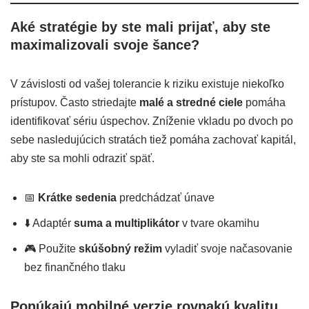
Aké stratégie by ste mali prijať, aby ste
maximalizovali svoje šance?
V závislosti od vašej tolerancie k riziku existuje niekoľko
prístupov. Často striedajte
malé a stredné ciele
pomáha
identifikovať sériu úspechov. Zníženie vkladu po dvoch po
sebe nasledujúcich stratách tiež pomáha zachovať kapitál,
aby ste sa mohli odraziť späť.
📅
Krátke sedenia
predchádzať únave
⬇️ Adaptér
suma a multiplikátor
v tvare okamihu
🎮 Použite
skúšobný režim
vyladiť svoje načasovanie
bez finančného tlaku
Ponúkajú mobilné verzie rovnakú kvalitu