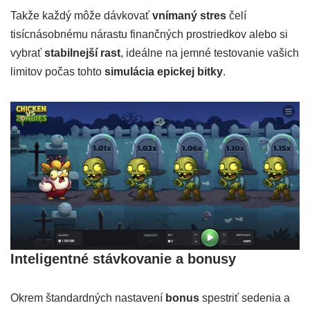
Takže každý môže dávkovať
vnímaný stres
čelí
tisícnásobnému nárastu finančných prostriedkov alebo si
vybrať
stabilnejší rast
, ideálne na jemné testovanie vašich
limitov počas tohto
simulácia epickej bitky
.
Inteligentné stávkovanie a bonusy
Okrem štandardných nastavení
bonus
spestriť sedenia a