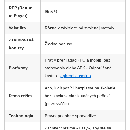
RTP (Return
95,5 %
to Player)
Volatilita
Rôzne v závislosti od zvolenej metódy
Zabudované
Žiadne bonusy
bonusy
Hrať v prehliadači (PC a mobil), bez
Platformy
sťahovania alebo APK - Odporúčané
kasíno :
aphrodite.casino
Áno, k dispozícii bezplatne na školenie
Demo režim
bez stávkovania skutočných peňazí
(pozri vyššie).
Technológia
Pravdepodobne spravodlivé
Začnite v režime «Easy», aby ste sa