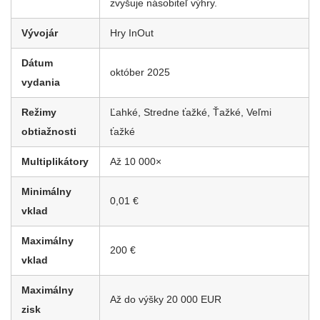
zvyšuje násobiteľ výhry.
Vývojár
Hry InOut
Dátum
október 2025
vydania
Režimy
Ľahké, Stredne ťažké, Ťažké, Veľmi
obtiažnosti
ťažké
Multiplikátory
Až 10 000×
Minimálny
0,01 €
vklad
Maximálny
200 €
vklad
Maximálny
Až do výšky 20 000 EUR
zisk