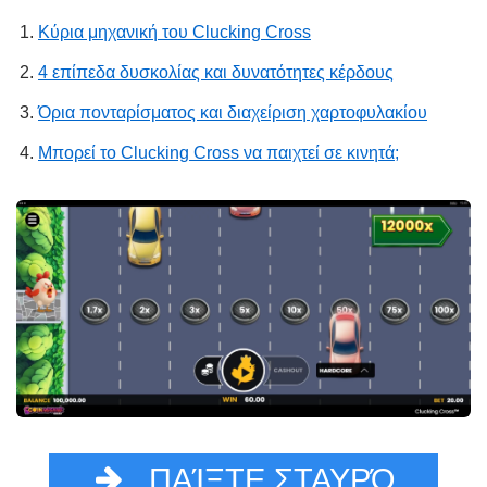
Κύρια μηχανική του Clucking Cross
4 επίπεδα δυσκολίας και δυνατότητες κέρδους
Όρια πονταρίσματος και διαχείριση χαρτοφυλακίου
Μπορεί το Clucking Cross να παιχτεί σε κινητά;
ΠΑΊΞΤΕ ΣΤΑΥΡΌ