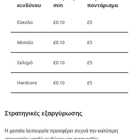
κινδύνου
min
ποντάρισμα
πρ
Εύκολο
£0.10
£5
Cas
Μεσαίο
£0.10
£5
Ισο
Σκληρό
£0.10
£5
Επι
Hardcore
£0.10
£5
High
Στρατηγικές εξαργύρωσης
Η μεσαία λειτουργία προσφέρει συχνά την καλύτερη