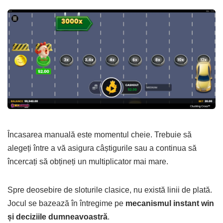
Încasarea manuală este momentul cheie. Trebuie să
alegeți între a vă asigura câștigurile sau a continua să
încercați să obțineți un multiplicator mai mare.
Spre deosebire de sloturile clasice, nu există linii de plată.
Jocul se bazează în întregime pe
mecanismul instant win
și deciziile dumneavoastră
.