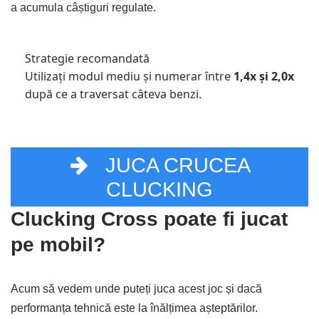
a acumula câștiguri regulate.
Strategie recomandată
Utilizați modul mediu și numerar între
1,4x și 2,0x
după ce a traversat câteva benzi.
JUCA CRUCEA
CLUCKING
Clucking Cross poate fi jucat
pe mobil?
Acum să vedem unde puteți juca acest joc și dacă
performanța tehnică este la înălțimea așteptărilor.