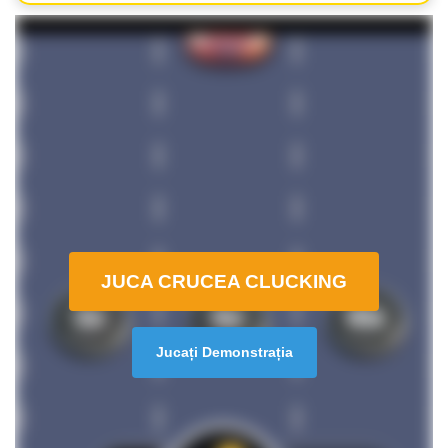
JUCA CRUCEA CLUCKING
Jucați Demonstrația