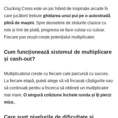
Clucking Cross este un joc hibrid de inspirație arcade în
care jucătorii trebuie
ghidarea unui pui pe o autostradă
plină de mașini
. Spre deosebire de sloturile clasice cu
role și linii de plată, progresia se face culoar cu culoar.
Fiecare pas reușit crește potențialul multiplicator.
Cum funcționează sistemul de multiplicare
și cash-out?
Multiplicatorul crește cu fiecare cale parcursă cu succes.
La fiecare etapă, puteți alege să vă încasați câștigurile sau
să continuați pentru a încerca să obțineți un multiplicator
mai mare.
O singură coliziune încheie runda și îți pierzi
miza.
.
Care sunt nivelurile de dificultate și