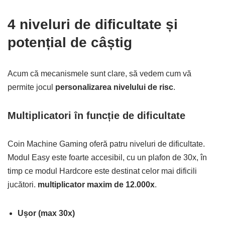
4 niveluri de dificultate și
potențial de câștig
Acum că mecanismele sunt clare, să vedem cum vă
permite jocul
personalizarea nivelului de risc
.
Multiplicatori în funcție de dificultate
Coin Machine Gaming oferă patru niveluri de dificultate.
Modul Easy este foarte accesibil, cu un plafon de 30x, în
timp ce modul Hardcore este destinat celor mai dificili
jucători.
multiplicator maxim de 12.000x
.
Ușor (max 30x)