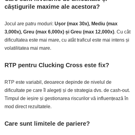
câștigurile maxime ale acestora?
Jocul are patru moduri:
Ușor (max 30x), Mediu (max
3,000x), Greu (max 6,000x) și Greu (max 12,000x)
. Cu cât
dificultatea este mai mare, cu atât traficul este mai intens și
volatilitatea mai mare.
RTP pentru Clucking Cross este fix?
RTP este variabil, deoarece depinde de nivelul de
dificultate pe care îl alegeți și de strategia dvs. de cash-out.
Timpul de ieșire și gestionarea riscurilor vă influențează în
mod direct rezultatele.
Care sunt limitele de pariere?