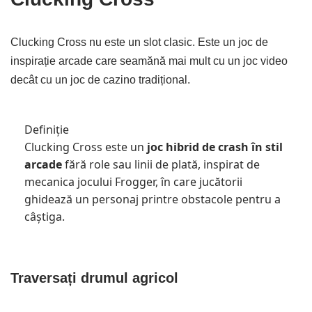
Clucking Cross nu este un slot clasic. Este un joc de
inspirație arcade care seamănă mai mult cu un joc video
decât cu un joc de cazino tradițional.
Definiție
Clucking Cross este un
joc hibrid de crash în stil
arcade
fără role sau linii de plată, inspirat de
mecanica jocului Frogger, în care jucătorii
ghidează un personaj printre obstacole pentru a
câștiga.
Traversați drumul agricol