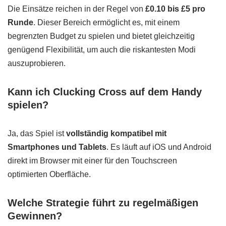
(max. 3 000x), Hard (max. 6 000x) und Hardcore (max.
12 000x)
. Je höher der Schwierigkeitsgrad, desto dichter
der Verkehr und desto höher die Volatilität.
Ist der RTP von Clucking Cross fest?
Der RTP ist variabel, da er vom gewählten
Schwierigkeitsgrad und Ihrer Cash-out-Strategie abhängt.
Ihr Ausstiegszeitpunkt und Ihr Risikomanagement haben
einen direkten Einfluss auf Ihre Ergebnisse.
Welche Einsatzgrenzen gibt es?
Die Einsätze reichen in der Regel von
£0.10 bis £5 pro
Runde
. Dieser Bereich ermöglicht es, mit einem
begrenzten Budget zu spielen und bietet gleichzeitig
genügend Flexibilität, um auch die riskantesten Modi