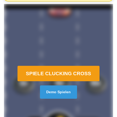
SPIELE CLUCKING CROSS
Demo Spielen