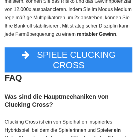
Regulierte Casinos bieten auch Hilfsmittel für
verantwortungsbewusstes Spielen an. Dazu gehören
Einzahlungslimits, zeitweilige Pausen und andere
Einstellungen, mit denen die Spieler die Kontrolle behalten
können.
Sichere Zahlungsmethoden und SSL-Verschlüsselung
sind ebenfalls entscheidend für den Schutz Ihrer Daten.
Sicherheit muss immer an erster Stelle stehen
.
Wenn Sie die vier Schwierigkeitsgrade von Clucking Cross
meistern, können Sie das Risiko und das Gewinnpotenzial
von 12.000x ausbalancieren. Indem Sie im Modus Medium
regelmäßige Multiplikatoren um 2x anstreben, können Sie
Ihre Bankroll stabilisieren. Mit strategischer Disziplin kann