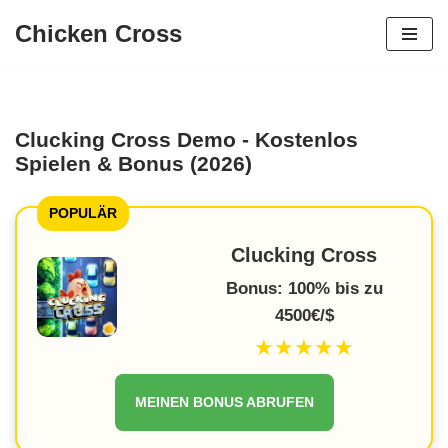
Chicken Cross
Zum
Inhalt
springen
Clucking Cross Demo - Kostenlos
Spielen & Bonus (2026)
POPULÄR
Clucking Cross
Bonus: 100% bis zu
4500€/$
★★★★★
MEINEN BONUS ABRUFEN