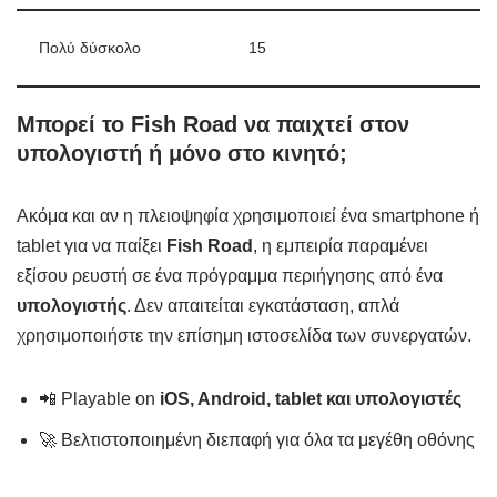
Πολύ δύσκολο
15
Μπορεί το Fish Road να παιχτεί στον
υπολογιστή ή μόνο στο κινητό;
Ακόμα και αν η πλειοψηφία χρησιμοποιεί ένα smartphone ή
tablet για να παίξει
Fish Road
, η εμπειρία παραμένει
εξίσου ρευστή σε ένα πρόγραμμα περιήγησης από ένα
υπολογιστής
. Δεν απαιτείται εγκατάσταση, απλά
χρησιμοποιήστε την επίσημη ιστοσελίδα των συνεργατών.
📲 Playable on
iOS, Android, tablet και υπολογιστές
🚀 Βελτιστοποιημένη διεπαφή για όλα τα μεγέθη οθόνης