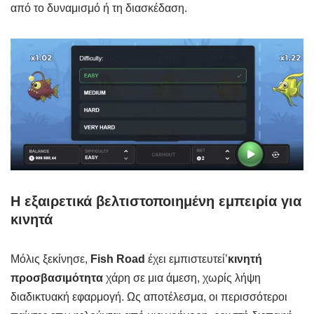
από το δυναμισμό ή τη διασκέδαση.
Η εξαιρετικά βελτιστοποιημένη εμπειρία για
κινητά
Μόλις ξεκίνησε,
Fish Road
έχει εμπιστευτεί’
κινητή
προσβασιμότητα
χάρη σε μια άμεση, χωρίς λήψη
διαδικτυακή εφαρμογή. Ως αποτέλεσμα, οι περισσότεροι