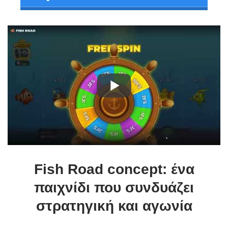
Fish Road concept: ένα
παιχνίδι που συνδυάζει
στρατηγική και αγωνία