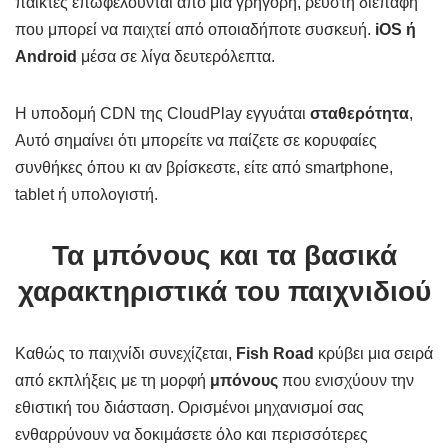
παίκτες επωφελούνται από μια γρήγορη, ρευστή διεπαφή
που μπορεί να παιχτεί από οποιαδήποτε συσκευή.
iOS ή
Android
μέσα σε λίγα δευτερόλεπτα.
Η υποδομή CDN της CloudPlay εγγυάται
σταθερότητα
,
Αυτό σημαίνει ότι μπορείτε να παίζετε σε κορυφαίες
συνθήκες όπου κι αν βρίσκεστε, είτε από smartphone,
tablet ή υπολογιστή.
Τα μπόνους και τα βασικά
χαρακτηριστικά του παιχνιδιού
Καθώς το παιχνίδι συνεχίζεται,
Fish Road
κρύβει μια σειρά
από εκπλήξεις με τη μορφή
μπόνους
που ενισχύουν την
εθιστική του διάσταση. Ορισμένοι μηχανισμοί σας
ενθαρρύνουν να δοκιμάσετε όλο και περισσότερες