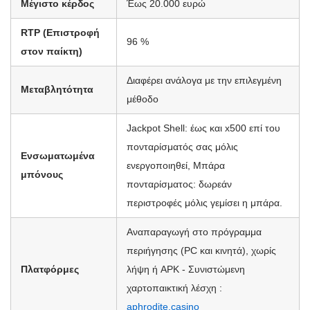
Μέγιστο κέρδος
Έως 20.000 ευρώ
RTP (Επιστροφή
96 %
στον παίκτη)
Διαφέρει ανάλογα με την επιλεγμένη
Μεταβλητότητα
μέθοδο
Jackpot Shell: έως και x500 επί του
πονταρίσματός σας μόλις
Ενσωματωμένα
ενεργοποιηθεί, Μπάρα
μπόνους
πονταρίσματος: δωρεάν
περιστροφές μόλις γεμίσει η μπάρα.
Αναπαραγωγή στο πρόγραμμα
περιήγησης (PC και κινητά), χωρίς
Πλατφόρμες
λήψη ή APK - Συνιστώμενη
χαρτοπαικτική λέσχη :
aphrodite.casino