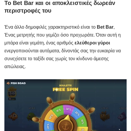
Το Bet Bar και οι αποκλειστικές δωρεάν
περιστροφές του
Ένα άλλο δημοφιλές χαρακτηριστικό είναι το
Bet Bar
,
Ένας μετρητής που γεμίζει όσο προχωράτε. Όταν αυτή η
μπάρα είναι γεμάτη, ένας αριθμός
ελεύθεροι γύροι
ενεργοποιούνται αυτόματα, δίνοντάς σας την ευκαιρία να
συνεχίσετε το ταξίδι σας χωρίς τον κίνδυνο άμεσης
απώλειας.