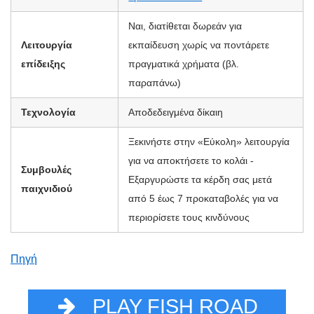
Ναι, διατίθεται δωρεάν για
Λειτουργία
εκπαίδευση χωρίς να ποντάρετε
επίδειξης
πραγματικά χρήματα (βλ.
παραπάνω)
Τεχνολογία
Αποδεδειγμένα δίκαιη
Ξεκινήστε στην «Εύκολη» λειτουργία
για να αποκτήσετε το κολάι -
Συμβουλές
Εξαργυρώστε τα κέρδη σας μετά
παιχνιδιού
από 5 έως 7 προκαταβολές για να
περιορίσετε τους κινδύνους
Πηγή
PLAY FISH ROAD