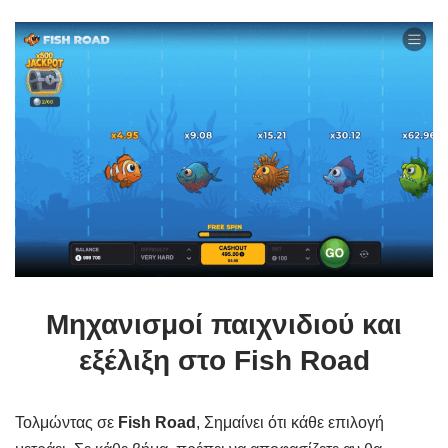
Μηχανισμοί παιχνιδιού και
εξέλιξη στο Fish Road
Τολμώντας σε
Fish Road
, Σημαίνει ότι κάθε επιλογή