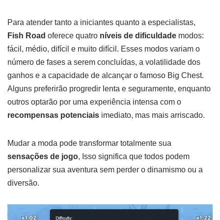
Para atender tanto a iniciantes quanto a especialistas,
Fish Road
oferece quatro
níveis de dificuldade
modos:
fácil, médio, difícil e muito difícil. Esses modos variam o
número de fases a serem concluídas, a volatilidade dos
ganhos e a capacidade de alcançar o famoso Big Chest.
Alguns preferirão progredir lenta e seguramente, enquanto
outros optarão por uma experiência intensa com o
recompensas potenciais
imediato, mas mais arriscado.
Mudar a moda pode transformar totalmente sua
sensações de jogo
, Isso significa que todos podem
personalizar sua aventura sem perder o dinamismo ou a
diversão.