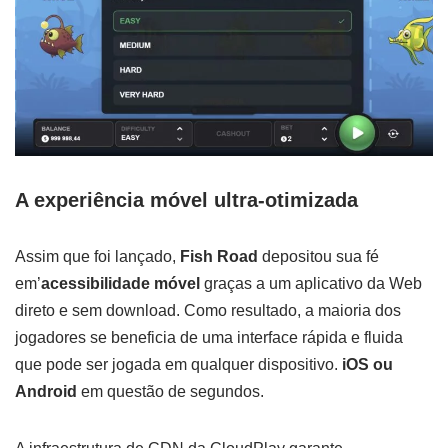
A experiência móvel ultra-otimizada
Assim que foi lançado,
Fish Road
depositou sua fé
em’
acessibilidade móvel
graças a um aplicativo da Web
direto e sem download. Como resultado, a maioria dos
jogadores se beneficia de uma interface rápida e fluida
que pode ser jogada em qualquer dispositivo.
iOS ou
Android
em questão de segundos.