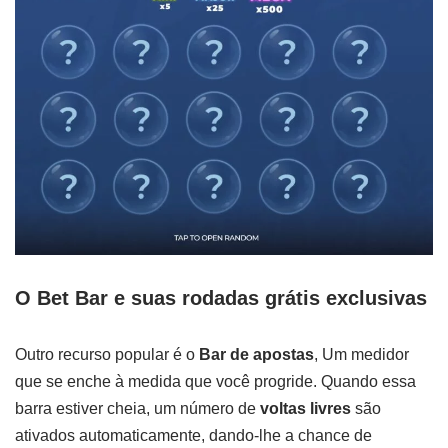
O Bet Bar e suas rodadas grátis exclusivas
Outro recurso popular é o
Bar de apostas
, Um medidor
que se enche à medida que você progride. Quando essa
barra estiver cheia, um número de
voltas livres
são
ativados automaticamente, dando-lhe a chance de