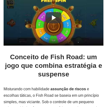
Conceito de Fish Road: um
jogo que combina estratégia e
suspense
Misturando com habilidade
assunção de riscos
e
escolhas táticas, o Fish Road se baseia em um princípio
simples, mas viciante. Sob o controle de um pequeno