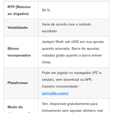
RTP (Retorno
96 %
ao Jogador)
Varia de acordo com o método
Volatilidade
escolhido
Jackpot Shell: até x500 em sua aposta
Bônus
quando acionado, Barra de apostas:
incorporados
rodadas grátis quando a barra estiver
cheia.
Pode ser jogado no navegador (PC e
celular), sem download ou APK -
Plataformas
Cassino recomendado :
aphrodite.casino
Sim, disponível gratuitamente para
Modo de
treinamento sem apostar dinheiro real