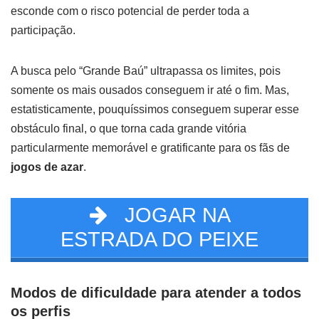
esconde com o risco potencial de perder toda a
participação.
A busca pelo “Grande Baú” ultrapassa os limites, pois
somente os mais ousados conseguem ir até o fim. Mas,
estatisticamente, pouquíssimos conseguem superar esse
obstáculo final, o que torna cada grande vitória
particularmente memorável e gratificante para os fãs de
jogos de azar
.
JOGAR NA
ESTRADA DO PEIXE
Modos de dificuldade para atender a todos
os perfis