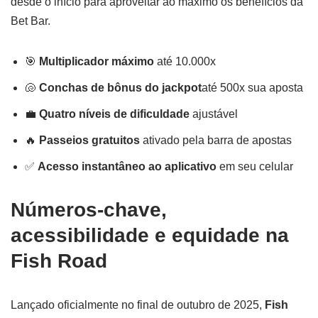
desde o início para aproveitar ao máximo os benefícios da
Bet Bar.
🎯
Multiplicador máximo
até 10.000x
🐚
Conchas de bônus do jackpot
até 500x sua aposta
💼
Quatro níveis de dificuldade
ajustável
🔥
Passeios gratuitos
ativado pela barra de apostas
✅
Acesso instantâneo ao aplicativo
em seu celular
Números-chave,
acessibilidade e equidade na
Fish Road
Lançado oficialmente no final de outubro de 2025,
Fish