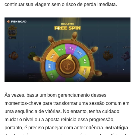
continuar sua viagem sem o risco de perda imediata.
Às vezes, basta um bom gerenciamento desses
momentos-chave para transformar uma sessão comum em
uma sequência de vitórias. No entanto, tenha cuidado:
mudar o nível ou a aposta reinicia essa progressão,
portanto, é preciso planejar com antecedência.
estratégia