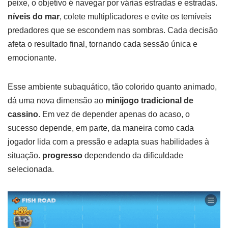
peixe, o objetivo é navegar por várias estradas e estradas.
níveis do mar
, colete multiplicadores e evite os temíveis
predadores que se escondem nas sombras. Cada decisão
afeta o resultado final, tornando cada sessão única e
emocionante.
Esse ambiente subaquático, tão colorido quanto animado,
dá uma nova dimensão ao
minijogo tradicional de
cassino
. Em vez de depender apenas do acaso, o
sucesso depende, em parte, da maneira como cada
jogador lida com a pressão e adapta suas habilidades à
situação.
progresso
dependendo da dificuldade
selecionada.