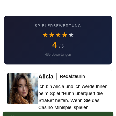
SPIELERBEWERTUNG
★
★
★
★
★
4
/ 5
489 Bewertungen
Alicia
Redakteurin
Ich bin Alicia und ich werde Ihnen
beim Spiel "Huhn überquert die
Straße" helfen. Wenn Sie das
Casino-Minispiel spielen
möchten, lesen Sie bitte unsere