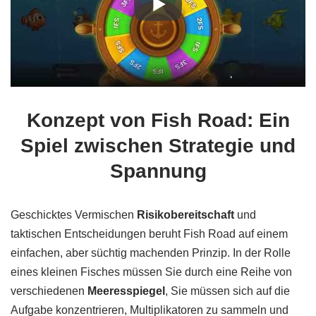
Konzept von Fish Road: Ein
Spiel zwischen Strategie und
Spannung
Geschicktes Vermischen
Risikobereitschaft
und
taktischen Entscheidungen beruht Fish Road auf einem
einfachen, aber süchtig machenden Prinzip. In der Rolle
eines kleinen Fisches müssen Sie durch eine Reihe von
verschiedenen
Meeresspiegel
, Sie müssen sich auf die
Aufgabe konzentrieren, Multiplikatoren zu sammeln und