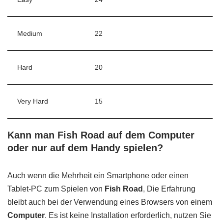
Medium
22
Hard
20
Very Hard
15
Kann man Fish Road auf dem Computer
oder nur auf dem Handy spielen?
Auch wenn die Mehrheit ein Smartphone oder einen
Tablet-PC zum Spielen von
Fish Road
, Die Erfahrung
bleibt auch bei der Verwendung eines Browsers von einem
Computer
. Es ist keine Installation erforderlich, nutzen Sie