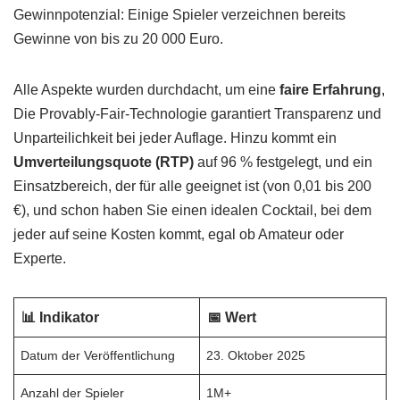
Gewinnpotenzial: Einige Spieler verzeichnen bereits
Gewinne von bis zu 20 000 Euro.
Alle Aspekte wurden durchdacht, um eine
faire Erfahrung
,
Die Provably-Fair-Technologie garantiert Transparenz und
Unparteilichkeit bei jeder Auflage. Hinzu kommt ein
Umverteilungsquote (RTP)
auf 96 % festgelegt, und ein
Einsatzbereich, der für alle geeignet ist (von 0,01 bis 200
€), und schon haben Sie einen idealen Cocktail, bei dem
jeder auf seine Kosten kommt, egal ob Amateur oder
Experte.
📊 Indikator
📅 Wert
Datum der Veröffentlichung
23. Oktober 2025
Anzahl der Spieler
1M+