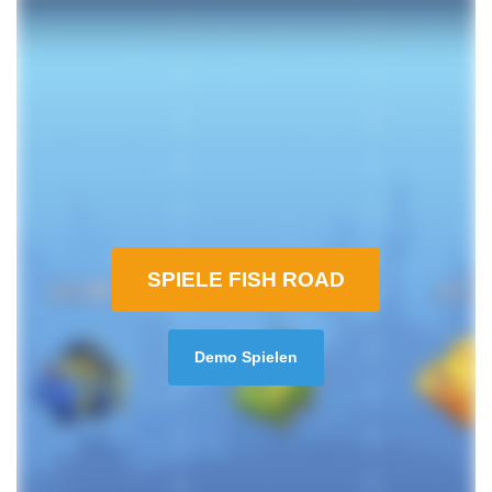
SPIELE FISH ROAD
Demo Spielen