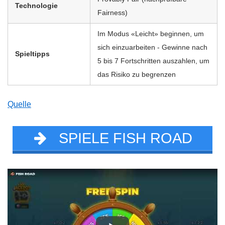
Technologie
Fairness)
Im Modus «Leicht» beginnen, um
sich einzuarbeiten - Gewinne nach
Spieltipps
5 bis 7 Fortschritten auszahlen, um
das Risiko zu begrenzen
Quelle
SPIELE FISH ROAD