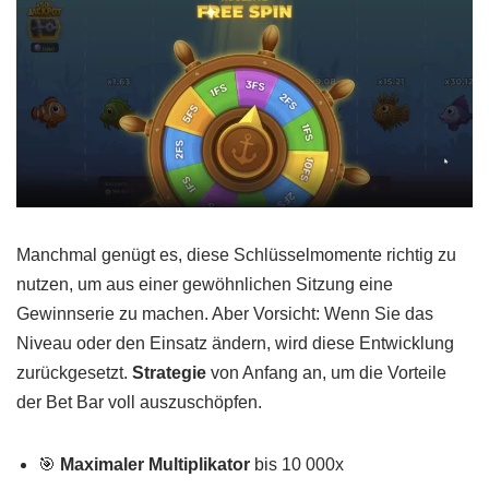
Manchmal genügt es, diese Schlüsselmomente richtig zu
nutzen, um aus einer gewöhnlichen Sitzung eine
Gewinnserie zu machen. Aber Vorsicht: Wenn Sie das
Niveau oder den Einsatz ändern, wird diese Entwicklung
zurückgesetzt.
Strategie
von Anfang an, um die Vorteile
der Bet Bar voll auszuschöpfen.
🎯
Maximaler Multiplikator
bis 10 000x