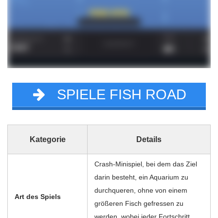
SPIELE FISH ROAD
Kategorie
Details
Crash-Minispiel, bei dem das Ziel
darin besteht, ein Aquarium zu
durchqueren, ohne von einem
Art des Spiels
größeren Fisch gefressen zu
werden, wobei jeder Fortschritt