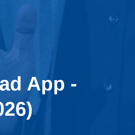
ad App -
026)