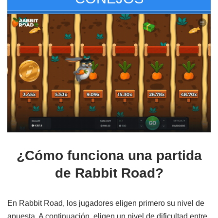
¿Cómo funciona una partida
de Rabbit Road?
En Rabbit Road, los jugadores eligen primero su nivel de
apuesta. A continuación, eligen un nivel de dificultad entre