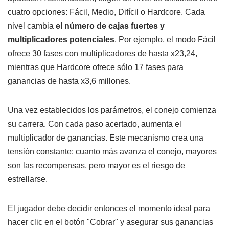
cuatro opciones: Fácil, Medio, Difícil o Hardcore. Cada
nivel cambia
el número de cajas fuertes y
multiplicadores potenciales
. Por ejemplo, el modo Fácil
ofrece 30 fases con multiplicadores de hasta x23,24,
mientras que Hardcore ofrece sólo 17 fases para
ganancias de hasta x3,6 millones.
Una vez establecidos los parámetros, el conejo comienza
su carrera. Con cada paso acertado, aumenta el
multiplicador de ganancias. Este mecanismo crea una
tensión constante: cuanto más avanza el conejo, mayores
son las recompensas, pero mayor es el riesgo de
estrellarse.
El jugador debe decidir entonces el momento ideal para
hacer clic en el botón "Cobrar" y asegurar sus ganancias