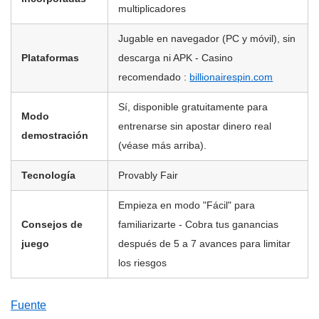
multiplicadores
Jugable en navegador (PC y móvil), sin
Plataformas
descarga ni APK - Casino
recomendado :
billionairespin.com
Sí, disponible gratuitamente para
Modo
entrenarse sin apostar dinero real
demostración
(véase más arriba).
Tecnología
Provably Fair
Empieza en modo "Fácil" para
Consejos de
familiarizarte - Cobra tus ganancias
juego
después de 5 a 7 avances para limitar
los riesgos
Fuente