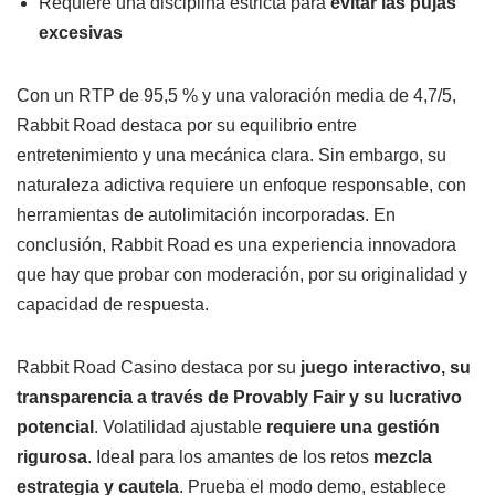
Requiere una disciplina estricta para
evitar las pujas
excesivas
Con un RTP de 95,5 % y una valoración media de 4,7/5,
Rabbit Road destaca por su equilibrio entre
entretenimiento y una mecánica clara. Sin embargo, su
naturaleza adictiva requiere un enfoque responsable, con
herramientas de autolimitación incorporadas. En
conclusión, Rabbit Road es una experiencia innovadora
que hay que probar con moderación, por su originalidad y
capacidad de respuesta.
Rabbit Road Casino destaca por su
juego interactivo, su
transparencia a través de Provably Fair y su lucrativo
potencial
. Volatilidad ajustable
requiere una gestión
rigurosa
. Ideal para los amantes de los retos
mezcla
estrategia y cautela
. Prueba el modo demo, establece