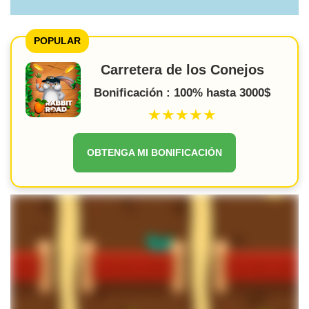
POPULAR
Carretera de los Conejos
Bonificación : 100% hasta 3000$
★★★★★
OBTENGA MI BONIFICACIÓN