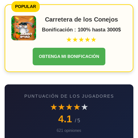
POPULAR
Carretera de los Conejos
Bonificación : 100% hasta 3000$
★★★★★
OBTENGA MI BONIFICACIÓN
PUNTUACIÓN DE LOS JUGADORES
★
★
★
★
★
4.1
/ 5
621 opiniones