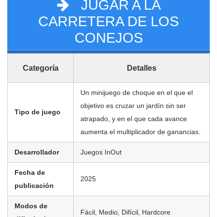
JUGAR A LA
CARRETERA DE LOS
CONEJOS
Categoría
Detalles
Un minijuego de choque en el que el
objetivo es cruzar un jardín sin ser
Tipo de juego
atrapado, y en el que cada avance
aumenta el multiplicador de ganancias.
Desarrollador
Juegos InOut
Fecha de
2025
publicación
Modos de
Fácil, Medio, Difícil, Hardcore