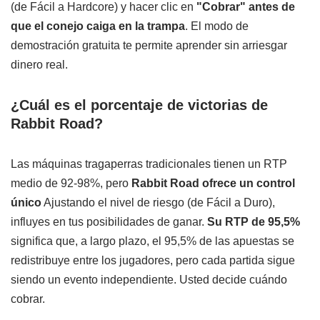
(de Fácil a Hardcore) y hacer clic en
"Cobrar" antes de
que el conejo caiga en la trampa
. El modo de
demostración gratuita te permite aprender sin arriesgar
dinero real.
¿Cuál es el porcentaje de victorias de
Rabbit Road?
Las máquinas tragaperras tradicionales tienen un RTP
medio de 92-98%, pero
Rabbit Road ofrece un control
único
Ajustando el nivel de riesgo (de Fácil a Duro),
influyes en tus posibilidades de ganar.
Su RTP de 95,5%
significa que, a largo plazo, el 95,5% de las apuestas se
redistribuye entre los jugadores, pero cada partida sigue
siendo un evento independiente. Usted decide cuándo
cobrar.