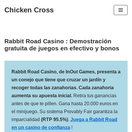
Chicken Cross
Ir
al
contenido
Rabbit Road Casino : Demostración
gratuita de juegos en efectivo y bonos
Rabbit Road Casino, de InOut Games, presenta a
un conejo que tiene que cruzar un jardín y
recoger todas las zanahorias. Cada zanahoria
aumenta su apuesta inicial.
Retira tus ganancias
antes de que te pillen. Gana hasta 20.000 euros en
el minijuego. Su sistema Provably Fair garantiza la
imparcialidad
(RTP 95.5%)
.
Juega a Rabbit Road
en un casino de confianza
!