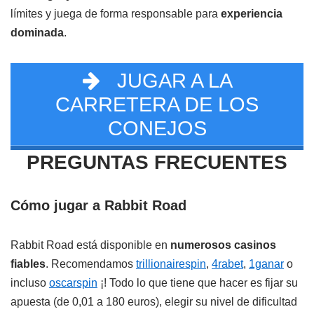
límites y juega de forma responsable para
experiencia
dominada
.
JUGAR A LA
CARRETERA DE LOS
CONEJOS
PREGUNTAS FRECUENTES
Cómo jugar a Rabbit Road
Rabbit Road está disponible en
numerosos casinos
fiables
. Recomendamos
trillionairespin
,
4rabet
,
1ganar
o
incluso
oscarspin
¡! Todo lo que tiene que hacer es fijar su
apuesta (de 0,01 a 180 euros), elegir su nivel de dificultad