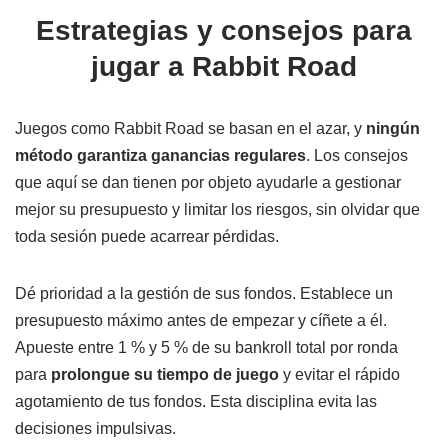
Estrategias y consejos para
jugar a Rabbit Road
Juegos como Rabbit Road se basan en el azar, y
ningún
método garantiza ganancias regulares
. Los consejos
que aquí se dan tienen por objeto ayudarle a gestionar
mejor su presupuesto y limitar los riesgos, sin olvidar que
toda sesión puede acarrear pérdidas.
Dé prioridad a la gestión de sus fondos. Establece un
presupuesto máximo antes de empezar y cíñete a él.
Apueste entre 1 % y 5 % de su bankroll total por ronda
para
prolongue su tiempo de juego
y evitar el rápido
agotamiento de tus fondos. Esta disciplina evita las
decisiones impulsivas.