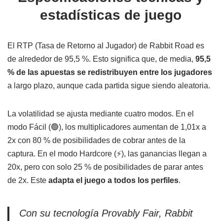
estadísticas de juego
El RTP (Tasa de Retorno al Jugador) de Rabbit Road es
de alrededor de 95,5 %. Esto significa que, de media,
95,5
% de las apuestas se redistribuyen entre los jugadores
a largo plazo, aunque cada partida sigue siendo aleatoria.
La volatilidad se ajusta mediante cuatro modos. En el
modo Fácil (🟢), los multiplicadores aumentan de 1,01x a
2x con 80 % de posibilidades de cobrar antes de la
captura. En el modo Hardcore (⚡), las ganancias llegan a
20x, pero con solo 25 % de posibilidades de parar antes
de 2x. Este
adapta el juego a todos los perfiles
.
Con su tecnología Provably Fair, Rabbit