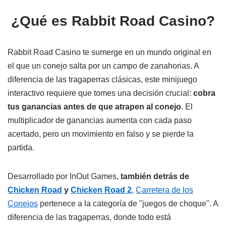
¿Qué es Rabbit Road Casino?
Rabbit Road Casino te sumerge en un mundo original en
el que un conejo salta por un campo de zanahorias. A
diferencia de las tragaperras clásicas, este minijuego
interactivo requiere que tomes una decisión crucial:
cobra
tus ganancias antes de que atrapen al conejo
. El
multiplicador de ganancias aumenta con cada paso
acertado, pero un movimiento en falso y se pierde la
partida.
Desarrollado por InOut Games,
también detrás de
Chicken Road
y
Chicken Road 2
,
Carretera de los
Conejos
pertenece a la categoría de "juegos de choque". A
diferencia de las tragaperras, donde todo está