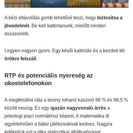
A kézi eltávolítás gomb lehetővé teszi, hogy
biztosítsa a
jövedelmét
. Be kell kattintanunk, mielőtt minden
összeomlik.
Legyen nagyon gyors. Egy késői kattintás és a kezdeti tét
örökre felszáll
.
RTP és potenciális nyereség az
okostelefonokon
A megtérülési ráta a torony rohanó kaszinó 96 % és 98,5 %
között mozog. Ez egy
igazán nagyvonalú árrés
a
jelenlegi piaci normákhoz képest. A matematika itt
egyértelműen a bátor játékosoknak kedvez. Nagyra
értékeljük ezt a ritka statisztikai átláthatóságot.