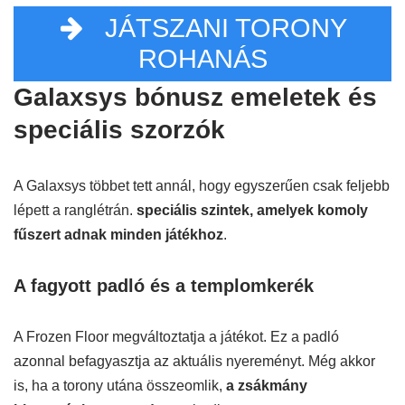
JÁTSZANI TORONY
ROHANÁS
Galaxsys bónusz emeletek és
speciális szorzók
A Galaxsys többet tett annál, hogy egyszerűen csak feljebb
lépett a ranglétrán.
speciális szintek, amelyek komoly
fűszert adnak minden játékhoz
.
A fagyott padló és a templomkerék
A Frozen Floor megváltoztatja a játékot. Ez a padló
azonnal befagyasztja az aktuális nyereményt. Még akkor
is, ha a torony utána összeomlik,
a zsákmány