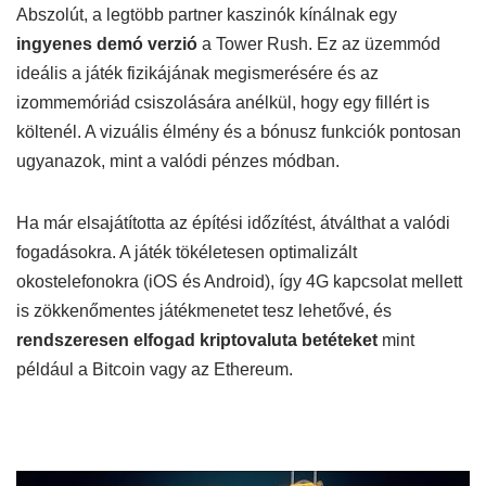
Abszolút, a legtöbb partner kaszinók kínálnak egy
ingyenes demó verzió
a Tower Rush. Ez az üzemmód
ideális a játék fizikájának megismerésére és az
izommemóriád csiszolására anélkül, hogy egy fillért is
költenél. A vizuális élmény és a bónusz funkciók pontosan
ugyanazok, mint a valódi pénzes módban.
Ha már elsajátította az építési időzítést, átválthat a valódi
fogadásokra. A játék tökéletesen optimalizált
okostelefonokra (iOS és Android), így 4G kapcsolat mellett
is zökkenőmentes játékmenetet tesz lehetővé, és
rendszeresen elfogad kriptovaluta betéteket
mint
például a Bitcoin vagy az Ethereum.