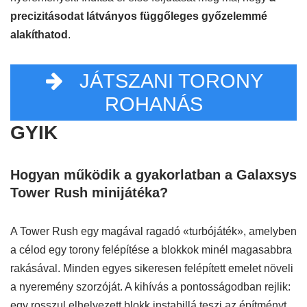
precizitásodat látványos függőleges győzelemmé
alakíthatod
.
JÁTSZANI TORONY
ROHANÁS
GYIK
Hogyan működik a gyakorlatban a Galaxsys
Tower Rush minijátéka?
A Tower Rush egy magával ragadó «turbójáték», amelyben
a célod egy torony felépítése a blokkok minél magasabbra
rakásával. Minden egyes sikeresen felépített emelet növeli
a nyeremény szorzóját. A kihívás a pontosságodban rejlik:
egy rosszul elhelyezett blokk instabillá teszi az építményt,