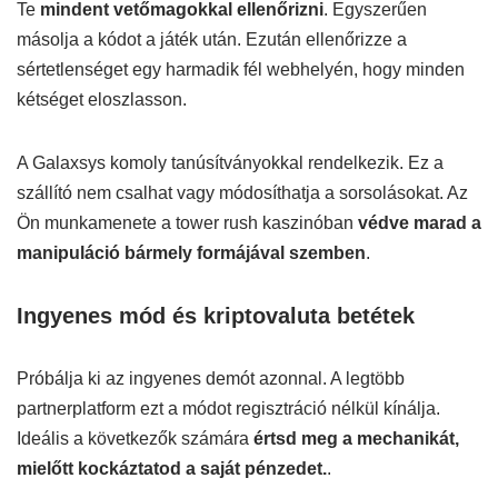
Te
mindent vetőmagokkal ellenőrizni
. Egyszerűen
másolja a kódot a játék után. Ezután ellenőrizze a
sértetlenséget egy harmadik fél webhelyén, hogy minden
kétséget eloszlasson.
A Galaxsys komoly tanúsítványokkal rendelkezik. Ez a
szállító nem csalhat vagy módosíthatja a sorsolásokat. Az
Ön munkamenete a tower rush kaszinóban
védve marad a
manipuláció bármely formájával szemben
.
Ingyenes mód és kriptovaluta betétek
Próbálja ki az ingyenes demót azonnal. A legtöbb
partnerplatform ezt a módot regisztráció nélkül kínálja.
Ideális a következők számára
értsd meg a mechanikát,
mielőtt kockáztatod a saját pénzedet.
.