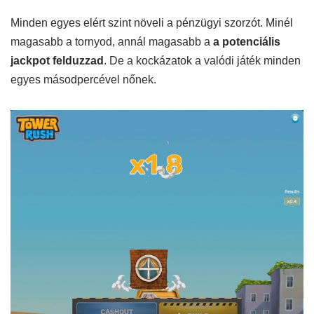
Minden egyes elért szint növeli a pénzügyi szorzót. Minél
magasabb a tornyod, annál magasabb a
a potenciális
jackpot felduzzad
. De a kockázatok a valódi játék minden
egyes másodpercével nőnek.