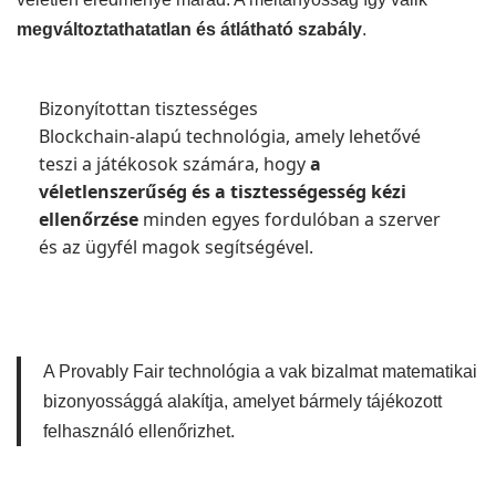
megváltoztathatatlan és átlátható szabály
.
Bizonyítottan tisztességes
Blockchain-alapú technológia, amely lehetővé
teszi a játékosok számára, hogy
a
véletlenszerűség és a tisztességesség kézi
ellenőrzése
minden egyes fordulóban a szerver
és az ügyfél magok segítségével.
A Provably Fair technológia a vak bizalmat matematikai
bizonyossággá alakítja, amelyet bármely tájékozott
felhasználó ellenőrizhet.