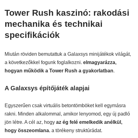
Tower Rush kaszinó: rakodási
mechanika és technikai
specifikációk
Miután röviden bemutattuk a Galaxsys minijátékok világát,
a következőkkel fogunk foglalkozni.
elmagyarázza,
hogyan működik a Tower Rush a gyakorlatban
.
A Galaxsys építőjáték alapjai
Egyszerűen csak virtuális betontömböket kell egymásra
rakni. Minden alkalommal, amikor lenyomod, egy új padló
jön létre. A cél az, hogy
az ég felé emelkedik anélkül,
hogy összeomlana.
a törékeny struktúrádat.