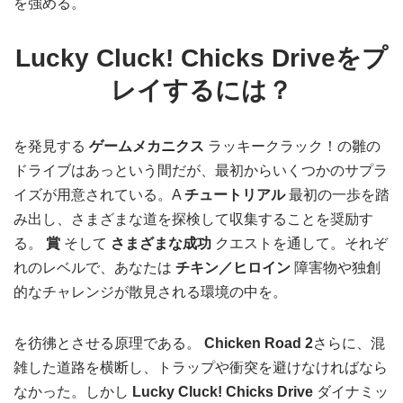
を強める。
Lucky Cluck! Chicks Driveをプ
レイするには？
を発見する
ゲームメカニクス
ラッキークラック！の雛の
ドライブはあっという間だが、最初からいくつかのサプラ
イズが用意されている。A
チュートリアル
最初の一歩を踏
み出し、さまざまな道を探検して収集することを奨励す
る。
賞
そして
さまざまな成功
クエストを通して。それぞ
れのレベルで、あなたは
チキン／ヒロイン
障害物や独創
的なチャレンジが散見される環境の中を。
を彷彿とさせる原理である。
Chicken Road 2
さらに、混
雑した道路を横断し、トラップや衝突を避けなければなら
なかった。しかし
Lucky Cluck! Chicks Drive
ダイナミッ