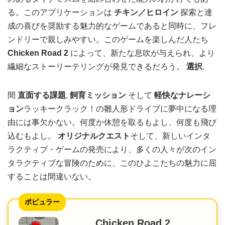
る。このアプリケーションは
チキン／ヒロイン
探索と達
成の喜びを奨励する魅力的なゲームであると同時に、フレ
ンドリーで親しみやすい。このゲームを楽しんだ人たち
Chicken Road 2
によって、新たな息吹が与えられ、より
繊細なストーリーテリングが発見できるだろう。
選択
.
間
直面する課題
,
飼育ミッション
そして
軽快なナレーシ
ョン
ラッキークラック！の雛人形ドライブに夢中になる理
由には事欠かない。何度か休憩を取るもよし、何度も飛び
込むもよし。
オリジナルクエスト
そして、新しいインタ
ラクティブ・ゲームの発売により、多くの人々が次のイン
タラクティブな冒険のために、このひよこたちの魅力に屈
することは間違いない。
ポピュラー
Chicken Road 2