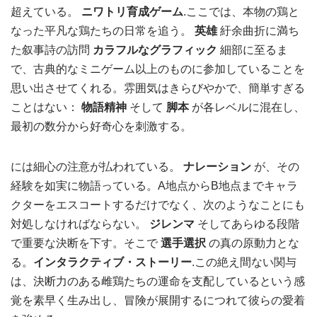
超えている。
ニワトリ育成ゲーム
.ここでは、本物の鶏と
なった平凡な鶏たちの日常を追う。
英雄
紆余曲折に満ち
た叙事詩の訪問
カラフルなグラフィック
細部に至るま
で、古典的なミニゲーム以上のものに参加していることを
思い出させてくれる。雰囲気はきらびやかで、簡単すぎる
ことはない：
物語精神
そして
脚本
が各レベルに混在し、
最初の数分から好奇心を刺激する。
には細心の注意が払われている。
ナレーション
が、その
経験を如実に物語っている。A地点からB地点までキャラ
クターをエスコートするだけでなく、次のようなことにも
対処しなければならない。
ジレンマ
そしてあらゆる段階
で重要な決断を下す。そこで
選手選択
の真の原動力とな
る。
インタラクティブ・ストーリー
.この絶え間ない関与
は、決断力のある雌鶏たちの運命を支配しているという感
覚を素早く生み出し、冒険が展開するにつれて彼らの愛着