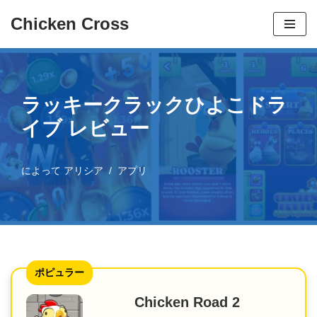
Chicken Cross
コ
ン
テ
ン
ラッキークラックひよこドラ
ツ
イブ レビュー
へ
ス
によって
アリシア
アプリ
キ
ッ
プ
ポピュラー
Chicken Road 2