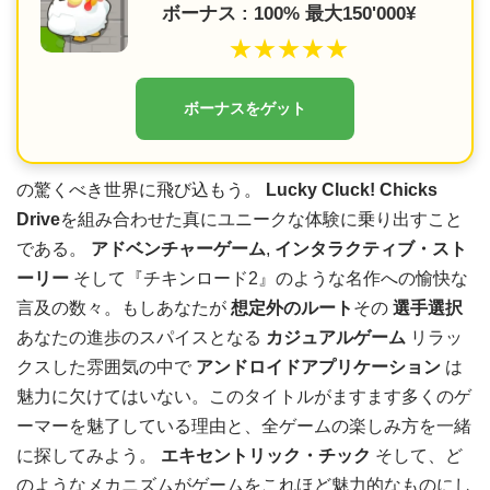
ボーナス : 100% 最大150'000¥
★★★★★
ボーナスをゲット
の驚くべき世界に飛び込もう。
Lucky Cluck! Chicks
Drive
を組み合わせた真にユニークな体験に乗り出すこと
である。
アドベンチャーゲーム
,
インタラクティブ・スト
ーリー
そして『チキンロード2』のような名作への愉快な
言及の数々。もしあなたが
想定外のルート
その
選手選択
あなたの進歩のスパイスとなる
カジュアルゲーム
リラッ
クスした雰囲気の中で
アンドロイドアプリケーション
は
魅力に欠けてはいない。このタイトルがますます多くのゲ
ーマーを魅了している理由と、全ゲームの楽しみ方を一緒
に探してみよう。
エキセントリック・チック
そして、ど
のようなメカニズムがゲームをこれほど魅力的なものにし